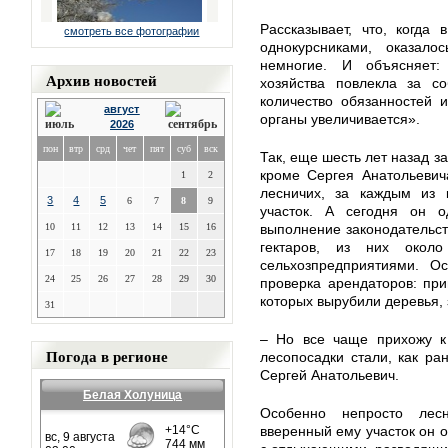
Рассказывает, что, когда
смотреть все фотографии
однокурсниками, оказало
немногие. И объясняет:
Архив новостей
хозяйства повлекла за с
количество обязанностей 
август
органы увеличивается».
2026
пон
втр
срд
чет
пят
суб
вск
Так, еще шесть лет назад з
кроме Сергея Анатольевич
1
2
лесничих, за каждым из 
3
4
5
6
7
8
9
участок. А сегодня он о
10
11
12
13
14
15
16
выполнение законодательст
гектаров, из них око
17
18
19
20
21
22
23
сельхозпредприятиями. О
24
25
26
27
28
29
30
проверка арендаторов: при
которых вырубили деревья,
31
– Но все чаще прихожу к
Погода в регионе
лесопосадки стали, как ра
Сергей Анатольевич.
Белая Холуница
Особенно непросто лес
вверенный ему участок он о