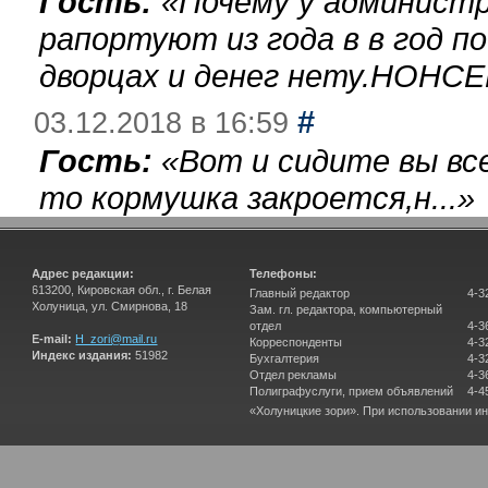
Гость:
«
Почему у администр
рапортуют из года в в год п
дворцах и денег нету.НОНСЕ
#
03.12.2018 в 16:59
Гость:
«
Вот и сидите вы вс
то кормушка закроется,н...
»
Адрес редакции:
Телефоны:
613200, Кировская обл., г. Белая
Главный редактор
4-3
Холуница, ул. Смирнова, 18
Зам. гл. редактора, компьютерный
отдел
4-3
E-mail:
H_zori@mail.ru
Корреспонденты
4-3
Индекс издания:
51982
Бухгалтерия
4-3
Отдел рекламы
4-3
Полиграфуслуги, прием объявлений
4-4
«Холуницкие зори». При использовании и