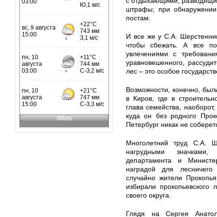
с отдыхающими, разводящим
штрафы; при обнаружении
постам.
И все же у С.А. Шерстенни
чтобы сбежать. А все по
увлечениями с требовани
уравновешенного, рассудит
лес – это особое государст
Возможности, конечно, был
в Киров, где в строительн
глава семейства, наоборот,
куда он без родного Прок
Петербург никак не соберет
Многолетний труд С.А. Ш
нагрудными значками,
департамента и Министе
наградой для лесничего
случайно жители Прокопья
избирали прокопьевского 
своего округа.
Глядя на Сергея Анатол