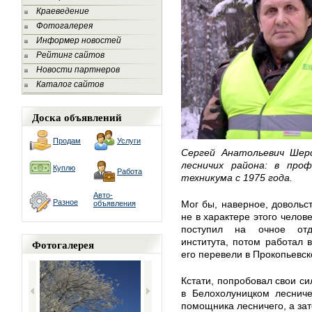
Краеведение
Фотогалерея
Информер новостей
Рейтинг сайтов
Новости партнеров
Каталог сайтов
Доска объявлений
Продам
Услуги
Сергей Анатольевич Шер
лесничих района: в проф
Куплю
Работа
техникума с 1975 года.
Авто-
Разное
Мог бы, наверное, довольс
объявления
не в характере этого челов
поступил на очное отде
института, потом работал 
Фотогалерея
его перевели в Прокопьевско
Кстати, попробовал свои си
в Белохолуницком лесниче
помощника лесничего, а зат