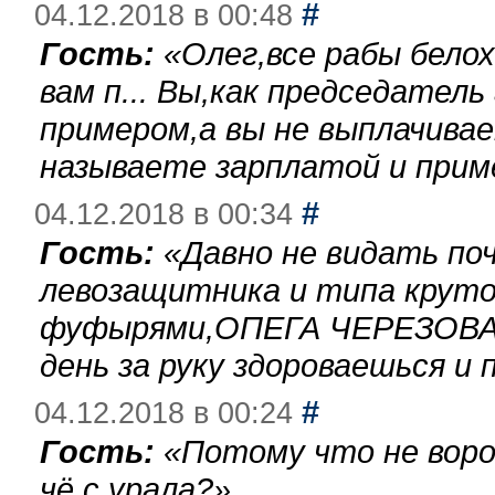
#
04.12.2018 в 00:48
Гость:
«
Олег,все рабы бело
вам п... Вы,как председател
примером,а вы не выплачива
называете зарплатой и при
#
04.12.2018 в 00:34
Гость:
«
Давно не видать по
левозащитника и типа круто
фуфырями,ОПЕГА ЧЕРЕЗОВА-
день за руку здороваешься и п
#
04.12.2018 в 00:24
Гость:
«
Потому что не воро
чё с урала?
»