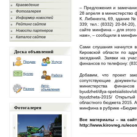
Краеведение
– Предложения и замечани
Фотогалерея
28 апреля в министерство ф
Информер новостей
К. Либкнехта, 69, здание №
339; тел.: (8332) 20-84-20
Рейтинг сайтов
сайте минфина – для этого
Новости партнеров
нам», – сообщили в минфин
Каталог сайтов
Сами слушания начнутся в
Доска объявлений
Кировской области по адрес
заседаний. Заявки на уча
Продам
Услуги
финансов по телефону: (833
Куплю
Добавим, что проект зак
Работа
сопутствующие докумен
министерства финансов рег
Авто-
Разное
объявления
byudzhet/dlya-spetsialistov/o
byudzheta-2015/ Открытый
областного бюджета 2015. 
Фотогалерея
минфина в рубрике «Бюджет
Все материалы – на сайт
http://www.kirovreg.ru/eco