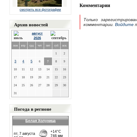
Комментарии
смотреть все фотографии
Только зарегистрирова
Архив новостей
комментарии.
Войдите
п
август
2026
пон
втр
срд
чет
пят
суб
вск
1
2
3
4
5
6
7
8
9
10
11
12
13
14
15
16
17
18
19
20
21
22
23
24
25
26
27
28
29
30
31
Погода в регионе
Белая Холуница