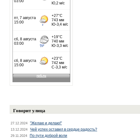
Говорит улица
"Желаю и делаю!"
27.12.2024
Чей успех оставил в сердце радость?
13.12.2024
По пути доброй воли
29.11.2024