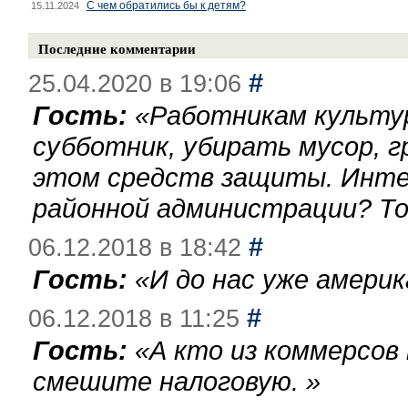
С чем обратились бы к детям?
15.11.2024
Последние комментарии
#
25.04.2020 в 19:06
Гость:
«
Работникам культу
субботник, убирать мусор, г
этом средств защиты. Инте
районной администрации? То
#
06.12.2018 в 18:42
Гость:
«
И до нас уже америк
#
06.12.2018 в 11:25
Гость:
«
А кто из коммерсов
смешите налоговую.
»