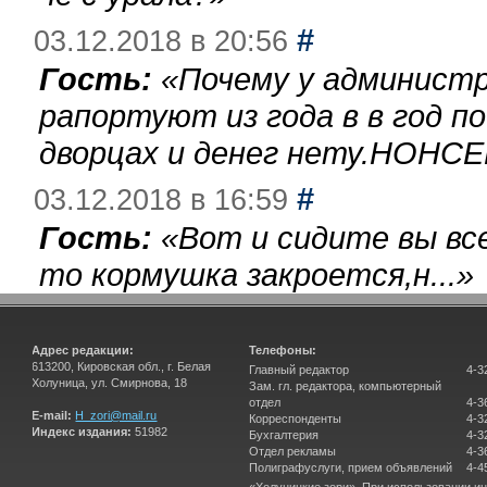
#
03.12.2018 в 20:56
Гость:
«
Почему у администр
рапортуют из года в в год п
дворцах и денег нету.НОНСЕ
#
03.12.2018 в 16:59
Гость:
«
Вот и сидите вы вс
то кормушка закроется,н...
»
Адрес редакции:
Телефоны:
613200, Кировская обл., г. Белая
Главный редактор
4-3
Холуница, ул. Смирнова, 18
Зам. гл. редактора, компьютерный
отдел
4-3
E-mail:
H_zori@mail.ru
Корреспонденты
4-3
Индекс издания:
51982
Бухгалтерия
4-3
Отдел рекламы
4-3
Полиграфуслуги, прием объявлений
4-4