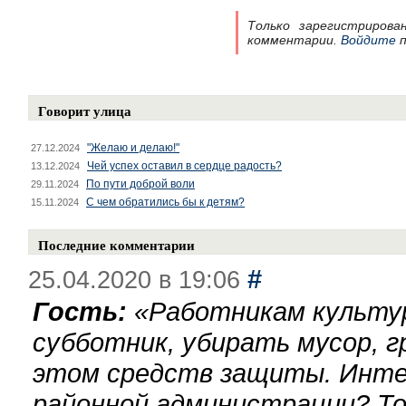
Только зарегистрирова
комментарии.
Войдите
п
Говорит улица
"Желаю и делаю!"
27.12.2024
Чей успех оставил в сердце радость?
13.12.2024
По пути доброй воли
29.11.2024
С чем обратились бы к детям?
15.11.2024
Последние комментарии
#
25.04.2020 в 19:06
Гость:
«
Работникам культу
субботник, убирать мусор, г
этом средств защиты. Инте
районной администрации? То