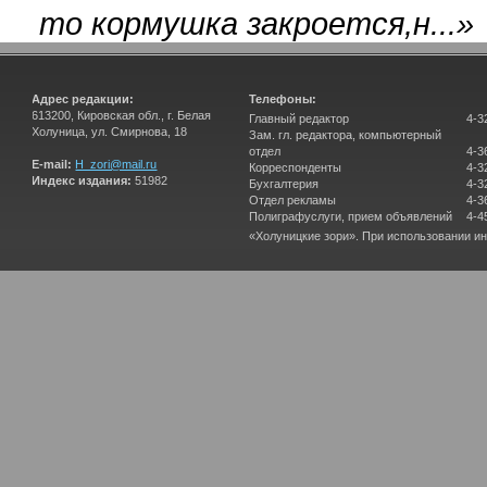
то кормушка закроется,н...
»
Адрес редакции:
Телефоны:
613200, Кировская обл., г. Белая
Главный редактор
4-3
Холуница, ул. Смирнова, 18
Зам. гл. редактора, компьютерный
отдел
4-3
E-mail:
H_zori@mail.ru
Корреспонденты
4-3
Индекс издания:
51982
Бухгалтерия
4-3
Отдел рекламы
4-3
Полиграфуслуги, прием объявлений
4-4
«Холуницкие зори». При использовании и