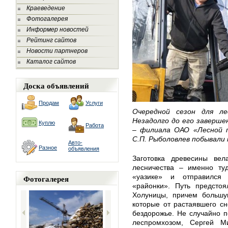
Краеведение
Фотогалерея
Информер новостей
Рейтинг сайтов
Новости партнеров
Каталог сайтов
Доска объявлений
Продам
Услуги
Очередной сезон для ле
Незадолго до его заверше
Куплю
Работа
– филиала ОАО «Лесной п
С.П. Рыболовлев побывали 
Авто-
Разное
объявления
Заготовка древесины вел
лесничества – именно т
«уазике» и отправился
Фотогалерея
«районки». Путь предсто
Холуницы, причем большу
которые от растаявшего с
бездорожье. Не случайно 
леспромхозом, Сергей М