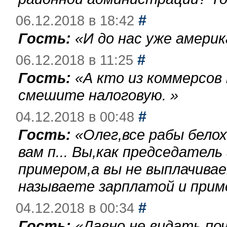
#
06.12.2018 в 18:42
Гость:
«
И до нас уже америк
#
06.12.2018 в 11:25
Гость:
«
А кто из коммерсов
смешите налоговую.
»
#
04.12.2018 в 00:48
Гость:
«
Олег,все рабы бело
вам п... Вы,как председател
примером,а вы не выплачива
называете зарплатой и при
#
04.12.2018 в 00:34
Гость:
«
Давно не видать по