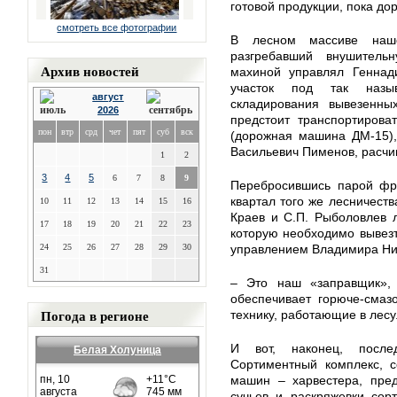
готовой продукции, пока д
смотреть все фотографии
В лесном массиве наше
разгребавший внушитель
Архив новостей
махиной управлял Геннади
участок под так назы
август
складирования вывезенны
2026
предстоит транспортирова
пон
втр
срд
чет
пят
суб
вск
(дорожная машина ДМ-15),
Васильевич Пименов, расчи
1
2
3
4
5
6
7
8
9
Перебросившись парой фра
квартал того же лесничеств
10
11
12
13
14
15
16
Краев и С.П. Рыболовлев 
17
18
19
20
21
22
23
которую необходимо вывезт
24
25
26
27
28
29
30
управлением Владимира Ни
31
– Это наш «заправщик»,
обеспечивает горюче-сма
Погода в регионе
технику, работающие в лесу
И вот, наконец, после
Белая Холуница
Сортиментный комплекс, с
машин – харвестера, пред
сучьев и раскряжевки сор