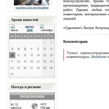
благоустройство. Кроме т
организациями, традицион
смотреть все фотографии
работ. Однако любая п
инвентарем, материалами и
лишней.
Архив новостей
август
«Сделаем!» Белую Холуниц
2026
пон
втр
срд
чет
пят
суб
вск
Комментарии
1
2
3
4
5
7
6
8
9
Только зарегистрирова
10
11
12
13
14
15
16
комментарии.
Войдите
п
17
18
19
20
21
22
23
24
25
26
27
28
29
30
31
Погода в регионе
Белая Холуница