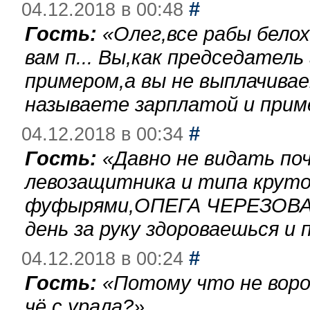
#
04.12.2018 в 00:48
Гость:
«
Олег,все рабы бело
вам п... Вы,как председател
примером,а вы не выплачива
называете зарплатой и при
#
04.12.2018 в 00:34
Гость:
«
Давно не видать по
левозащитника и типа круто
фуфырями,ОПЕГА ЧЕРЕЗОВА-
день за руку здороваешься и п
#
04.12.2018 в 00:24
Гость:
«
Потому что не воро
чё с урала?
»