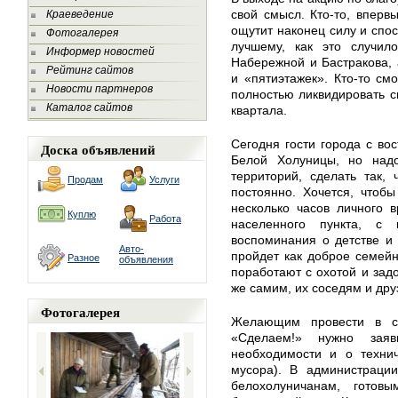
свой смысл. Кто-то, вперв
Краеведение
ощутит наконец силу и спос
Фотогалерея
лучшему, как это случил
Информер новостей
Набережной и Бастракова, 
Рейтинг сайтов
и «пятиэтажек». Кто-то см
Новости партнеров
полностью ликвидировать с
Каталог сайтов
квартала.
Сегодня гости города с во
Доска объявлений
Белой Холуницы, но надо
территорий, сделать так,
Продам
Услуги
постоянно. Хочется, чтоб
несколько часов личного
Куплю
Работа
населенного пункта, с
воспоминания о детстве и
Авто-
пройдет как доброе семей
Разное
объявления
поработают с охотой и зад
же самим, их соседям и дру
Фотогалерея
Желающим провести в св
«Сделаем!» нужно зая
необходимости и о технич
мусора). В администрации
белохолуничанам, готов