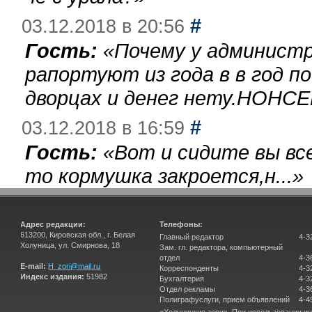
#
03.12.2018 в 20:56
Гость:
«
Почему у администр
рапортуют из года в в год п
дворцах и денег нету.НОНСЕ
#
03.12.2018 в 16:59
Гость:
«
Вот и сидите вы вс
то кормушка закроется,н...
»
Адрес редакции:
Телефоны:
613200, Кировская обл., г. Белая
Главный редактор
4-3
Холуница, ул. Смирнова, 18
Зам. гл. редактора, компьютерный
отдел
4-3
E-mail:
H_zori@mail.ru
Корреспонденты
4-3
Индекс издания:
51982
Бухгалтерия
4-3
Отдел рекламы
4-3
Полиграфуслуги, прием объявлений
4-4