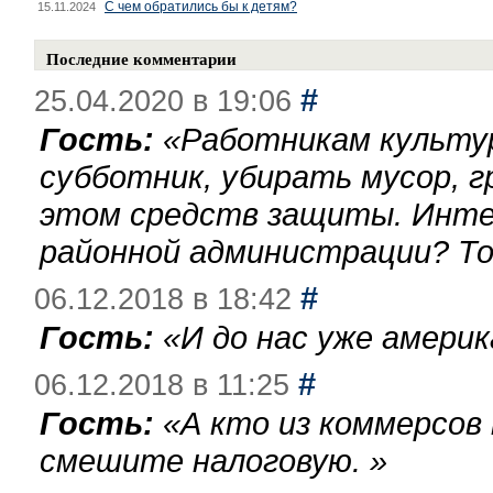
С чем обратились бы к детям?
15.11.2024
Последние комментарии
#
25.04.2020 в 19:06
Гость:
«
Работникам культу
субботник, убирать мусор, г
этом средств защиты. Инте
районной администрации? То
#
06.12.2018 в 18:42
Гость:
«
И до нас уже америк
#
06.12.2018 в 11:25
Гость:
«
А кто из коммерсов
смешите налоговую.
»