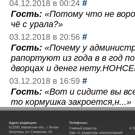
#
04.12.2018 в 00:24
Гость:
«
Потому что не воро
чё с урала?
»
#
03.12.2018 в 20:56
Гость:
«
Почему у администр
рапортуют из года в в год п
дворцах и денег нету.НОНСЕ
#
03.12.2018 в 16:59
Гость:
«
Вот и сидите вы вс
то кормушка закроется,н...
»
Адрес редакции:
Телефоны:
613200, Кировская обл., г. Белая
Главный редактор
4-3
Холуница, ул. Смирнова, 18
Зам. гл. редактора, компьютерный