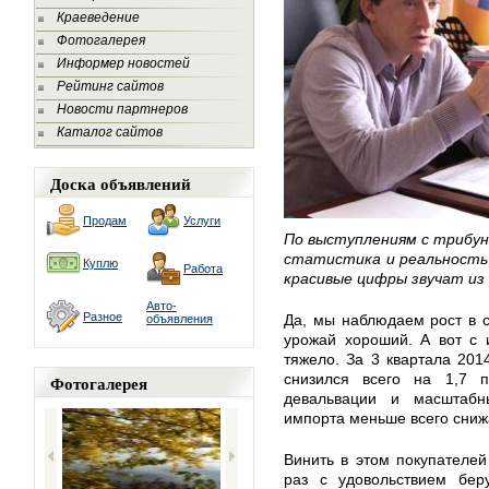
Краеведение
Фотогалерея
Информер новостей
Рейтинг сайтов
Новости партнеров
Каталог сайтов
Доска объявлений
Продам
Услуги
По выступлениям с трибун
статистика и реальность 
Куплю
Работа
красивые цифры звучат из 
Авто-
Разное
Да, мы наблюдаем рост в с
объявления
урожай хороший. А вот с 
тяжело. За 3 квартала 201
снизился всего на 1,7
Фотогалерея
девальвации и масштабн
импорта меньше всего сниж
Винить в этом покупателей
раз с удовольствием бер