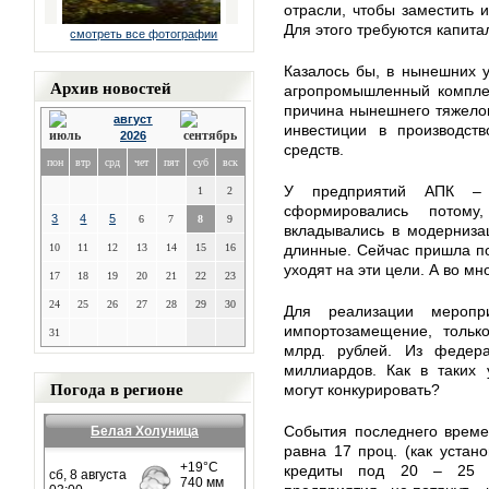
отрасли, чтобы заместить 
Для этого требуются капит
смотреть все фотографии
Казалось бы, в нынешних 
Архив новостей
агропромышленный комплек
причина нынешнего тяжело
август
инвестиции в производств
2026
средств.
пон
втр
срд
чет
пят
суб
вск
У предприятий АПК –
1
2
сформировались потом
3
4
5
6
7
8
9
вкладывались в модерниза
10
11
12
13
14
15
16
длинные. Сейчас пришла пор
уходят на эти цели. А во мно
17
18
19
20
21
22
23
24
25
26
27
28
29
30
Для реализации меропр
импортозамещение, тольк
31
млрд. рублей. Из федер
миллиардов. Как в таких 
Погода в регионе
могут конкурировать?
События последнего време
Белая Холуница
равна 17 проц. (как устано
кредиты под 20 – 25 п