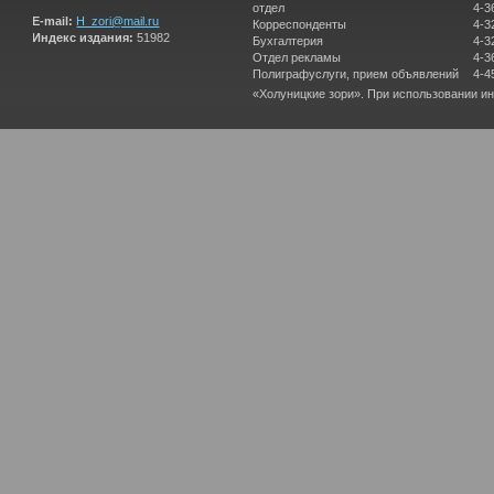
отдел
4-3
E-mail:
H_zori@mail.ru
Корреспонденты
4-3
Индекс издания:
51982
Бухгалтерия
4-3
Отдел рекламы
4-3
Полиграфуслуги, прием объявлений
4-4
«Холуницкие зори». При использовании и