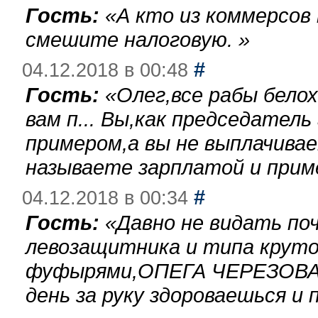
Гость:
«
А кто из коммерсов
смешите налоговую.
»
#
04.12.2018 в 00:48
Гость:
«
Олег,все рабы бело
вам п... Вы,как председател
примером,а вы не выплачива
называете зарплатой и при
#
04.12.2018 в 00:34
Гость:
«
Давно не видать по
левозащитника и типа круто
фуфырями,ОПЕГА ЧЕРЕЗОВА-
день за руку здороваешься и п