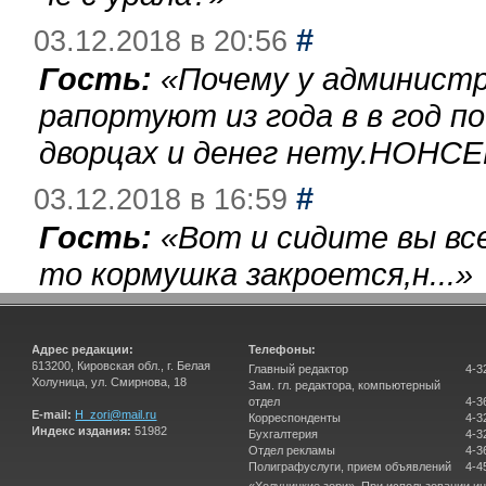
#
03.12.2018 в 20:56
Гость:
«
Почему у администр
рапортуют из года в в год п
дворцах и денег нету.НОНСЕ
#
03.12.2018 в 16:59
Гость:
«
Вот и сидите вы вс
то кормушка закроется,н...
»
Адрес редакции:
Телефоны:
613200, Кировская обл., г. Белая
Главный редактор
4-3
Холуница, ул. Смирнова, 18
Зам. гл. редактора, компьютерный
отдел
4-3
E-mail:
H_zori@mail.ru
Корреспонденты
4-3
Индекс издания:
51982
Бухгалтерия
4-3
Отдел рекламы
4-3
Полиграфуслуги, прием объявлений
4-4