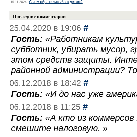
С чем обратились бы к детям?
15.11.2024
Последние комментарии
#
25.04.2020 в 19:06
Гость:
«
Работникам культу
субботник, убирать мусор, г
этом средств защиты. Инте
районной администрации? То
#
06.12.2018 в 18:42
Гость:
«
И до нас уже америк
#
06.12.2018 в 11:25
Гость:
«
А кто из коммерсов
смешите налоговую.
»