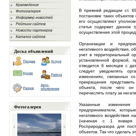
Краеведение
В прежней редакции ст. 6
Фотогалерея
постановке таких объектов 
Информер новостей
его осуществляют уполном
Рейтинг сайтов
статья содержит данное т
Новости партнеров
осуществления этой процед
Каталог сайтов
Организации и предпри
негативного воздействия, о
Доска объявлений
учет в территориальный ор
установленной формой, п
Продам
Услуги
отводится 6 месяцев с да
следует уведомлять орг
Куплю
Работа
изменениях, связанных со
прекращения представить
Авто-
объекта, после чего он
Разное
объявления
перечислять плату за негат
Указанные изменения
Фотогалерея
предприниматели, которые
негативного воздействия н
(начиная с 1 января 
Росприродназора для пост
объектов. Так что сделать 