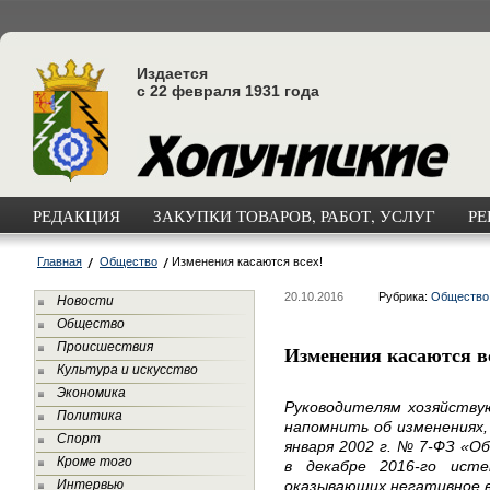
Издается
с 22 февраля 1931 года
РЕДАКЦИЯ
ЗАКУПКИ ТОВАРОВ, РАБОТ, УСЛУГ
РЕ
Главная
Общество
Изменения касаются всех!
20.10.2016
Рубрика:
Общество
Новости
Общество
Происшествия
Изменения касаются в
Культура и искусство
Экономика
Руководителям хозяйству
Политика
напомнить об изменениях,
Спорт
января 2002 г. № 7-ФЗ «О
Кроме того
в декабре 2016-го ист
Интервью
оказывающих негативное в