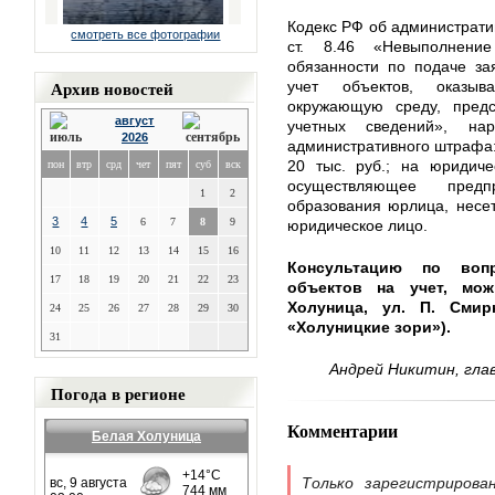
Кодекс РФ об администрат
смотреть все фотографии
ст. 8.46 «Невыполнени
обязанности по подаче за
Архив новостей
учет объектов, оказыв
окружающую среду, предс
август
учетных сведений», на
2026
административного штрафа: 
20 тыс. руб.; на юридиче
пон
втр
срд
чет
пят
суб
вск
осуществляющее предп
1
2
образования юрлица, несет
3
4
5
6
7
8
9
юридическое лицо.
10
11
12
13
14
15
16
Консультацию по воп
17
18
19
20
21
22
23
объектов на учет, мож
Холуница, ул. П. Смир
24
25
26
27
28
29
30
«Холуницкие зори»).
31
Андрей Никитин, глав
Погода в регионе
Комментарии
Белая Холуница
Только зарегистрирова