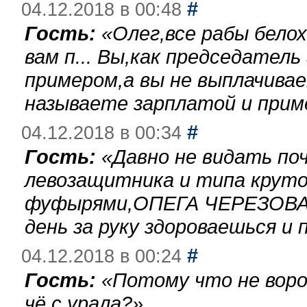
#
04.12.2018 в 00:48
Гость:
«
Олег,все рабы бело
вам п... Вы,как председател
примером,а вы не выплачива
называете зарплатой и при
#
04.12.2018 в 00:34
Гость:
«
Давно не видать по
левозащитника и типа круто
фуфырями,ОПЕГА ЧЕРЕЗОВА-
день за руку здороваешься и п
#
04.12.2018 в 00:24
Гость:
«
Потому что не воро
чё с урала?
»