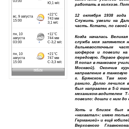
работать в колхозе. По
12 октября 1938 года
Служить увезли на Дал
часть. Кстати, по своей
Когда началась Велика
служба моя затянется н
дальневосточным ча
шоферов и повезли на
передовую. Первое форми
Я попал в танковое учил
Москвой). Окончив кур
направление в танковую
г. Брянском. Там мою
ранило. Долго лечился 
был направлен в 5-й тан
механиком-водителем Т
повезло: дошли с ним до 
Хоть и близок был к
«нахватал»: имею только
Германией» и ещё юбиле
Верховного Главноко