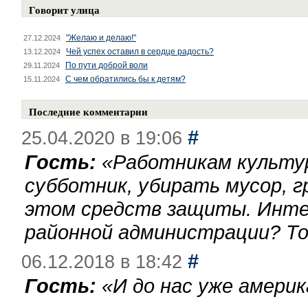
Говорит улица
"Желаю и делаю!"
27.12.2024
Чей успех оставил в сердце радость?
13.12.2024
По пути доброй воли
29.11.2024
С чем обратились бы к детям?
15.11.2024
Последние комментарии
#
25.04.2020 в 19:06
Гость:
«
Работникам культу
субботник, убирать мусор, г
этом средств защиты. Инте
районной администрации? То
#
06.12.2018 в 18:42
Гость:
«
И до нас уже америк