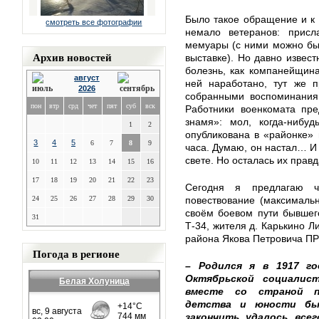
Было такое обращение и к 
смотреть все фотографии
немало ветеранов: присл
мемуары (с ними можно бы
Архив новостей
выставке). Но давно извес
болезнь, как компанейщина:
август
ней наработано, тут же п
2026
собранными воспоминаниям
пон
втр
срд
чет
пят
суб
вск
Работники военкомата пре
знамя»: мол, когда-нибуд
1
2
опубликована в «районке» 
3
4
5
6
7
8
9
часа. Думаю, он настал… И 
свете. Но осталась их правд
10
11
12
13
14
15
16
17
18
19
20
21
22
23
Сегодня я предлагаю ч
24
25
26
27
28
29
30
повествование (максималь
своём боевом пути бывшег
31
Т-34, жителя д. Карькино Л
района Якова Петровича П
Погода в регионе
– Родился я в 1917 го
Октябрьской социалис
Белая Холуница
вместе со страной п
детства и юности бы
закончить удалось все