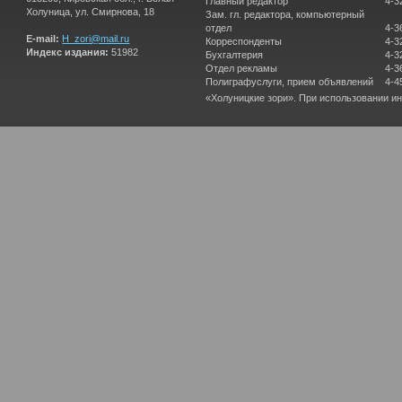
Главный редактор
4-3
Холуница, ул. Смирнова, 18
Зам. гл. редактора, компьютерный
отдел
4-3
E-mail:
H_zori@mail.ru
Корреспонденты
4-3
Индекс издания:
51982
Бухгалтерия
4-3
Отдел рекламы
4-3
Полиграфуслуги, прием объявлений
4-4
«Холуницкие зори». При использовании и