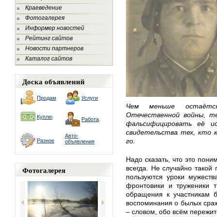
Краеведение
Фотогалерея
Информер новостей
Рейтинг сайтов
Новости партнеров
Каталог сайтов
Доска объявлений
Продам
Услуги
Чем меньше остаётс
Отечественной войны, т
Куплю
Работа
фальсифицировать её и
свидетельства тех, кто к
Авто-
го.
Разное
объявления
Надо сказать, что это пон
всегда. Не случайно такой
Фотогалерея
пользуются уроки мужеств
фронтовики и труженики 
обращения к участникам б
воспоминания о былых сраж
– словом, обо всём пережит