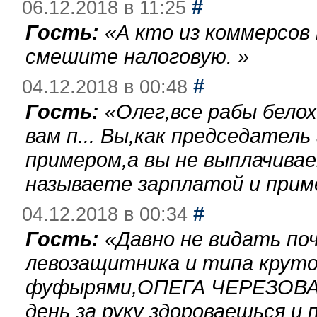
#
06.12.2018 в 11:25
Гость:
«
А кто из коммерсов
смешите налоговую.
»
#
04.12.2018 в 00:48
Гость:
«
Олег,все рабы бело
вам п... Вы,как председател
примером,а вы не выплачива
называете зарплатой и при
#
04.12.2018 в 00:34
Гость:
«
Давно не видать по
левозащитника и типа круто
фуфырями,ОПЕГА ЧЕРЕЗОВА-
день за руку здороваешься и п