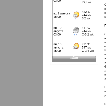
О
п
н
м
П
С
н
п
о
И
а
а
ф
х
в
а
П
п
у
О