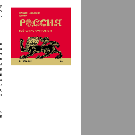
у
о
к
о
ва
ым
на
ы
и
й
а
к
,
х
ь,
и