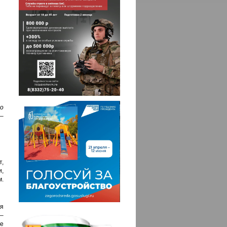
о
–
,
,
м.
я
–
е