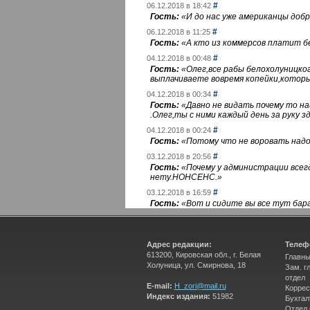
#
06.12.2018 в 18:42
Гость:
«
И до нас уже американцы добра
#
06.12.2018 в 11:25
Гость:
«
А кто из коммерсов платит 
#
04.12.2018 в 00:48
Гость:
«
Олег,все рабы белохолуницко
выплачиваете вовремя копейки,котор
#
04.12.2018 в 00:34
Гость:
«
Давно не видать почему то 
.Олег,ты с ними каждый день за руку зд
#
04.12.2018 в 00:24
Гость:
«
Потому что не воровать надо 
#
03.12.2018 в 20:56
Гость:
«
Почему у администрации всегд
нету.НОНСЕНС.
»
#
03.12.2018 в 16:59
Гость:
«
Вот и сидите вы все тут бара
Адрес редакции:
Телеф
613200, Кировская обл., г. Белая
Главны
Холуница, ул. Смирнова, 18
Зам. г
отдел
E-mail:
H_zori@mail.ru
Коррес
Индекс издания:
51982
Бухгал
Отдел