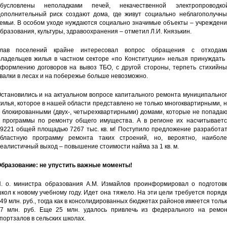
бусловлены неполадками печей, некачественной электропроводкой
ополнительный риск создают дома, где живут социально неблагополучны
емьи. В особом уходе нуждаются социально значимые объекты – учреждени
бразования, культуры, здравоохранения – отметил Л.И. Князькин.
лав поселений крайне интересовал вопрос обращения с отходами
ладельцев жилья в частном секторе «по Конституции» нельзя принуждать 
формлению договоров на вывоз ТБО, с другой стороны, терпеть стихийны
валки в лесах и на побережье больше невозможно.
становились и на актуальном вопросе капитального ремонта муниципально
илья, которое в нашей области представлено не только многоквартирными, 
 блокированными (двух-, четырехквартирными) домами, которые не попада
 программы по ремонту общего имущества. А в регионе их насчитываетс
9221 общей площадью 7267 тыс. кв. м! Поступило предложение разработат
бластную программу ремонта таких строений, но, вероятно, наиболе
еалистичный выход – повышение стоимости найма за 1 кв. м.
бразование: не упустить важные моменты!
. о. министра образования А.М. Измайлов проинформировал о подготовк
кол к новому учебному году. Идет она тяжело. На эти цели требуется поряд
49 млн. руб., тогда как в консолидированных бюджетах районов имеется толь
7 млн. руб. Еще 25 млн. удалось привлечь из федерального на ремон
портзалов в сельских школах.