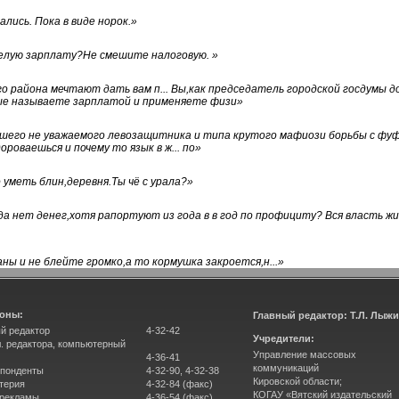
лись. Пока в виде норок.
»
белую зарплату?Не смешите налоговую.
»
го района мечтают дать вам п... Вы,как председатель городской госдумы 
ые называете зарплатой и применяете физи
»
нашего не уважаемого левозащитника и типа крутого мафиози борьбы с 
ороваешься и почему то язык в ж... по
»
уметь блин,деревня.Ты чё с урала?
»
а нет денег,хотя рапортуют из года в в год по профициту? Вся власть жи
ны и не блейте громко,а то кормушка закроется,н...
»
оны:
Главный редактор: Т.Л. Лыж
й редактор
4-32-42
Учредители:
л. редактора, компьютерный
Управление массовых
4-36-41
коммуникаций
понденты
4-32-90, 4-32-38
Кировской области;
терия
4-32-84 (факс)
КОГАУ «Вятский издательский
 рекламы
4-36-54 (факс)