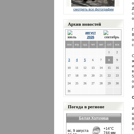
о
Д
смотреть все фотографии
с
о
Архив новостей
Г
август
В
2026
о
пон
втр
срд
чет
пят
суб
вск
с
1
2
О
3
4
5
6
7
8
9
ж
и
10
11
12
13
14
15
16
в
17
18
19
20
21
22
23
5
о
24
25
26
27
28
29
30
р
31
О
Погода в регионе
И
ш
Белая Холуница
8
8
с