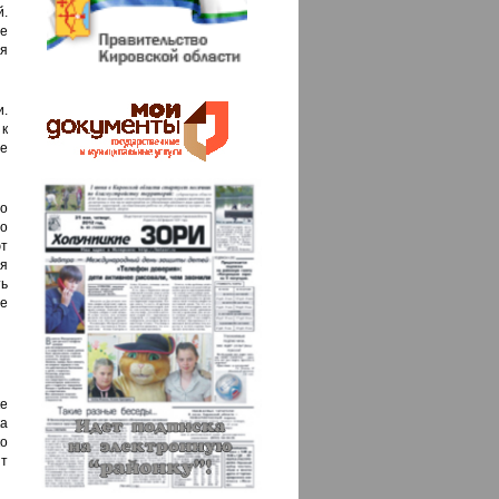
.
е
я
.
к
е
го
но
ют
я
ь
е
е
ка
ко
т