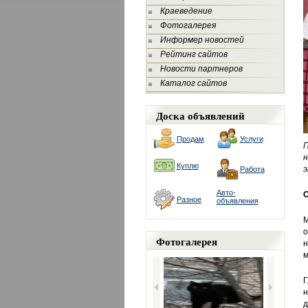
Краеведение
Фотогалерея
Информер новостей
Рейтинг сайтов
Новости партнеров
Каталог сайтов
Доска объявлений
Продам
Услуги
П
н
Куплю
э
Работа
Авто-
О
Разное
объявления
М
о
Фотогалерея
н
м
Г
н
д