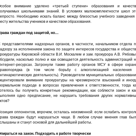
собое внимание уделено «третьей ступени» образования и качеств
олучаемых школьниками знаний. В условиях малокомплектности школ эт
епросто. Необходимо искать баланс между близостью учебного заведения 
есту жительства учеников и качеством образования.
рава граждан под защитой, но…
 представителями надзорных органов, в частности, начальником отдела п
адзору за исполнением закона по защите интересов государства и общест
рокуратуры Кировской области В.И. Москалем и зам. прокурора А.В. Рябов
бсудили, насколько полно и как освещается деятельность администраций 
нтернет-ресурсах. Затронули также работу органов МСУ в сфере охран
правопорядка (в том числе борьбу с алкоголизацией населения 
нтинаркотическую деятельность). Руководители муниципальных образовани
кцентировали внимание прокуратуры на чрезмерности взысканий и иногд
ормальном подходе в вопросах привлечения к ответственности, тогда ка
отелось бы получить конкретные рекомендации, как соблюсти закон и как
ыполняя одно предписание, не нарушить требования других нормативны
ктов?
озиция оппонентов, впрочем, осталась неизменной: если ослабить контрол
рава граждан будут нарушаться чаще. В любом случае мнения глав был
слышаны и станут основой для дальнейшей работы.
пираться на закон. Подходить к работе творчески