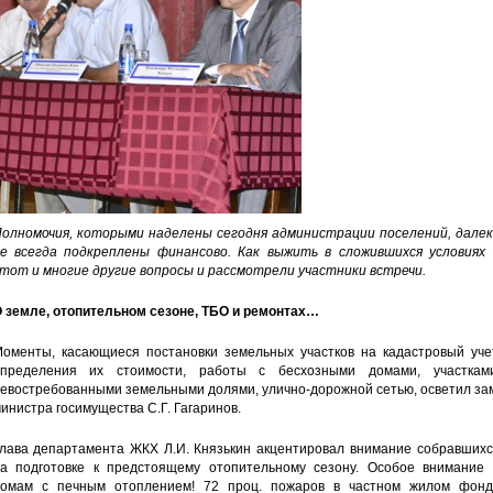
олномочия, которыми наделены сегодня администрации поселений, далек
е всегда подкреплены финансово. Как выжить в сложившихся условиях 
тот и многие другие вопросы и рассмотрели участники встречи.
 земле, отопительном сезоне, ТБО и ремонтах…
оменты, касающиеся постановки земельных участков на кадастровый учет
пределения их стоимости, работы с бесхозными домами, участками
евостребованными земельными долями, улично-дорожной сетью, осветил за
инистра госимущества С.Г. Гагаринов.
лава департамента ЖКХ Л.И. Князькин акцентировал внимание собравшихс
а подготовке к предстоящему отопительному сезону. Особое внимание 
омам с печным отоплением! 72 проц. пожаров в частном жилом фонд