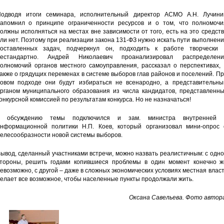
одводя итоги семинара, исполнительный директор АСМО А.Н. Лучини
апомнил о принципе ограниченности ресурсов и о том, что полномочи
олжны исполняться на местах вне зависимости от того, есть на это средст
ли нет. Поэтому при реализации закона 131-ФЗ нужно искать пути выполнен
оставленных задач, подчеркнул он, подходить к работе творчески 
нестандартно. Андрей Николаевич проанализировал распределени
олномочий органов местного самоуправления, рассказал о перспективах, 
акже о грядущих переменах в системе выборов глав районов и поселений. П
овом подходе они будут избираться не всенародно, а представительны
рганом муниципального образования из числа кандидатов, представленны
онкурсной комиссией по результатам конкурса. Но не назначаться!
К обсуждению темы подключился и зам. министра внутренней 
нформационной политики Н.П. Коев, который организовал мини-опрос 
елесообразности новой системы выборов.
ывод, сделанный участниками встречи, можно назвать реалистичным: с одн
тороны, решить годами копившиеся проблемы в один момент конечно ж
евозможно, с другой – даже в сложных экономических условиях местная влас
елает все возможное, чтобы населенные пункты продолжали жить.
Оксана Савельева. Фото автора