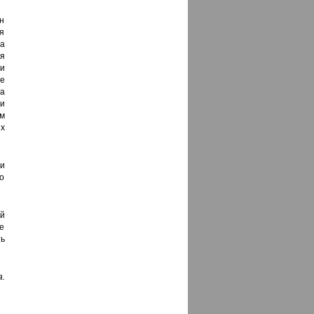
н
я
ва
ия
и
е
а
ри
м
х
и
о
ой
е
ть
.