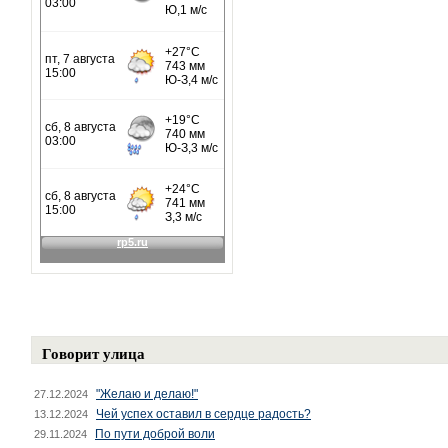
Говорит улица
"Желаю и делаю!"
27.12.2024
Чей успех оставил в сердце радость?
13.12.2024
По пути доброй воли
29.11.2024