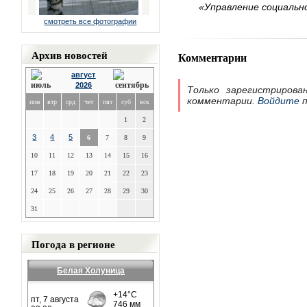
«Управление социальн
смотреть все фотографии
Архив новостей
Комментарии
август
2026
Только зарегистрирова
комментарии.
Войдите
п
пон
втр
срд
чет
пят
суб
вск
1
2
3
4
5
6
7
8
9
10
11
12
13
14
15
16
17
18
19
20
21
22
23
24
25
26
27
28
29
30
31
Погода в регионе
Белая Холуница