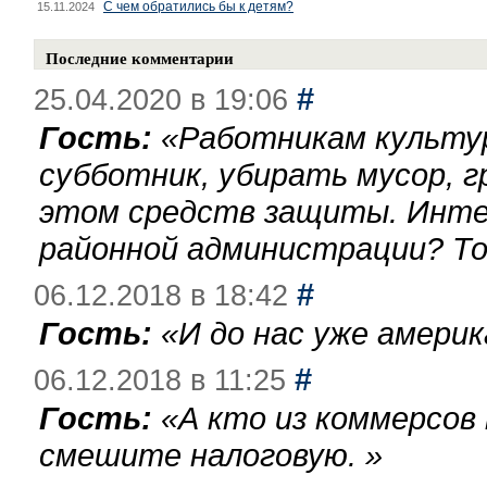
С чем обратились бы к детям?
15.11.2024
Последние комментарии
#
25.04.2020 в 19:06
Гость:
«
Работникам культу
субботник, убирать мусор, г
этом средств защиты. Инте
районной администрации? То
#
06.12.2018 в 18:42
Гость:
«
И до нас уже америк
#
06.12.2018 в 11:25
Гость:
«
А кто из коммерсов
смешите налоговую.
»