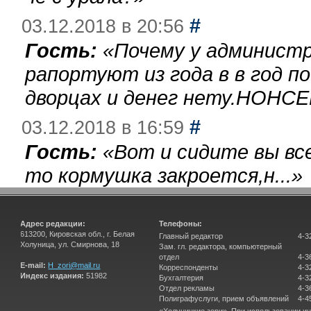
#
03.12.2018 в 20:56
Гость:
«
Почему у администр
рапортуют из года в в год п
дворцах и денег нету.НОНСЕ
#
03.12.2018 в 16:59
Гость:
«
Вот и сидите вы вс
то кормушка закроется,н...
»
Адрес редакции:
Телефоны:
613200, Кировская обл., г. Белая
Главный редактор
4-3
Холуница, ул. Смирнова, 18
Зам. гл. редактора, компьютерный
отдел
4-3
E-mail:
H_zori@mail.ru
Корреспонденты
4-3
Индекс издания:
51982
Бухгалтерия
4-3
Отдел рекламы
4-3
Полиграфуслуги, прием объявлений
4-4