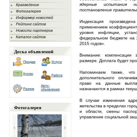
ядерные испытания н
Краеведение
постановление правительс
Фотогалерея
Информер новостей
Индексация произведен
Рейтинг сайтов
применением коэффициента 1
Новости партнеров
уровня инфляции, уста
Каталог сайтов
федеральном бюджете на 2
2015 годов».
Доска объявлений
Внимание: компенсации 
размере. Доплата будет пр
Продам
Услуги
Напоминаем также, что
Куплю
Работа
дополнительного оплачи
право на данные выпла
Авто-
назначаются в рамках текущ
Разное
объявления
В случае изменения адре
жительства в пределах горо
Фотогалерея
и области, смены паспо
управление социальной за