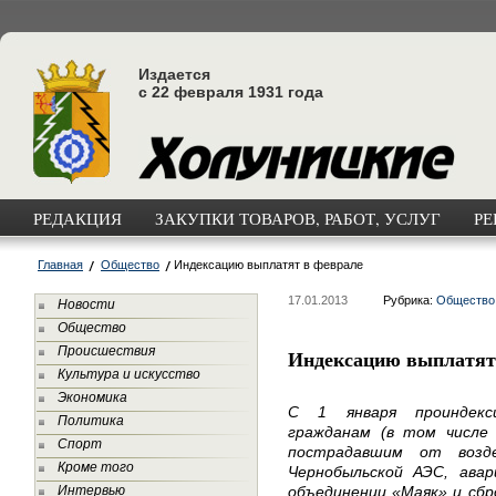
Издается
с 22 февраля 1931 года
РЕДАКЦИЯ
ЗАКУПКИ ТОВАРОВ, РАБОТ, УСЛУГ
РЕ
Главная
Общество
Индексацию выплатят в феврале
17.01.2013
Рубрика:
Общество
Новости
Общество
Происшествия
Индексацию выплатят
Культура и искусство
Экономика
С 1 января проиндекс
Политика
гражданам (в том числе 
Спорт
пострадавшим от возд
Кроме того
Чернобыльской АЭС, авар
Интервью
объединении «Маяк» и сбр