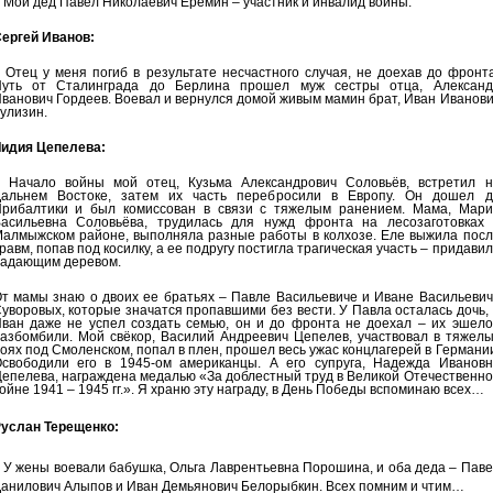
 Мой дед Павел Николаевич Ерёмин – участник и инвалид войны.
ергей Иванов:
 Отец у меня погиб в результате несчастного случая, не доехав до фронт
уть от Сталинграда до Берлина прошел муж сестры отца, Александ
ванович Гордеев. Воевал и вернулся домой живым мамин брат, Иван Иванов
улизин.
идия Цепелева:
 Начало войны мой отец, Кузьма Александрович Соловьёв, встретил н
альнем Востоке, затем их часть перебросили в Европу. Он дошел д
рибалтики и был комиссован в связи с тяжелым ранением. Мама, Мари
асильевна Соловьёва, трудилась для нужд фронта на лесозаготовках 
алмыжском районе, выполняла разные работы в колхозе. Еле выжила посл
равм, попав под косилку, а ее подругу постигла трагическая участь – придави
адающим деревом.
т мамы знаю о двоих ее братьях – Павле Васильевиче и Иване Васильевич
уворовых, которые значатся пропавшими без вести. У Павла осталась дочь,
ван даже не успел создать семью, он и до фронта не доехал – их эшело
азбомбили. Мой свёкор, Василий Андреевич Цепелев, участвовал в тяжелы
оях под Смоленском, попал в плен, прошел весь ужас концлагерей в Германи
свободили его в 1945-ом американцы. А его супруга, Надежда Ивановн
епелева, награждена медалью «За доблестный труд в Великой Отечественн
ойне 1941 – 1945 гг.». Я храню эту награду, в День Победы вспоминаю всех…
услан Терещенко:
 У жены воевали бабушка, Ольга Лаврентьевна Порошина, и оба деда – Пав
анилович Алыпов и Иван Демьянович Белорыбкин. Всех помним и чтим…