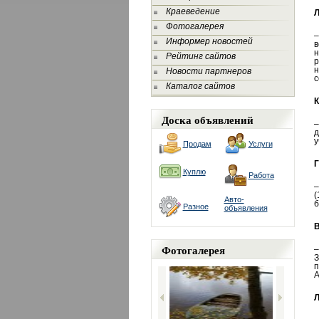
Краеведение
Л
Фотогалерея
–
Информер новостей
в
н
Рейтинг сайтов
р
н
Новости партнеров
с
Каталог сайтов
К
Доска объявлений
–
д
у
Продам
Услуги
Г
Куплю
Работа
–
(
Авто-
б
Разное
объявления
В
Фотогалерея
–
З
п
А
Л