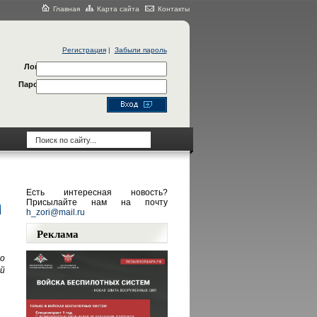
Главная
Карта сайта
Контакты
Регистрация
|
Забыли пароль
Логин
Пароль
Есть интересная новость?
Присылайте нам на почту
h_zori@mail.ru
Реклама
о
й