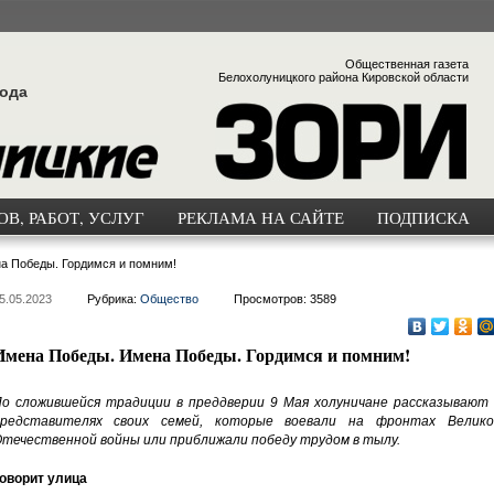
Общественная газета
Белохолуницкого района Кировской области
года
В, РАБОТ, УСЛУГ
РЕКЛАМА НА САЙТЕ
ПОДПИСКА
а Победы. Гордимся и помним!
5.05.2023
Рубрика:
Общество
Просмотров: 3589
Имена Победы. Имена Победы. Гордимся и помним!
о сложившейся традиции в преддверии 9 Мая холуничане рассказывают 
редставителях своих семей, которые воевали на фронтах Велико
течественной войны или приближали победу трудом в тылу.
оворит улица