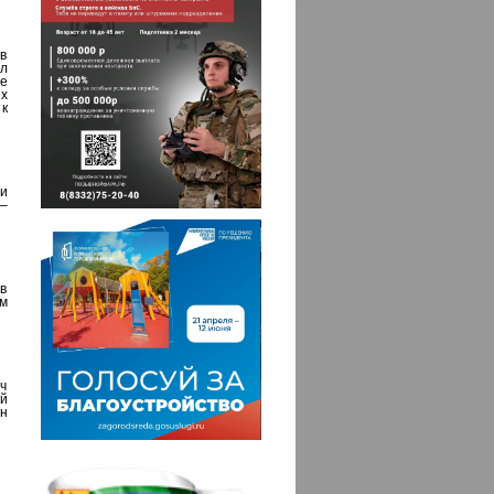
в
л
ще
ых
к
и
–
в
ым
ч
й
н