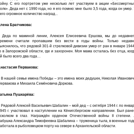
ойну. С его портретом уже несколько лет участвуем в акции «Бессмертны
олк». Деда нет с 1990 года, но я его помню: мне было 3,5 года, когда он умер.
его огромное количество наград...
лена Братчикова:
 Деда по маминой линии, Алексея Елисеевича Ершова, мы до недавнег
ремени считали пропавшим без вести в годы войны. Только недавн
ыяснилось, что рядовой 301-й стрелковой дивизии умер от ран в январе 194
о в Запорожской области, где и захоронен. Моя мама осталась без отца, ког
й было всего два года…
настасия Первакова:
 В нашей семье имена Победы – это имена моих дедушек, Николая Иванови
ервакова и Михаила Семёновича Доркова.
атьяна Пушкарёва:
 Рядовой Алексей Васильевич Шабалин – мой дед – с октября 1944 г. по янва
945 г. участвовал в наступлении на Кёнигсбергском направлении. Был ран
сколком в глаз. Награждён орденом Отечественной войны II степени. 
абушка Александра Тимофеевна Шабалина – труженица тыла, в военные год
аботала в рыболовецком порту на севере в Архангельской области.