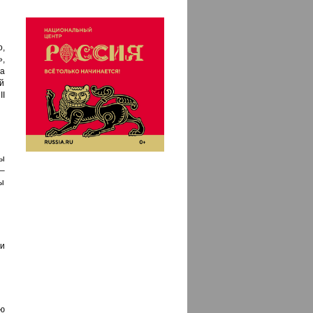
,
,
а
й
I
ы
 –
ны
и
ю