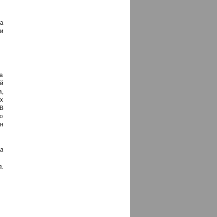
на
и
ва
ой
а,
х
 В
о
н
а
а.