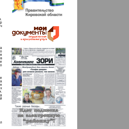
а.
р
ич
а
о
я
в
е
ло
е
 а
н
х
и.
а
ой
ел