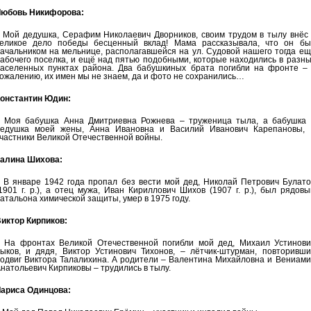
юбовь Никифорова:
 Мой дедушка, Серафим Николаевич Дворников, своим трудом в тылу внёс 
еликое дело победы бесценный вклад! Мама рассказывала, что он бы
ачальником на мельнице, располагавшейся на ул. Судовой нашего тогда е
абочего поселка, и ещё над пятью подобными, которые находились в разн
аселенных пунктах района. Два бабушкиных брата погибли на фронте – 
ожалению, их имен мы не знаем, да и фото не сохранились…
онстантин Юдин:
 Моя бабушка Анна Дмитриевна Рожнева – труженица тыла, а бабушка 
едушка моей жены, Анна Ивановна и Василий Иванович Карепановы, 
частники Великой Отечественной войны.
алина Шихова:
 В январе 1942 года пропал без вести мой дед, Николай Петрович Булато
1901 г. р.), а отец мужа, Иван Кириллович Шихов (1907 г. р.), был рядов
атальона химической защиты, умер в 1975 году.
иктор Кирпиков:
 На фронтах Великой Отечественной погибли мой дед, Михаил Устинови
ыков, и дядя, Виктор Устинович Тихонов, – лётчик-штурман, повторивши
одвиг Виктора Талалихина. А родители – Валентина Михайловна и Вениами
натольевич Кирпиковы – трудились в тылу.
ариса Одинцова: