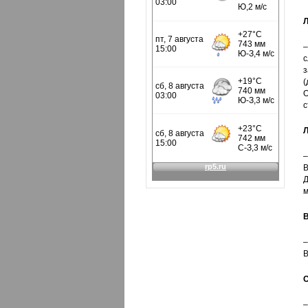
Л
–
с
з
(
О
с
Л
–
В
Д
м
В
–
В
О
–