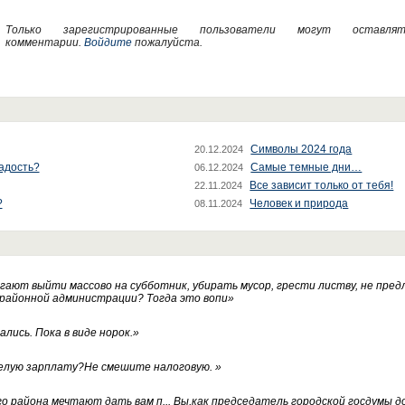
Только зарегистрированные пользователи могут оставлят
комментарии.
Войдите
пожалуйста.
Символы 2024 года
20.12.2024
радость?
Самые темные дни…
06.12.2024
Все зависит только от тебя!
22.11.2024
?
Человек и природа
08.11.2024
ают выйти массово на субботник, убирать мусор, грести листву, не пред
 районной администрации? Тогда это вопи
»
лись. Пока в виде норок.
»
белую зарплату?Не смешите налоговую.
»
го района мечтают дать вам п... Вы,как председатель городской госдумы 