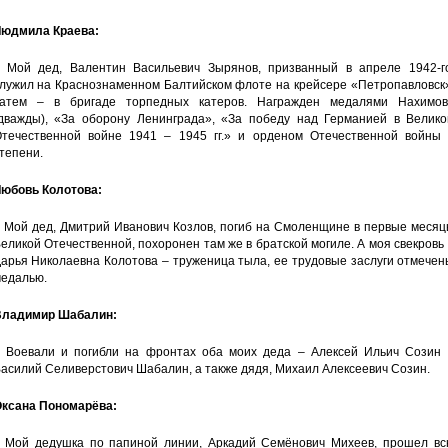
юдмила Краева:
 Мой дед, Валентин Васильевич Зырянов, призванный в апреле 1942-го
лужил на Краснознаменном Балтийском флоте на крейсере «Петропавловск»
атем – в бригаде торпедных катеров. Награжден медалями Нахимов
дважды), «За оборону Ленинграда», «За победу над Германией в Велико
течественной войне 1941 – 1945 гг.» и орденом Отечественной войны I
тепени.
юбовь Колотова:
 Мой дед, Дмитрий Иванович Козлов, погиб на Смоленщине в первые месяц
еликой Отечественной, похоронен там же в братской могиле. А моя свекровь
арья Николаевна Колотова – труженица тыла, ее трудовые заслуги отмече
едалью.
ладимир Шабалин:
 Воевали и погибли на фронтах оба моих деда – Алексей Ильич Созин 
асилий Селиверстович Шабалин, а также дядя, Михаил Алексеевич Созин.
ксана Пономарёва:
 Мой дедушка по папиной линии, Аркадий Семёнович Михеев, прошел вс