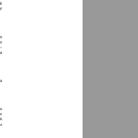
й
 У
о
о
4-
да
ча
рь
ен
А
ы