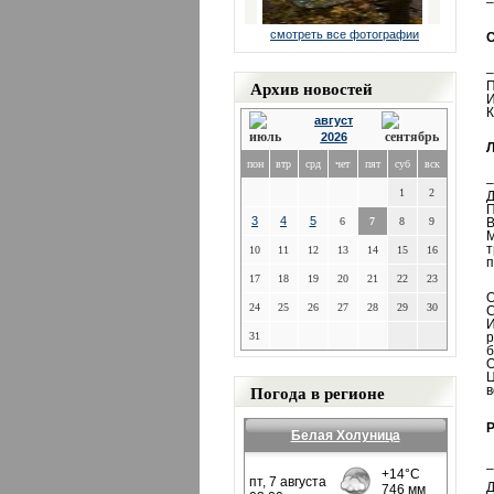
–
смотреть все фотографии
С
–
Архив новостей
П
И
К
август
2026
Л
пон
втр
срд
чет
пят
суб
вск
–
1
2
Д
П
3
4
5
6
7
8
9
В
М
т
10
11
12
13
14
15
16
п
17
18
19
20
21
22
23
О
24
25
26
27
28
29
30
С
И
31
р
б
О
Ц
Погода в регионе
в
Р
Белая Холуница
–
Д