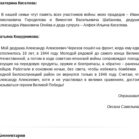
катерина Киселева:
 В нашей семье чтут память всех участников войны: моих прадедов – Ива
иколаевича Городилова и Викентия Васильевича Шабанова, дедушк
лександра Ивановича Огнёва и деда супруга – Алфея Ильича Киселева.
атьяна Кошурникова:
 Мой дедушка Александр Алексеевич Черезов пошёл на фронт, когда ему ед
сполнилось 18 лет, в 1944 году. Молодой рядовой до самого конца Велик
течественной, а потом в ходе советско-японской войны сопровождал поезд
езущие на передовую продукты, оружие и боеприпасы, а обратно – ранены
ойцов. Работали в основном ночью, без света, чтобы избежать бомбёжки.
одной Белохолуницкий район он вернулся только в 1946 году. Считаю, чт
лександр Алексеевич, хотя и не участвовал в великих сражениях, достои
азываться героем Великой Победы!
Опрашивал
Оксана Савельев
Комментарии