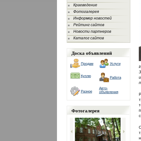
Краеведение
Фотогалерея
Информер новостей
Рейтинг сайтов
Новости партнеров
Каталог сайтов
Доска объявлений
Продам
Услуги
И
Куплю
Работа
п
Авто-
Разное
объявления
Р
т
т
Фотогалерея
п
с
С
т
н