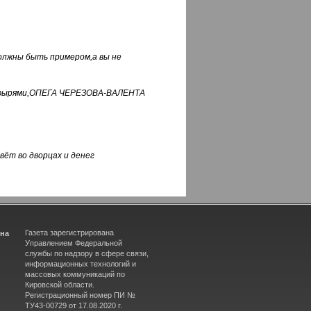
должны быть примером,а вы не
фуфырями,ОПЕГА ЧЕРЕЗОВА-ВАЛЕНТА
вёт во дворцах и денег
Газета зарегистрирована
ина
Управлением Федеральной
службы по надзору в сфере связи,
информационных технологий и
массовых коммуникаций по
Кировской области.
Регистрационный номер ПИ №
ТУ43-00729 от 17.08.2020 г.