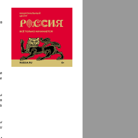
в
и
и
ы
я
за
ы
и