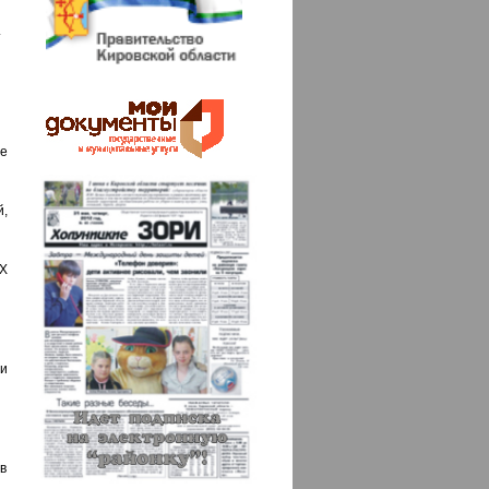
.
е
,
Х
и
в