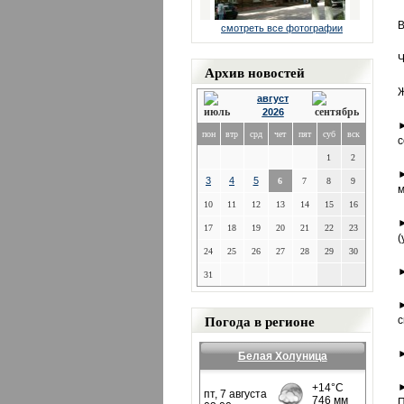
В
смотреть все фотографии
Ч
Архив новостей
Ж
август
2026
►
пон
втр
срд
чет
пят
суб
вск
с
1
2
►
3
4
5
6
7
8
9
м
10
11
12
13
14
15
16
►
17
18
19
20
21
22
23
(
24
25
26
27
28
29
30
►
31
►
Погода в регионе
с
►
Белая Холуница
►
П