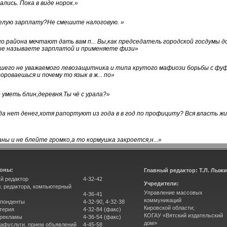
лись. Пока в виде норок.
»
белую зарплату?Не смешите налоговую.
»
го района мечтают дать вам п... Вы,как председатель городской госдумы 
ые называете зарплатой и применяете физи
»
нашего не уважаемого левозащитника и типа крутого мафиози борьбы с 
ороваешься и почему то язык в ж... по
»
уметь блин,деревня.Ты чё с урала?
»
а нет денег,хотя рапортуют из года в в год по профициту? Вся власть жи
ны и не блейте громко,а то кормушка закроется,н...
»
оны:
Главный редактор: Т.Л. Лыж
й редактор
4-32-42
Учредители:
л. редактора, компьютерный
Управление массовых
4-36-41
коммуникаций
понденты
4-32-90, 4-32-38
Кировской области;
терия
4-32-84 (факс)
КОГАУ «Вятский издательский
 рекламы
4-36-54 (факс)
дом»
афуслуги, прием объявлений
4-45-58