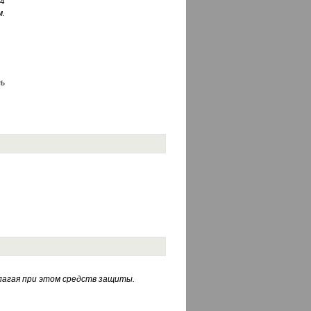
4
.
ь
лагая при этом средств защиты.