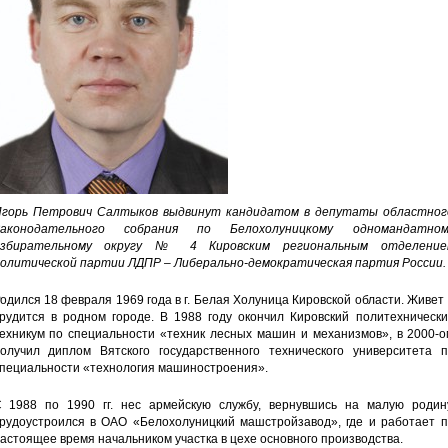
горь Петрович Салтыков выдвинут кандидатом в депутаты областног
Законодательного собрания по Белохолуницкому одномандатном
избирательному округу № 4 Кировским региональным отделение
олитической партии ЛДПР – Либерально-демократическая партия России.
одился 18 февраля 1969 года в г. Белая Холуница Кировской области. Живет
рудится в родном городе. В 1988 году окончил Кировский политехнически
ехникум по специальности «техник лесных машин и механизмов», в 2000-о
олучил диплом Вятского государственного технического университета п
пециальности «технология машиностроения».
 1988 по 1990 гг. нес армейскую службу, вернувшись на малую родину
рудоустроился в ОАО «Белохолуницкий машстройзавод», где и работает п
астоящее время начальником участка в цехе основного производства.