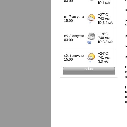
►
з
►
►
►
С
с
«
П
в
п
п