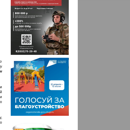
о
у
м
 и
й
м
о
,
о