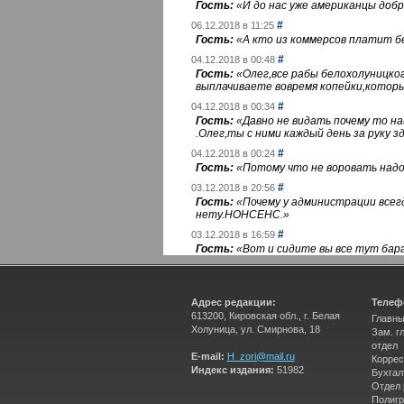
Гость:
«
И до нас уже американцы добра
#
06.12.2018 в 11:25
Гость:
«
А кто из коммерсов платит 
#
04.12.2018 в 00:48
Гость:
«
Олег,все рабы белохолуницко
выплачиваете вовремя копейки,котор
#
04.12.2018 в 00:34
Гость:
«
Давно не видать почему то 
.Олег,ты с ними каждый день за руку зд
#
04.12.2018 в 00:24
Гость:
«
Потому что не воровать надо 
#
03.12.2018 в 20:56
Гость:
«
Почему у администрации всегд
нету.НОНСЕНС.
»
#
03.12.2018 в 16:59
Гость:
«
Вот и сидите вы все тут бара
Адрес редакции:
Телеф
613200, Кировская обл., г. Белая
Главны
Холуница, ул. Смирнова, 18
Зам. г
отдел
E-mail:
H_zori@mail.ru
Коррес
Индекс издания:
51982
Бухгал
Отдел
Полигр