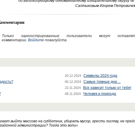
по Белохолуницкому одномандатному избирательному округу № 
Салтыковым Игорем Петровичем
Комментарии
Только зарегистрированные пользователи могут оставлят
комментарии.
Войдите
пожалуйста.
Символы 2024 года
20.12.2024
радость?
Самые темные дни…
06.12.2024
Все зависит только от тебя!
22.11.2024
?
Человек и природа
08.11.2024
ают выйти массово на субботник, убирать мусор, грести листву, не пред
 районной администрации? Тогда это вопи
»