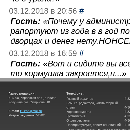
#
03.12.2018 в 20:56
Гость:
«
Почему у администр
рапортуют из года в в год п
дворцах и денег нету.НОНСЕ
#
03.12.2018 в 16:59
Гость:
«
Вот и сидите вы вс
то кормушка закроется,н...
»
Адрес редакции:
Телефоны:
613200, Кировская обл., г. Белая
Главный редактор
4-3
Холуница, ул. Смирнова, 18
Зам. гл. редактора, компьютерный
отдел
4-3
E-mail:
H_zori@mail.ru
Корреспонденты
4-3
Индекс издания:
51982
Бухгалтерия
4-3
Отдел рекламы
4-3
Полиграфуслуги, прием объявлений
4-4