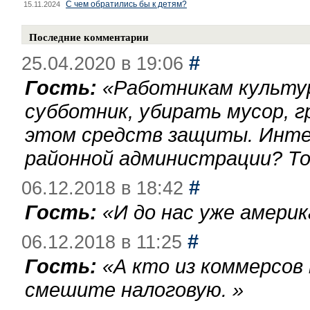
С чем обратились бы к детям?
15.11.2024
Последние комментарии
#
25.04.2020 в 19:06
Гость:
«
Работникам культу
субботник, убирать мусор, г
этом средств защиты. Инте
районной администрации? То
#
06.12.2018 в 18:42
Гость:
«
И до нас уже америк
#
06.12.2018 в 11:25
Гость:
«
А кто из коммерсов
смешите налоговую.
»