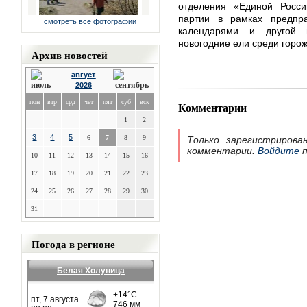
отделения «Единой Росси
партии в рамках предпр
смотреть все фотографии
календарями и другой п
новогодние ели среди горо
Архив новостей
август
2026
пон
втр
срд
чет
пят
суб
вск
Комментарии
1
2
3
4
5
6
7
8
9
Только зарегистрирова
комментарии.
Войдите
п
10
11
12
13
14
15
16
17
18
19
20
21
22
23
24
25
26
27
28
29
30
31
Погода в регионе
Белая Холуница