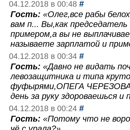
#
04.12.2018 в 00:48
Гость:
«
Олег,все рабы бело
вам п... Вы,как председател
примером,а вы не выплачива
называете зарплатой и при
#
04.12.2018 в 00:34
Гость:
«
Давно не видать по
левозащитника и типа круто
фуфырями,ОПЕГА ЧЕРЕЗОВА-
день за руку здороваешься и п
#
04.12.2018 в 00:24
Гость:
«
Потому что не воро
чё с урала?
»