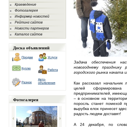
Краеведение
Фотогалерея
Информер новостей
Рейтинг сайтов
Новости партнеров
Каталог сайтов
Доска объявлений
Продам
Услуги
Задача обеспечения на
новогоднему празднику
Куплю
Работа
городского рынка начата и
Авто-
Разное
Как рассказал начальник 
объявления
целей сформирована 
предпринимателей, имеющих
– в основном на территор
Фотогалерея
поросль станет помехой п
вырубка елок принесет здес
радость людям доставят!
А 24 декабря, по слова