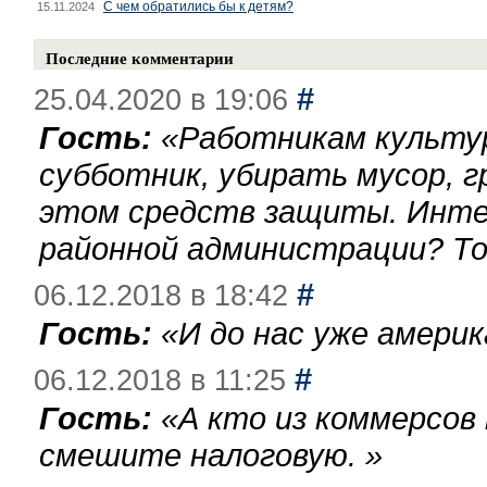
С чем обратились бы к детям?
15.11.2024
Последние комментарии
#
25.04.2020 в 19:06
Гость:
«
Работникам культу
субботник, убирать мусор, г
этом средств защиты. Инте
районной администрации? То
#
06.12.2018 в 18:42
Гость:
«
И до нас уже америк
#
06.12.2018 в 11:25
Гость:
«
А кто из коммерсов
смешите налоговую.
»