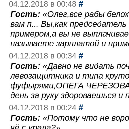
#
04.12.2018 в 00:48
Гость:
«
Олег,все рабы бело
вам п... Вы,как председател
примером,а вы не выплачива
называете зарплатой и при
#
04.12.2018 в 00:34
Гость:
«
Давно не видать по
левозащитника и типа круто
фуфырями,ОПЕГА ЧЕРЕЗОВА-
день за руку здороваешься и п
#
04.12.2018 в 00:24
Гость:
«
Потому что не воро
чё с урала?
»