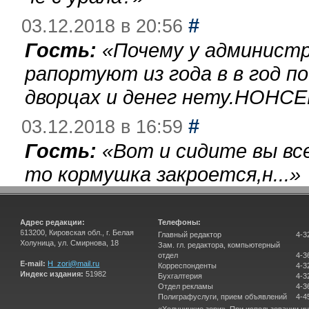
#
03.12.2018 в 20:56
Гость:
«
Почему у администр
рапортуют из года в в год п
дворцах и денег нету.НОНСЕ
#
03.12.2018 в 16:59
Гость:
«
Вот и сидите вы вс
то кормушка закроется,н...
»
Адрес редакции:
Телефоны:
613200, Кировская обл., г. Белая
Главный редактор
4-3
Холуница, ул. Смирнова, 18
Зам. гл. редактора, компьютерный
отдел
4-3
E-mail:
H_zori@mail.ru
Корреспонденты
4-3
Индекс издания:
51982
Бухгалтерия
4-3
Отдел рекламы
4-3
Полиграфуслуги, прием объявлений
4-4