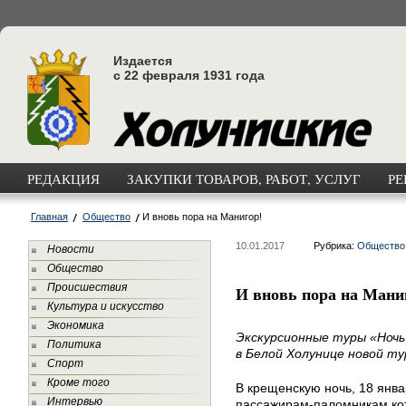
Издается
с 22 февраля 1931 года
РЕДАКЦИЯ
ЗАКУПКИ ТОВАРОВ, РАБОТ, УСЛУГ
РЕ
Главная
Общество
И вновь пора на Манигор!
10.01.2017
Рубрика:
Общество
Новости
Общество
Происшествия
И вновь пора на Мани
Культура и искусство
Экономика
Экскурсионные туры «Ночь
Политика
в Белой Холунице новой т
Спорт
Кроме того
В крещенскую ночь, 18 янва
Интервью
пассажирам-паломникам кот