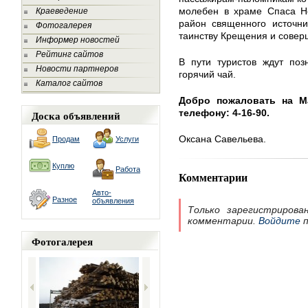
молебен в храме Спаса Не
Краеведение
район священного источни
Фотогалерея
таинству Крещения и совер
Информер новостей
Рейтинг сайтов
В пути туристов ждут поз
Новости партнеров
горячий чай.
Каталог сайтов
Добро пожаловать на М
телефону: 4-16-90.
Доска объявлений
Оксана Савельева.
Продам
Услуги
Куплю
Работа
Комментарии
Авто-
Разное
объявления
Только зарегистрирова
комментарии.
Войдите
п
Фотогалерея