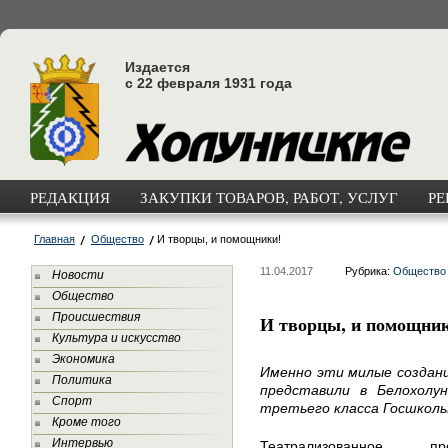
Издается
с 22 февраля 1931 года
РЕДАКЦИЯ
ЗАКУПКИ ТОВАРОВ, РАБОТ, УСЛУГ
РЕ
Главная
Общество
И творцы, и помощники!
11.04.2017
Рубрика:
Общество
Новости
Общество
Происшествия
И творцы, и помощни
Культура и искусство
Экономика
Именно эти милые создани
Политика
представили в Белохолу
Спорт
третьего класса Госшколы 
Кроме того
Интервью
Театрализованное п