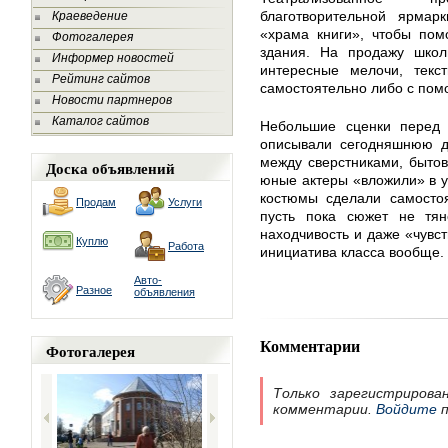
благотворительной ярмар
Краеведение
«храма книги», чтобы пом
Фотогалерея
здания. На продажу школ
Информер новостей
интересные мелочи, текс
Рейтинг сайтов
самостоятельно либо с пом
Новости партнеров
Каталог сайтов
Небольшие сценки перед
описывали сегодняшнюю де
между сверстниками, быто
Доска объявлений
юные актеры «вложили» в ус
костюмы сделали самостоя
Продам
Услуги
пусть пока сюжет не тяне
находчивость и даже «чувст
Куплю
Работа
инициатива класса вообще.
Авто-
Разное
объявления
Комментарии
Фотогалерея
Только зарегистрирова
комментарии.
Войдите
п