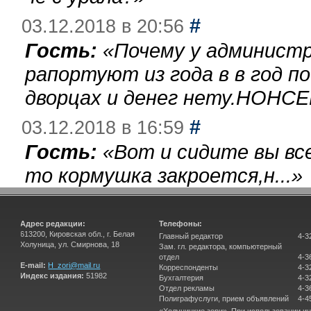
#
03.12.2018 в 20:56
Гость:
«
Почему у администр
рапортуют из года в в год п
дворцах и денег нету.НОНСЕ
#
03.12.2018 в 16:59
Гость:
«
Вот и сидите вы вс
то кормушка закроется,н...
»
Адрес редакции:
Телефоны:
613200, Кировская обл., г. Белая
Главный редактор
4-3
Холуница, ул. Смирнова, 18
Зам. гл. редактора, компьютерный
отдел
4-3
E-mail:
H_zori@mail.ru
Корреспонденты
4-3
Индекс издания:
51982
Бухгалтерия
4-3
Отдел рекламы
4-3
Полиграфуслуги, прием объявлений
4-4