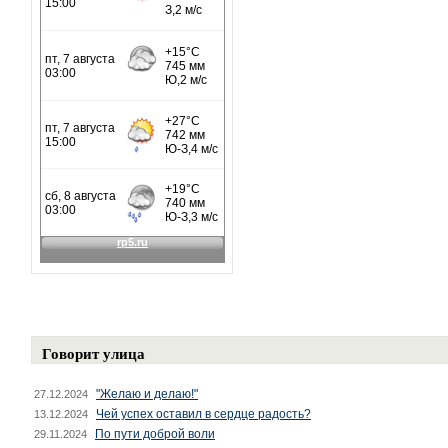
Говорит улица
"Желаю и делаю!"
27.12.2024
Чей успех оставил в сердце радость?
13.12.2024
По пути доброй воли
29.11.2024