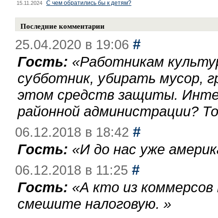
С чем обратились бы к детям?
15.11.2024
Последние комментарии
#
25.04.2020 в 19:06
Гость:
«
Работникам культу
субботник, убирать мусор, г
этом средств защиты. Инте
районной администрации? То
#
06.12.2018 в 18:42
Гость:
«
И до нас уже америк
#
06.12.2018 в 11:25
Гость:
«
А кто из коммерсов
смешите налоговую.
»