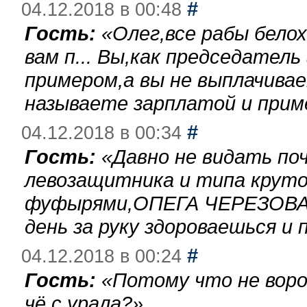
#
04.12.2018 в 00:48
Гость:
«
Олег,все рабы бело
вам п... Вы,как председател
примером,а вы не выплачива
называете зарплатой и при
#
04.12.2018 в 00:34
Гость:
«
Давно не видать по
левозащитника и типа круто
фуфырями,ОПЕГА ЧЕРЕЗОВА-
день за руку здороваешься и п
#
04.12.2018 в 00:24
Гость:
«
Потому что не воро
чё с урала?
»