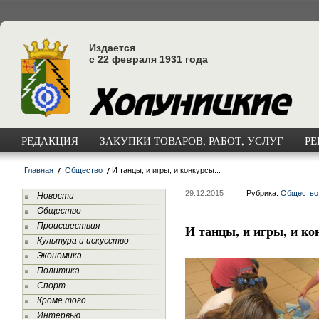
Издается
с 22 февраля 1931 года
РЕДАКЦИЯ
ЗАКУПКИ ТОВАРОВ, РАБОТ, УСЛУГ
РЕ
Главная
Общество
И танцы, и игры, и конкурсы...
29.12.2015
Рубрика:
Общество
Новости
Общество
Происшествия
И танцы, и игры, и ко
Культура и искусство
Экономика
Политика
Спорт
Кроме того
Интервью