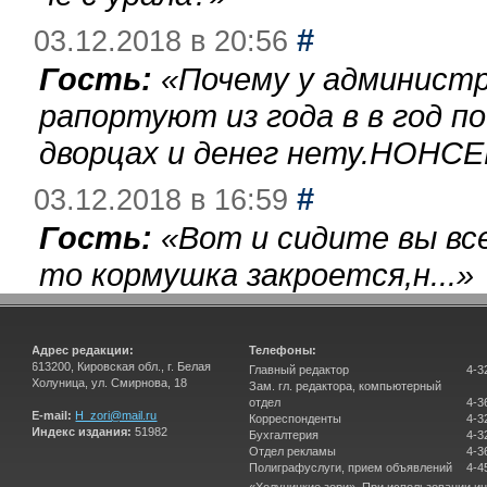
#
03.12.2018 в 20:56
Гость:
«
Почему у администр
рапортуют из года в в год п
дворцах и денег нету.НОНСЕ
#
03.12.2018 в 16:59
Гость:
«
Вот и сидите вы вс
то кормушка закроется,н...
»
Адрес редакции:
Телефоны:
613200, Кировская обл., г. Белая
Главный редактор
4-3
Холуница, ул. Смирнова, 18
Зам. гл. редактора, компьютерный
отдел
4-3
E-mail:
H_zori@mail.ru
Корреспонденты
4-3
Индекс издания:
51982
Бухгалтерия
4-3
Отдел рекламы
4-3
Полиграфуслуги, прием объявлений
4-4