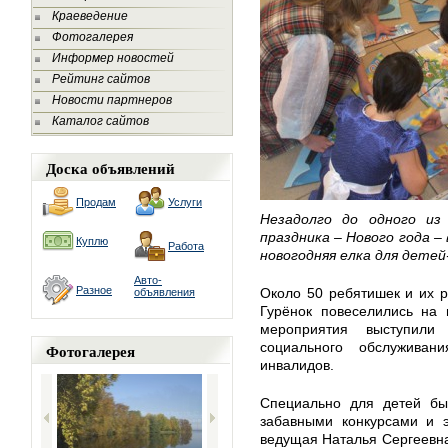
Краеведение
Фотогалерея
Информер новостей
Рейтинг сайтов
Новости партнеров
Каталог сайтов
Доска объявлений
Продам
Услуги
Незадолго до одного и
праздника – Нового года –
Куплю
Работа
новогодняя елка для детей
Авто-
Разное
Около 50 ребятишек и их 
объявления
Гурёнок повеселились на 
мероприятия выступили
социального обслужива
Фотогалерея
инвалидов.
Специально для детей бы
забавными конкурсами и э
ведущая Наталья Сергеевна 