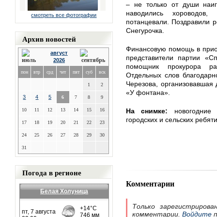
– не только от души наиг
наводились хороводов
смотреть все фотографии
потанцевали. Поздравили р
Снегурочка.
Архив новостей
Финансовую помощь в прио
август
представители партии «С
2026
помощник прокурора ра
пон
втр
срд
чет
пят
суб
вск
Отдельных слов благодарн
Черезова, организовавшая 
1
2
«У фонтана».
3
4
5
6
7
8
9
10
11
12
13
14
15
16
На снимке:
новогодние 
городских и сельских ребят
17
18
19
20
21
22
23
24
25
26
27
28
29
30
31
Погода в регионе
Комментарии
Белая Холуница
Только зарегистрирова
комментарии.
Войдите
п