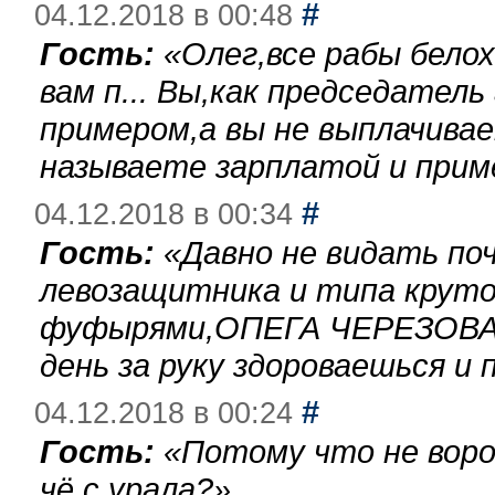
#
04.12.2018 в 00:48
Гость:
«
Олег,все рабы бело
вам п... Вы,как председател
примером,а вы не выплачива
называете зарплатой и при
#
04.12.2018 в 00:34
Гость:
«
Давно не видать по
левозащитника и типа круто
фуфырями,ОПЕГА ЧЕРЕЗОВА-
день за руку здороваешься и п
#
04.12.2018 в 00:24
Гость:
«
Потому что не воро
чё с урала?
»