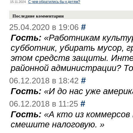
С чем обратились бы к детям?
15.11.2024
Последние комментарии
#
25.04.2020 в 19:06
Гость:
«
Работникам культу
субботник, убирать мусор, г
этом средств защиты. Инте
районной администрации? То
#
06.12.2018 в 18:42
Гость:
«
И до нас уже америк
#
06.12.2018 в 11:25
Гость:
«
А кто из коммерсов
смешите налоговую.
»