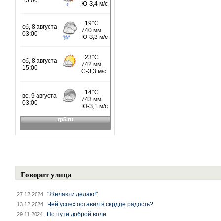
Говорит улица
"Желаю и делаю!"
27.12.2024
Чей успех оставил в сердце радость?
13.12.2024
По пути доброй воли
29.11.2024