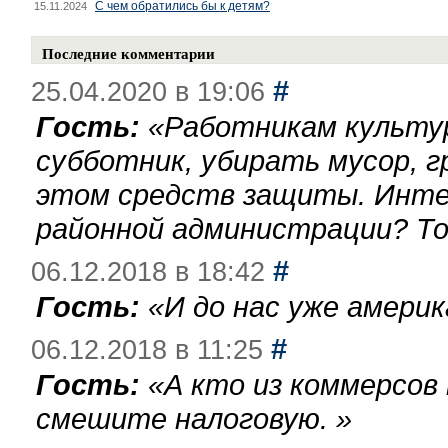
С чем обратились бы к детям?
15.11.2024
Последние комментарии
#
25.04.2020 в 19:06
Гость:
«
Работникам культу
субботник, убирать мусор, г
этом средств защиты. Инте
районной администрации? То
#
06.12.2018 в 18:42
Гость:
«
И до нас уже америк
#
06.12.2018 в 11:25
Гость:
«
А кто из коммерсов
смешите налоговую.
»