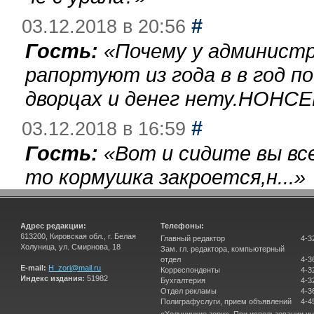
#
03.12.2018 в 20:56
Гость:
«
Почему у администр
рапортуют из года в в год п
дворцах и денег нету.НОНСЕ
#
03.12.2018 в 16:59
Гость:
«
Вот и сидите вы вс
то кормушка закроется,н...
»
Адрес редакции:
Телефоны:
613200, Кировская обл., г. Белая
Главный редактор
4-3
Холуница, ул. Смирнова, 18
Зам. гл. редактора, компьютерный
отдел
4-3
E-mail:
H_zori@mail.ru
Корреспонденты
4-3
Индекс издания:
51982
Бухгалтерия
4-3
Отдел рекламы
4-3
Полиграфуслуги, прием объявлений
4-4