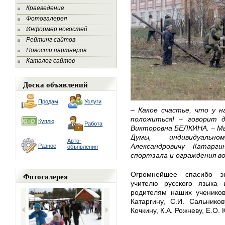
Краеведение
Фотогалерея
Информер новостей
Рейтинг сайтов
Новости партнеров
Каталог сайтов
Доска объявлений
Продам
Услуги
– Какое счастье, что у н
положиться! – говорит
Куплю
Работа
Викторовна БЕЛКИНА. – Мы
Думы, индивидуальн
Авто-
Александровичу Катарг
Разное
объявления
спортзала и ограждения в
Огромнейшее спасибо э
Фотогалерея
учителю русского языка 
родителям наших учеников
Катаргину, С.И. Сальников
Кочкину, К.А. Рожневу, Е.О. 