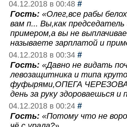
#
04.12.2018 в 00:48
Гость:
«
Олег,все рабы бело
вам п... Вы,как председател
примером,а вы не выплачива
называете зарплатой и при
#
04.12.2018 в 00:34
Гость:
«
Давно не видать по
левозащитника и типа круто
фуфырями,ОПЕГА ЧЕРЕЗОВА-
день за руку здороваешься и п
#
04.12.2018 в 00:24
Гость:
«
Потому что не воро
чё с урала?
»