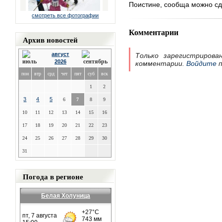
Поистине, сообща можно сд
смотреть все фотографии
Комментарии
Архив новостей
август
Только зарегистрирова
2026
комментарии.
Войдите
п
пон
втр
срд
чет
пят
суб
вск
1
2
3
4
5
6
7
8
9
10
11
12
13
14
15
16
17
18
19
20
21
22
23
24
25
26
27
28
29
30
31
Погода в регионе
Белая Холуница