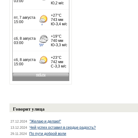
Говорит улица
"Желаю и делаю!"
27.12.2024
Чей успех оставил в сердце радость?
13.12.2024
По пути доброй воли
29.11.2024