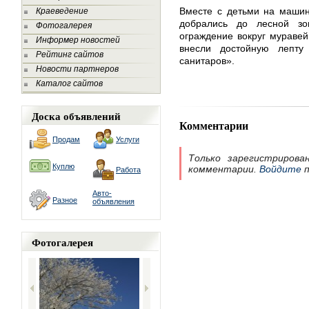
Вместе с детьми на маши
Краеведение
добрались до лесной з
Фотогалерея
ограждение вокруг муравей
Информер новостей
внесли достойную лепт
Рейтинг сайтов
санитаров».
Новости партнеров
Каталог сайтов
Доска объявлений
Комментарии
Продам
Услуги
Только зарегистрирова
Куплю
комментарии.
Войдите
п
Работа
Авто-
Разное
объявления
Фотогалерея