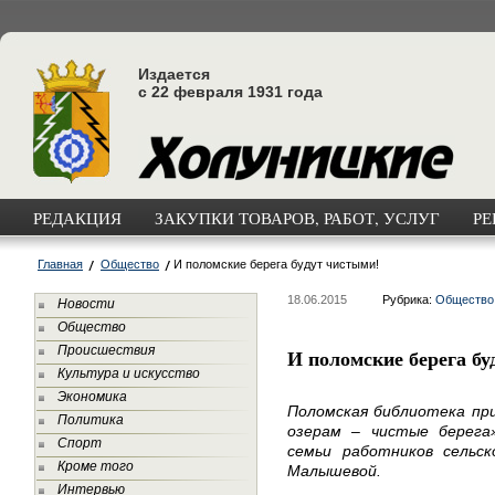
Издается
с 22 февраля 1931 года
РЕДАКЦИЯ
ЗАКУПКИ ТОВАРОВ, РАБОТ, УСЛУГ
РЕ
Главная
Общество
И поломские берега будут чистыми!
18.06.2015
Рубрика:
Общество
Новости
Общество
Происшествия
И поломские берега бу
Культура и искусство
Экономика
Поломская библиотека при
Политика
озерам – чистые берега»
Спорт
семьи работников сельск
Кроме того
Малышевой.
Интервью