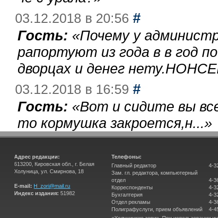
#
03.12.2018 в 20:56
Гость:
«
Почему у администр
рапортуют из года в в год п
дворцах и денег нету.НОНСЕ
#
03.12.2018 в 16:59
Гость:
«
Вот и сидите вы вс
то кормушка закроется,н...
»
Адрес редакции:
Телефоны:
613200, Кировская обл., г. Белая
Главный редактор
4-3
Холуница, ул. Смирнова, 18
Зам. гл. редактора, компьютерный
отдел
4-3
E-mail:
H_zori@mail.ru
Корреспонденты
4-3
Индекс издания:
51982
Бухгалтерия
4-3
Отдел рекламы
4-3
Полиграфуслуги, прием объявлений
4-4