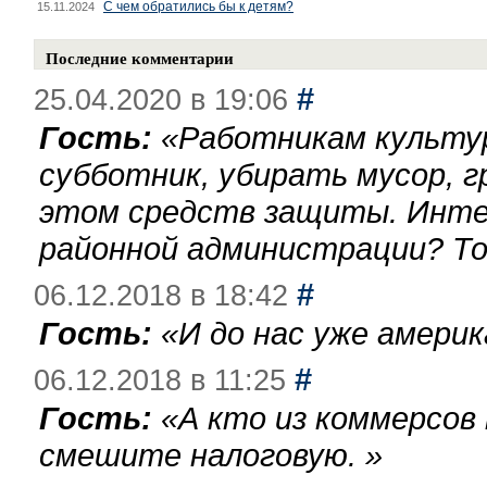
С чем обратились бы к детям?
15.11.2024
Последние комментарии
#
25.04.2020 в 19:06
Гость:
«
Работникам культу
субботник, убирать мусор, г
этом средств защиты. Инте
районной администрации? То
#
06.12.2018 в 18:42
Гость:
«
И до нас уже америк
#
06.12.2018 в 11:25
Гость:
«
А кто из коммерсов
смешите налоговую.
»