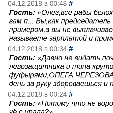
#
04.12.2018 в 00:48
Гость:
«
Олег,все рабы бело
вам п... Вы,как председател
примером,а вы не выплачива
называете зарплатой и при
#
04.12.2018 в 00:34
Гость:
«
Давно не видать по
левозащитника и типа круто
фуфырями,ОПЕГА ЧЕРЕЗОВА-
день за руку здороваешься и п
#
04.12.2018 в 00:24
Гость:
«
Потому что не воро
чё с урала?
»