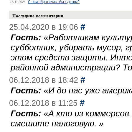
С чем обратились бы к детям?
15.11.2024
Последние комментарии
#
25.04.2020 в 19:06
Гость:
«
Работникам культу
субботник, убирать мусор, г
этом средств защиты. Инте
районной администрации? То
#
06.12.2018 в 18:42
Гость:
«
И до нас уже америк
#
06.12.2018 в 11:25
Гость:
«
А кто из коммерсов
смешите налоговую.
»