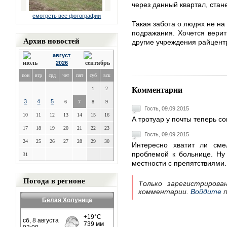
через данный квартал, стан
смотреть все фотографии
Такая забота о людях не на
подражания. Хочется верит
Архив новостей
другие учреждения райцент
август
2026
пон
втр
срд
чет
пят
суб
вск
Комментарии
1
2
3
4
5
6
7
8
9
Гость, 09.09.2015
10
11
12
13
14
15
16
А тротуар у почты теперь с
17
18
19
20
21
22
23
Гость, 09.09.2015
24
25
26
27
28
29
30
Интересно хватит ли сме
проблемой к больнице. Ну
31
местности с препятствиями.
Погода в регионе
Только зарегистрирова
комментарии.
Войдите
п
Белая Холуница