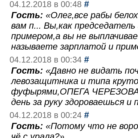
#
04.12.2018 в 00:48
Гость:
«
Олег,все рабы бело
вам п... Вы,как председател
примером,а вы не выплачива
называете зарплатой и при
#
04.12.2018 в 00:34
Гость:
«
Давно не видать по
левозащитника и типа круто
фуфырями,ОПЕГА ЧЕРЕЗОВА-
день за руку здороваешься и п
#
04.12.2018 в 00:24
Гость:
«
Потому что не воро
чё с урала?
»