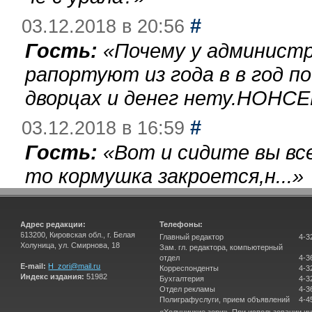
#
03.12.2018 в 20:56
Гость:
«
Почему у администр
рапортуют из года в в год п
дворцах и денег нету.НОНСЕ
#
03.12.2018 в 16:59
Гость:
«
Вот и сидите вы вс
то кормушка закроется,н...
»
Адрес редакции:
Телефоны:
613200, Кировская обл., г. Белая
Главный редактор
4-3
Холуница, ул. Смирнова, 18
Зам. гл. редактора, компьютерный
отдел
4-3
E-mail:
H_zori@mail.ru
Корреспонденты
4-3
Индекс издания:
51982
Бухгалтерия
4-3
Отдел рекламы
4-3
Полиграфуслуги, прием объявлений
4-4