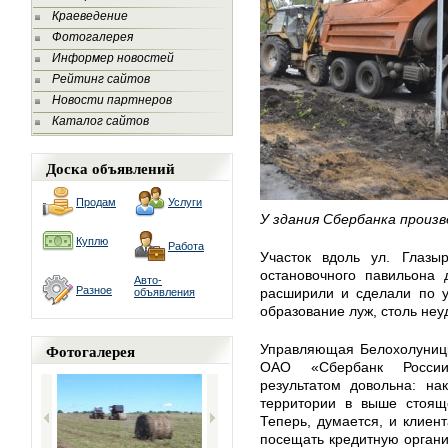
Краеведение
Фотогалерея
Информер новостей
Рейтинг сайтов
Новости партнеров
Каталог сайтов
Доска объявлений
Продам
Услуги
У здания Сбербанка произ
Куплю
Работа
Участок вдоль ул. Глазы
остановочного павильона 
Авто-
Разное
расширили и сделали по у
объявления
образование луж, столь не
Фотогалерея
Управляющая Белохолуниц
ОАО «Сбербанк Росси
результатом довольна: на
территории в выше стоящ
Теперь, думается, и клиен
посещать кредитную органи