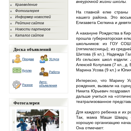
внеурочной жизни школы.
Краеведение
Фотогалерея
На главной елке страны 
Информер новостей
нашего района. Это восьм
Елизавета Сюткина и девят
Рейтинг сайтов
Новости партнеров
А накануне Рождества в Ки
Каталог сайтов
прошла губернаторская елк
школьников: из ГОУ СО
Доска объявлений
(пятиклассницы); из средне
Шитова (6 кл.), Надежда Гал
Из сельских школ ездили: 
Продам
Услуги
Алексей Колупаев (7 кл., д. 
Марина Усова (9 кл.) и Юлия
Куплю
Работа
Интересно, что Марину Ус
Авто-
Разное
рождения, вызвали на сцену
объявления
Никита Юрьевич поздравил 
дальше учиться на «отличн
театрализованное представл
Фотогалерея
Для каждого ребенка и их р
Так, мама Маши Шварц –
хорошую организацию началь
Она отмечает: