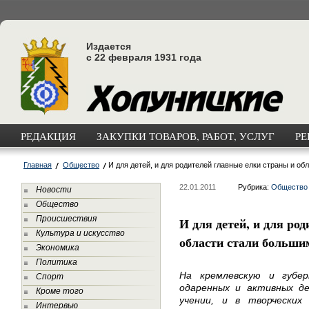
Издается
с 22 февраля 1931 года
РЕДАКЦИЯ
ЗАКУПКИ ТОВАРОВ, РАБОТ, УСЛУГ
РЕ
Главная
Общество
И для детей, и для родителей главные елки страны и о
22.01.2011
Рубрика:
Общество
Новости
Общество
Происшествия
И для детей, и для ро
Культура и искусство
области стали больши
Экономика
Политика
На кремлевскую и губе
Спорт
одаренных и активных д
Кроме того
учении, и в творческих
Интервью