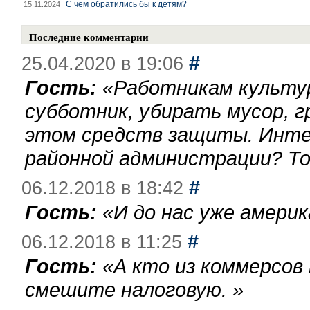
С чем обратились бы к детям?
15.11.2024
Последние комментарии
#
25.04.2020 в 19:06
Гость:
«
Работникам культу
субботник, убирать мусор, г
этом средств защиты. Инте
районной администрации? То
#
06.12.2018 в 18:42
Гость:
«
И до нас уже америк
#
06.12.2018 в 11:25
Гость:
«
А кто из коммерсов
смешите налоговую.
»