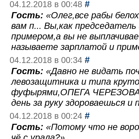
#
04.12.2018 в 00:48
Гость:
«
Олег,все рабы бело
вам п... Вы,как председател
примером,а вы не выплачива
называете зарплатой и при
#
04.12.2018 в 00:34
Гость:
«
Давно не видать по
левозащитника и типа круто
фуфырями,ОПЕГА ЧЕРЕЗОВА-
день за руку здороваешься и п
#
04.12.2018 в 00:24
Гость:
«
Потому что не воро
чё с урала?
»