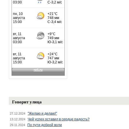
Говорит улица
"Желаю и делаю!"
27.12.2024
Чей успех оставил в сердце радость?
13.12.2024
По пути доброй воли
29.11.2024