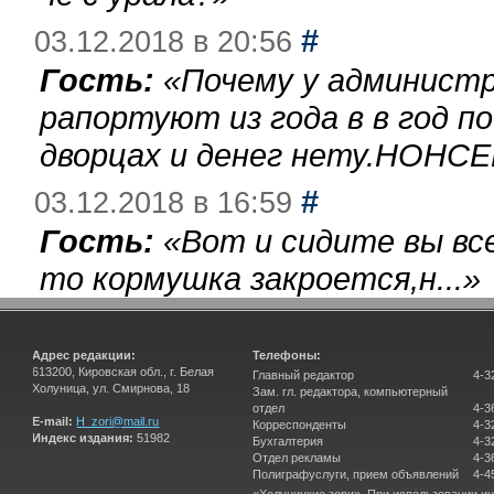
#
03.12.2018 в 20:56
Гость:
«
Почему у администр
рапортуют из года в в год п
дворцах и денег нету.НОНСЕ
#
03.12.2018 в 16:59
Гость:
«
Вот и сидите вы вс
то кормушка закроется,н...
»
Адрес редакции:
Телефоны:
613200, Кировская обл., г. Белая
Главный редактор
4-3
Холуница, ул. Смирнова, 18
Зам. гл. редактора, компьютерный
отдел
4-3
E-mail:
H_zori@mail.ru
Корреспонденты
4-3
Индекс издания:
51982
Бухгалтерия
4-3
Отдел рекламы
4-3
Полиграфуслуги, прием объявлений
4-4