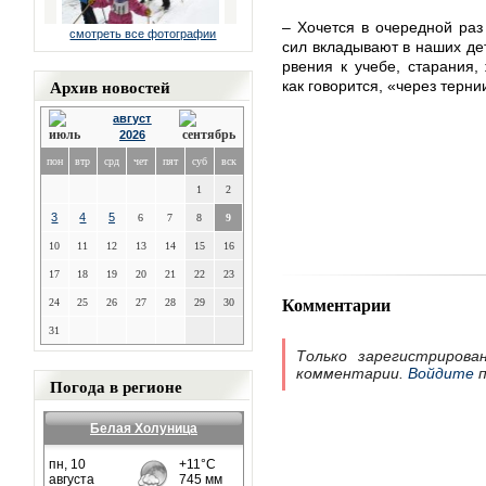
– Хочется в очередной раз 
смотреть все фотографии
сил вкладывают в наших де
рвения к учебе, старания,
Архив новостей
как говорится, «через терни
август
2026
пон
втр
срд
чет
пят
суб
вск
1
2
3
4
5
6
7
8
9
10
11
12
13
14
15
16
17
18
19
20
21
22
23
Комментарии
24
25
26
27
28
29
30
31
Только зарегистрирова
комментарии.
Войдите
п
Погода в регионе
Белая Холуница