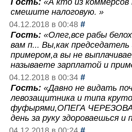
Гость:
«
А кто из коммерсов
смешите налоговую.
»
#
04.12.2018 в 00:48
Гость:
«
Олег,все рабы бело
вам п... Вы,как председател
примером,а вы не выплачива
называете зарплатой и при
#
04.12.2018 в 00:34
Гость:
«
Давно не видать по
левозащитника и типа круто
фуфырями,ОПЕГА ЧЕРЕЗОВА-
день за руку здороваешься и п
#
04.12.2018 в 00:24