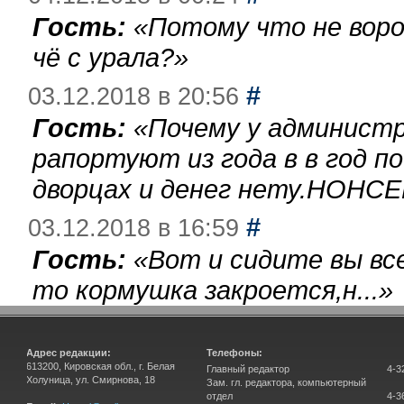
Гость:
«
Потому что не воро
чё с урала?
»
#
03.12.2018 в 20:56
Гость:
«
Почему у администр
рапортуют из года в в год п
дворцах и денег нету.НОНСЕ
#
03.12.2018 в 16:59
Гость:
«
Вот и сидите вы вс
то кормушка закроется,н...
»
Адрес редакции:
Телефоны:
613200, Кировская обл., г. Белая
Главный редактор
4-3
Холуница, ул. Смирнова, 18
Зам. гл. редактора, компьютерный
отдел
4-3