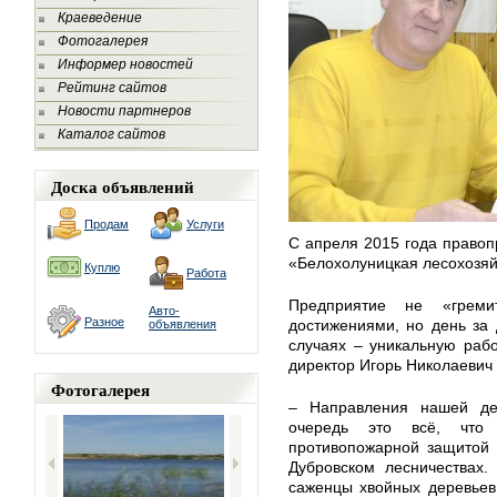
Краеведение
Фотогалерея
Информер новостей
Рейтинг сайтов
Новости партнеров
Каталог сайтов
Доска объявлений
Продам
Услуги
С апреля 2015 года право
«Белохолуницкая лесохозяй
Куплю
Работа
Предприятие не «греми
Авто-
Разное
достижениями, но день за
объявления
случаях – уникальную раб
директор Игорь Николаевич
Фотогалерея
– Направления нашей де
очередь это всё, что 
противопожарной защитой 
Дубровском лесничествах.
саженцы хвойных деревьев,