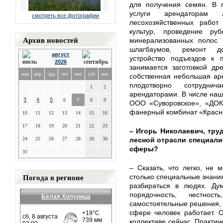
для получения семян. В 
услуги арендаторам
смотреть все фотографии
лесохозяйственных работ
культур, проведение ру
Архив новостей
минерализованных полос 
шлагбаумов, ремонт до
август
устройство подъездов к
2026
занимается заготовкой др
пон
втр
срд
чет
пят
суб
вск
собственная небольшая ар
плодотворно сотрудн
1
2
арендаторами. В числе наш
3
4
5
6
7
8
9
ООО «Суворовское», «ДОК»
фанерный комбинат «Красны
10
11
12
13
14
15
16
17
18
19
20
21
22
23
– Игорь Николаевич, тру
24
25
26
27
28
29
30
лесной отрасли специали
сферы?
31
– Сказать, что легко, не 
Погода в регионе
столько специальные знания
разбираться в людях. Дум
порядочность, честнос
Белая Холуница
самостоятельные решения, п
сфере человек работает. О
коллективе сейчас. Практи