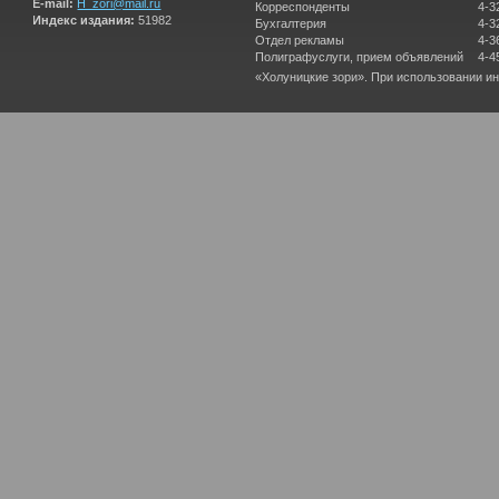
E-mail:
H_zori@mail.ru
Корреспонденты
4-3
Индекс издания:
51982
Бухгалтерия
4-3
Отдел рекламы
4-3
Полиграфуслуги, прием объявлений
4-4
«Холуницкие зори». При использовании и