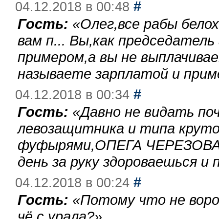
#
04.12.2018 в 00:48
Гость:
«
Олег,все рабы бело
вам п... Вы,как председател
примером,а вы не выплачива
называете зарплатой и при
#
04.12.2018 в 00:34
Гость:
«
Давно не видать по
левозащитника и типа круто
фуфырями,ОПЕГА ЧЕРЕЗОВА-
день за руку здороваешься и п
#
04.12.2018 в 00:24
Гость:
«
Потому что не воро
чё с урала?
»