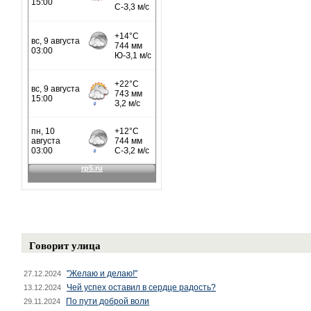
Говорит улица
"Желаю и делаю!"
27.12.2024
Чей успех оставил в сердце радость?
13.12.2024
По пути доброй воли
29.11.2024