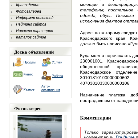
моющие и дезинфицирую
Краеведение
телефоны; постельное б
Фотогалерея
одежда, обувь. Посылк
Информер новостей
исключения фактов отправ
Рейтинг сайтов
Новости партнеров
Адрес, по которому следуе
Каталог сайтов
Краснодарского края, Кр
должно быть написано «Гу
Доска объявлений
Куда можно перечислить д
230901001, Краснодарско
Продам
Услуги
общественной организа
Краснодарское отделен
Куплю
Работа
3010181010000000
40703810330000000106.
Авто-
Разное
объявления
Назначение платежа: доб
пострадавшим от наводнений
Фотогалерея
Комментарии
Только зарегистрирова
комментарии.
Войдите
п