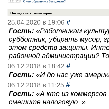
С чем обратились бы к детям?
15.11.2024
Последние комментарии
#
25.04.2020 в 19:06
Гость:
«
Работникам культу
субботник, убирать мусор, г
этом средств защиты. Инте
районной администрации? То
#
06.12.2018 в 18:42
Гость:
«
И до нас уже америк
#
06.12.2018 в 11:25
Гость:
«
А кто из коммерсов
смешите налоговую.
»