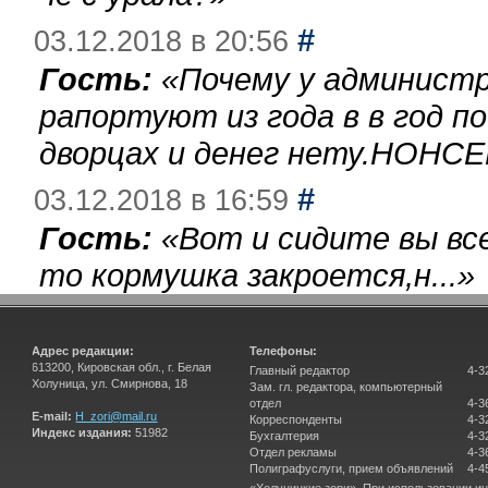
#
03.12.2018 в 20:56
Гость:
«
Почему у администр
рапортуют из года в в год п
дворцах и денег нету.НОНСЕ
#
03.12.2018 в 16:59
Гость:
«
Вот и сидите вы вс
то кормушка закроется,н...
»
Адрес редакции:
Телефоны:
613200, Кировская обл., г. Белая
Главный редактор
4-3
Холуница, ул. Смирнова, 18
Зам. гл. редактора, компьютерный
отдел
4-3
E-mail:
H_zori@mail.ru
Корреспонденты
4-3
Индекс издания:
51982
Бухгалтерия
4-3
Отдел рекламы
4-3
Полиграфуслуги, прием объявлений
4-4