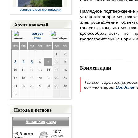
смотреть все фотографии
Наглядное подтверждение 
установка опор и монтаж к
электроснабжение объект
Архив новостей
говорит о том, что монтаж
целесообразности, но 
август
2026
градостроительные нормы и
пон
втр
срд
чет
пят
суб
вск
1
2
3
4
5
6
7
8
9
Комментарии
10
11
12
13
14
15
16
17
18
19
20
21
22
23
Только зарегистрирова
24
25
26
27
28
29
30
комментарии.
Войдите
п
31
Погода в регионе
Белая Холуница