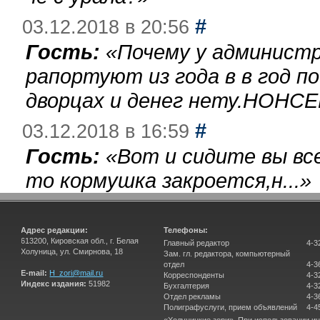
#
03.12.2018 в 20:56
Гость:
«
Почему у администр
рапортуют из года в в год п
дворцах и денег нету.НОНСЕ
#
03.12.2018 в 16:59
Гость:
«
Вот и сидите вы вс
то кормушка закроется,н...
»
Адрес редакции:
Телефоны:
613200, Кировская обл., г. Белая
Главный редактор
4-3
Холуница, ул. Смирнова, 18
Зам. гл. редактора, компьютерный
отдел
4-3
E-mail:
H_zori@mail.ru
Корреспонденты
4-3
Индекс издания:
51982
Бухгалтерия
4-3
Отдел рекламы
4-3
Полиграфуслуги, прием объявлений
4-4