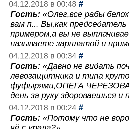
#
04.12.2018 в 00:48
Гость:
«
Олег,все рабы бело
вам п... Вы,как председател
примером,а вы не выплачива
называете зарплатой и при
#
04.12.2018 в 00:34
Гость:
«
Давно не видать по
левозащитника и типа круто
фуфырями,ОПЕГА ЧЕРЕЗОВА-
день за руку здороваешься и п
#
04.12.2018 в 00:24
Гость:
«
Потому что не воро
чё с урала?
»