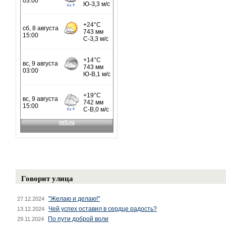
Говорит улица
"Желаю и делаю!"
27.12.2024
Чей успех оставил в сердце радость?
13.12.2024
По пути доброй воли
29.11.2024