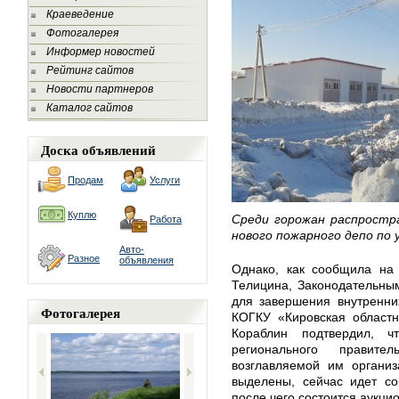
Краеведение
Фотогалерея
Информер новостей
Рейтинг сайтов
Новости партнеров
Каталог сайтов
Доска объявлений
Продам
Услуги
Куплю
Среди горожан распростр
Работа
нового пожарного депо по 
Авто-
Разное
объявления
Однако, как сообщила на 
Телицина, Законодательны
для завершения внутренни
Фотогалерея
КОГКУ «Кировская областн
Кораблин подтвердил, ч
регионального правите
возглавляемой им организ
выделены, сейчас идет со
после чего состоится аукци