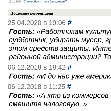
С чем обратились бы к детям?
15.11.2024
Последние комментарии
#
25.04.2020 в 19:06
Гость:
«
Работникам культу
субботник, убирать мусор, г
этом средств защиты. Инте
районной администрации? То
#
06.12.2018 в 18:42
Гость:
«
И до нас уже америк
#
06.12.2018 в 11:25
Гость:
«
А кто из коммерсов
смешите налоговую.
»