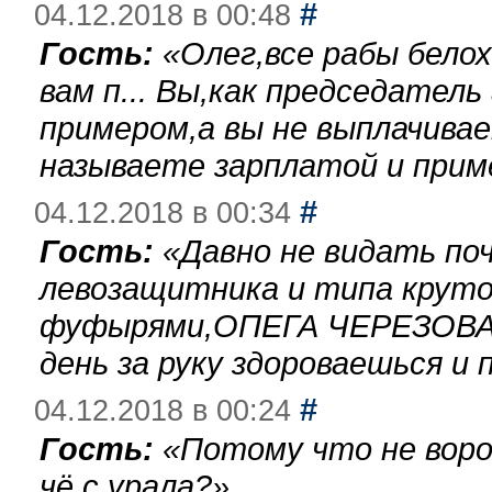
#
04.12.2018 в 00:48
Гость:
«
Олег,все рабы бело
вам п... Вы,как председател
примером,а вы не выплачива
называете зарплатой и при
#
04.12.2018 в 00:34
Гость:
«
Давно не видать по
левозащитника и типа круто
фуфырями,ОПЕГА ЧЕРЕЗОВА-
день за руку здороваешься и п
#
04.12.2018 в 00:24
Гость:
«
Потому что не воро
чё с урала?
»