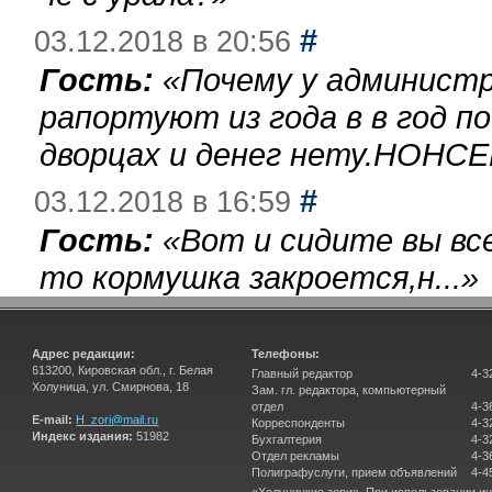
#
03.12.2018 в 20:56
Гость:
«
Почему у администр
рапортуют из года в в год п
дворцах и денег нету.НОНСЕ
#
03.12.2018 в 16:59
Гость:
«
Вот и сидите вы вс
то кормушка закроется,н...
»
Адрес редакции:
Телефоны:
613200, Кировская обл., г. Белая
Главный редактор
4-3
Холуница, ул. Смирнова, 18
Зам. гл. редактора, компьютерный
отдел
4-3
E-mail:
H_zori@mail.ru
Корреспонденты
4-3
Индекс издания:
51982
Бухгалтерия
4-3
Отдел рекламы
4-3
Полиграфуслуги, прием объявлений
4-4