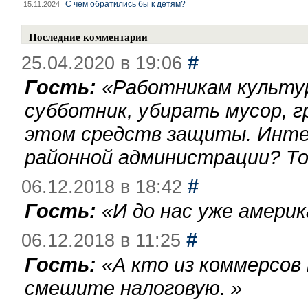
С чем обратились бы к детям?
15.11.2024
Последние комментарии
#
25.04.2020 в 19:06
Гость:
«
Работникам культу
субботник, убирать мусор, г
этом средств защиты. Инте
районной администрации? То
#
06.12.2018 в 18:42
Гость:
«
И до нас уже америк
#
06.12.2018 в 11:25
Гость:
«
А кто из коммерсов
смешите налоговую.
»