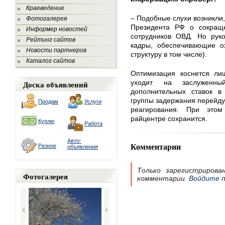
Краеведение
– Подобные слухи возникли,
Фотогалерея
Президента РФ о сокращ
Информер новостей
сотрудников ОВД. Но рук
Рейтинг сайтов
кадры, обеспечивающие о
Новости партнеров
структуру в том числе).
Каталог сайтов
Оптимизация коснется лиш
уходит на заслуженн
Доска объявлений
дополнительных ставок в
группы задержания перейдут
Продам
Услуги
реагирования. При это
райцентре сохранится.
Куплю
Работа
Авто-
Комментарии
Разное
объявления
Только зарегистрирова
Фотогалерея
комментарии.
Войдите
п