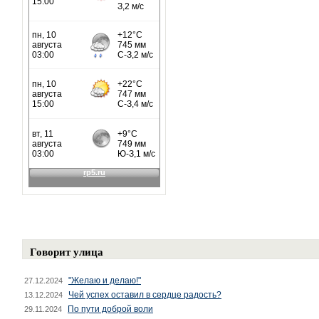
Говорит улица
"Желаю и делаю!"
27.12.2024
Чей успех оставил в сердце радость?
13.12.2024
По пути доброй воли
29.11.2024