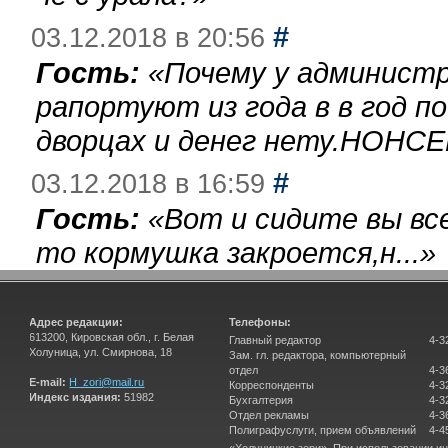
#
03.12.2018 в 20:56
Гость:
«
Почему у администр
рапортуют из года в в год п
дворцах и денег нету.НОНСЕ
#
03.12.2018 в 16:59
Гость:
«
Вот и сидите вы вс
то кормушка закроется,н...
»
Адрес редакции:
Телефоны:
613200, Кировская обл., г. Белая
Главный редактор
4-3
Холуница, ул. Смирнова, 18
Зам. гл. редактора, компьютерный
отдел
4-3
E-mail:
H_zori@mail.ru
Корреспонденты
4-3
Индекс издания:
51982
Бухгалтерия
4-3
Отдел рекламы
4-3
Полиграфуслуги, прием объявлений
4-4