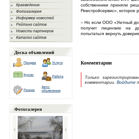
собственники приняли ре
Краеведение
Ремстройсервис», которое 
Фотогалерея
Информер новостей
– Но если ООО «Уютный до
Рейтинг сайтов
получит лицензию на д
Новости партнеров
попытаться вернуть доверие
Каталог сайтов
Доска объявлений
Комментарии
Продам
Услуги
Куплю
Работа
Только зарегистрирова
комментарии.
Войдите
п
Авто-
Разное
объявления
Фотогалерея