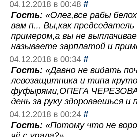
#
04.12.2018 в 00:48
Гость:
«
Олег,все рабы бело
вам п... Вы,как председател
примером,а вы не выплачива
называете зарплатой и при
#
04.12.2018 в 00:34
Гость:
«
Давно не видать по
левозащитника и типа круто
фуфырями,ОПЕГА ЧЕРЕЗОВА-
день за руку здороваешься и п
#
04.12.2018 в 00:24
Гость:
«
Потому что не воро
чё с урала?
»