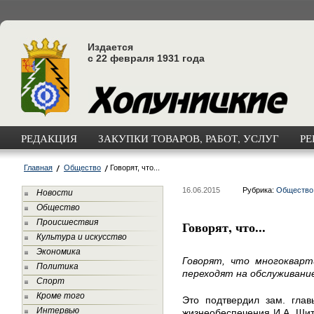
Издается
с 22 февраля 1931 года
РЕДАКЦИЯ
ЗАКУПКИ ТОВАРОВ, РАБОТ, УСЛУГ
РЕ
Главная
Общество
Говорят, что...
16.06.2015
Рубрика:
Общество
Новости
Общество
Происшествия
Говорят, что...
Культура и искусство
Экономика
Говорят, что многоквар
Политика
переходят на обслуживани
Спорт
Кроме того
Это подтвердил зам. гла
Интервью
жизнеобеспечения И.А. Шит