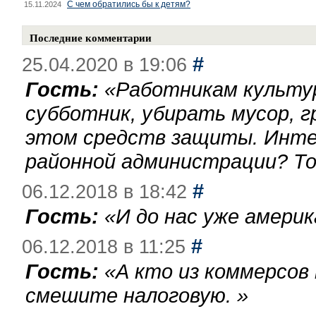
С чем обратились бы к детям?
15.11.2024
Последние комментарии
#
25.04.2020 в 19:06
Гость:
«
Работникам культу
субботник, убирать мусор, г
этом средств защиты. Инте
районной администрации? То
#
06.12.2018 в 18:42
Гость:
«
И до нас уже америк
#
06.12.2018 в 11:25
Гость:
«
А кто из коммерсов
смешите налоговую.
»