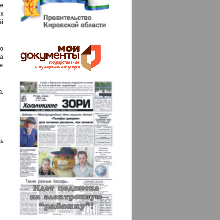
е
их
ий
о
а
я
.
ь