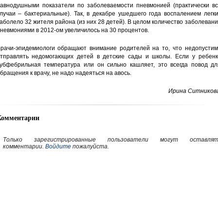
авнодушными показатели по заболеваемости пневмонией (практически вс
лучаи – бактериальные). Так, в декабре ушедшего года воспалением легк
аболело 32 жителя района (из них 28 детей). В целом количество заболеван
невмониями в 2012-ом увеличилось на 30 процентов.
рачи-эпидемиологи обращают внимание родителей на то, что недопустим
тправлять недомогающих детей в детские сады и школы. Если у ребенк
убфебрильная температура или он сильно кашляет, это всегда повод дл
бращения к врачу, не надо надеяться на авось.
Ирина Ситникова
Комментарии
Только зарегистрированные пользователи могут оставлят
комментарии.
Войдите
пожалуйста.