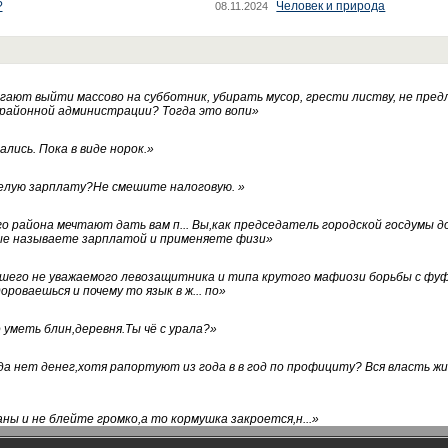
?
Человек и природа
08.11.2024
ают выйти массово на субботник, убирать мусор, грести листву, не пред
 районной администрации? Тогда это вопи
»
лись. Пока в виде норок.
»
белую зарплату?Не смешите налоговую.
»
го района мечтают дать вам п... Вы,как председатель городской госдумы 
ые называете зарплатой и применяете физи
»
нашего не уважаемого левозащитника и типа крутого мафиози борьбы с 
ороваешься и почему то язык в ж... по
»
уметь блин,деревня.Ты чё с урала?
»
а нет денег,хотя рапортуют из года в в год по профициту? Вся власть жи
ны и не блейте громко,а то кормушка закроется,н...
»