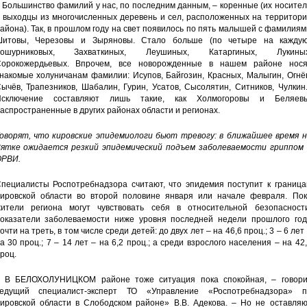
 Большинство фамилий у нас, по последним данным, – коренные (их носите
 выходцы из многочисленных деревень и сел, расположенных на территори
айона). Так, в прошлом году на свет появилось по пять малышей с фамилия
итовы, Черезовы и Зыряновы. Стало больше (по четыре на каждую
Кошурниковых, Захваткиных, Леушиных, Катаргиных, Лукиных
орокожердьевых. Впрочем, все новорожденные в нашем районе нося
накомые холуничанам фамилии: Исупов, Байгозин, Красных, Малыгин, Огнё
ычёв, Трапезников, Шабалин, Гурин, Усатов, Сысолятин, Ситников, Чулкин.
Исключение составляют лишь такие, как Холмогоровы и Беляевы
аспространенные в других районах области и регионах.
оворят, что кировские эпидемиологи бьют тревогу: в ближайшее время н
ятке ожидается резкий эпидемический подъем заболеваемости гриппом 
РВИ.
пециалисты Роспотребнадзора считают, что эпидемия поступит к граница
ировской области во второй половине января или начале февраля. Пок
ители региона могут чувствовать себя в относительной безопасности
оказатели заболеваемости ниже уровня последней недели прошлого год
очти на треть, в том числе среди детей: до двух лет – на 46,6 проц.; 3 – 6 лет
а 30 проц.; 7 – 14 лет – на 6,2 проц.; а среди взрослого населения – на 42
роц.
 В БЕЛОХОЛУНИЦКОМ районе тоже ситуация пока спокойная, – говори
едущий специалист-эксперт ТО «Управление «Роспотребнадзора» п
ировской области в Слободском районе» В.В. Адекова. – Но не оставляю