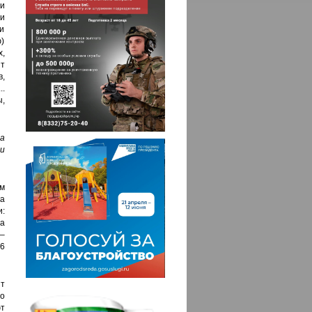
ли
и
ми
)
,
т
в,
..
,
а
и
м
а
:
а
 –
,6
т
о
т