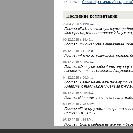
С чем обратились бы к детям
15.11.2024
Последние комментарии
#
25.04.2020 в 19:06
Гость:
«
Работникам культуры предлаг
Интересно, чья инициатива? Неужели
#
06.12.2018 в 18:42
Гость:
«
И до нас уже американцы добра
#
06.12.2018 в 11:25
Гость:
«
А кто из коммерсов платит 
#
04.12.2018 в 00:48
Гость:
«
Олег,все рабы белохолуницко
выплачиваете вовремя копейки,котор
#
04.12.2018 в 00:34
Гость:
«
Давно не видать почему то 
.Олег,ты с ними каждый день за руку зд
#
04.12.2018 в 00:24
Гость:
«
Потому что не воровать надо 
#
03.12.2018 в 20:56
Гость:
«
Почему у администрации всегд
нету.НОНСЕНС.
»
#
03.12.2018 в 16:59
Гость:
«
Вот и сидите вы все тут бара