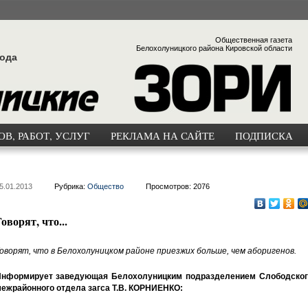
Общественная газета
Белохолуницкого района Кировской области
года
В, РАБОТ, УСЛУГ
РЕКЛАМА НА САЙТЕ
ПОДПИСКА
5.01.2013
Рубрика:
Общество
Просмотров: 2076
оворят, что...
оворят, что в Белохолуницком районе приезжих больше, чем аборигенов.
нформирует заведующая Белохолуницким подразделением Слободског
ежрайонного отдела загса Т.В. КОРНИЕНКО: