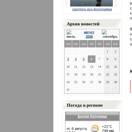
р
с
смотреть все фотографии
з
п
Архив новостей
В
август
о
2026
с
пон
втр
срд
чет
пят
суб
вск
о
1
2
3
4
5
6
7
8
9
10
11
12
13
14
15
16
17
18
19
20
21
22
23
24
25
26
27
28
29
30
31
Погода в регионе
Белая Холуница