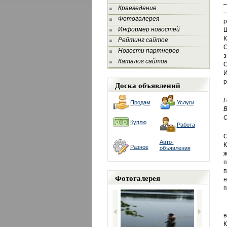
–
Краеведение
–
Фотогалерея
р
Информер новостей
Ш
Рейтинг сайтов
С
Новости партнеров
з
Каталог сайтов
С
р
Доска объявлений
Г
Продам
Услуги
В
О
Куплю
Работа
С
Авто-
К
Разное
объявления
ж
п
п
Фотогалерея
н
п
–
в
К