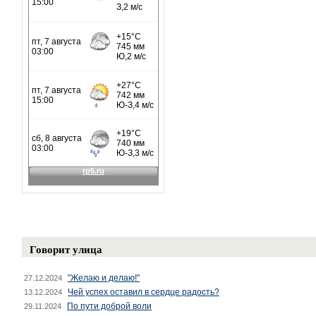
Говорит улица
"Желаю и делаю!"
27.12.2024
Чей успех оставил в сердце радость?
13.12.2024
По пути доброй воли
29.11.2024