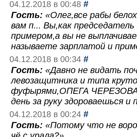
#
04.12.2018 в 00:48
Гость:
«
Олег,все рабы бело
вам п... Вы,как председател
примером,а вы не выплачива
называете зарплатой и при
#
04.12.2018 в 00:34
Гость:
«
Давно не видать по
левозащитника и типа круто
фуфырями,ОПЕГА ЧЕРЕЗОВА-
день за руку здороваешься и п
#
04.12.2018 в 00:24
Гость:
«
Потому что не воро
чё с урала?
»