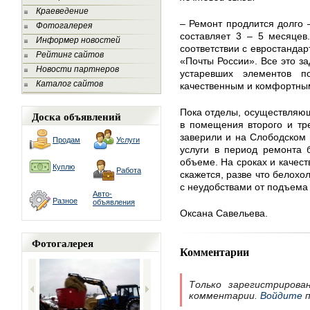
Краеведение
– Ремонт продлится долго 
Фотогалерея
составляет 3 – 5 месяцев
Информер новостей
соответствии с евростанда
Рейтинг сайтов
«Почты России». Все это з
Новости партнеров
устаревших элементов п
Каталог сайтов
качественным и комфортны
Пока отделы, осуществляющ
Доска объявлений
в помещения второго и тре
заверили и на Слободском 
Продам
Услуги
услуги в период ремонта 
объеме. На сроках и качест
Куплю
Работа
скажется, разве что белох
с неудобствами от подъема 
Авто-
Разное
объявления
Оксана Савельева.
Фотогалерея
Комментарии
Только зарегистрирова
комментарии.
Войдите
п