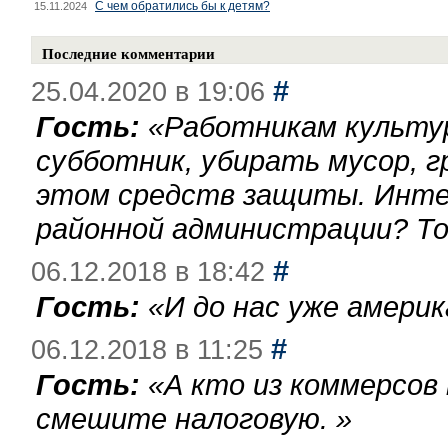
С чем обратились бы к детям?
15.11.2024
Последние комментарии
#
25.04.2020 в 19:06
Гость:
«
Работникам культу
субботник, убирать мусор, г
этом средств защиты. Инте
районной администрации? То
#
06.12.2018 в 18:42
Гость:
«
И до нас уже америк
#
06.12.2018 в 11:25
Гость:
«
А кто из коммерсов
смешите налоговую.
»