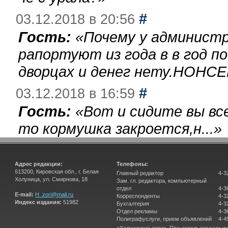
#
03.12.2018 в 20:56
Гость:
«
Почему у администр
рапортуют из года в в год п
дворцах и денег нету.НОНСЕ
#
03.12.2018 в 16:59
Гость:
«
Вот и сидите вы вс
то кормушка закроется,н...
»
Адрес редакции:
Телефоны:
613200, Кировская обл., г. Белая
Главный редактор
4-3
Холуница, ул. Смирнова, 18
Зам. гл. редактора, компьютерный
отдел
4-3
E-mail:
H_zori@mail.ru
Корреспонденты
4-3
Индекс издания:
51982
Бухгалтерия
4-3
Отдел рекламы
4-3
Полиграфуслуги, прием объявлений
4-4