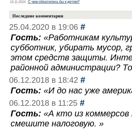
С чем обратились бы к детям?
15.11.2024
Последние комментарии
#
25.04.2020 в 19:06
Гость:
«
Работникам культу
субботник, убирать мусор, г
этом средств защиты. Инте
районной администрации? То
#
06.12.2018 в 18:42
Гость:
«
И до нас уже америк
#
06.12.2018 в 11:25
Гость:
«
А кто из коммерсов
смешите налоговую.
»