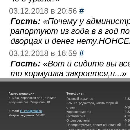
#
03.12.2018 в 20:56
Гость:
«
Почему у администр
рапортуют из года в в год п
дворцах и денег нету.НОНСЕ
#
03.12.2018 в 16:59
Гость:
«
Вот и сидите вы вс
то кормушка закроется,н...
»
Адрес редакции:
Телефоны:
613200, Кировская обл., г. Белая
Главный редактор
4-3
Холуница, ул. Смирнова, 18
Зам. гл. редактора, компьютерный
отдел
4-3
E-mail:
H_zori@mail.ru
Корреспонденты
4-3
Индекс издания:
51982
Бухгалтерия
4-3
Отдел рекламы
4-3
Полиграфуслуги, прием объявлений
4-4