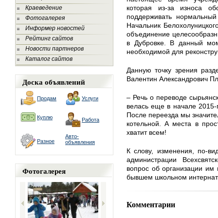
которая из-за износа о
Краеведение
поддерживать нормальный
Фотогалерея
Начальник Белохолуницког
Информер новостей
объединение целесообразн
Рейтинг сайтов
в Дубровке. В данный мом
Новости партнеров
необходимой для реконстру
Каталог сайтов
Данную точку зрения разд
Валентин Александрович Пл
Доска объявлений
– Речь о переводе сырьянс
Продам
Услуги
велась еще в начале 2015-г
После переезда мы значите
Куплю
Работа
котельной. А места в про
хватит всем!
Авто-
Разное
объявления
К слову, изменения, по-ви
администрации Всехсвятс
вопрос об организации им
Фотогалерея
бывшем школьном интернат
Комментарии