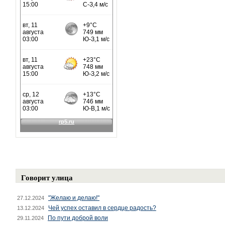
Говорит улица
"Желаю и делаю!"
27.12.2024
Чей успех оставил в сердце радость?
13.12.2024
По пути доброй воли
29.11.2024