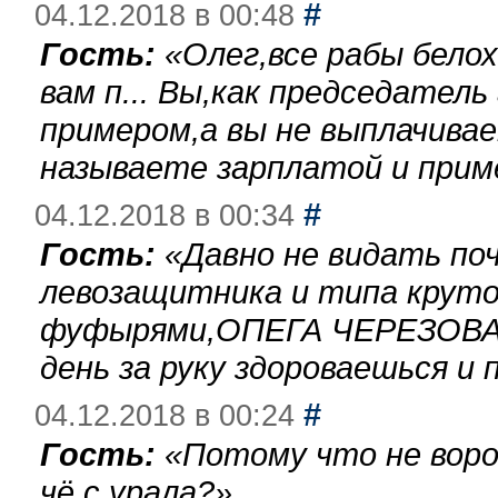
#
04.12.2018 в 00:48
Гость:
«
Олег,все рабы бело
вам п... Вы,как председател
примером,а вы не выплачива
называете зарплатой и при
#
04.12.2018 в 00:34
Гость:
«
Давно не видать по
левозащитника и типа круто
фуфырями,ОПЕГА ЧЕРЕЗОВА-
день за руку здороваешься и п
#
04.12.2018 в 00:24
Гость:
«
Потому что не воро
чё с урала?
»