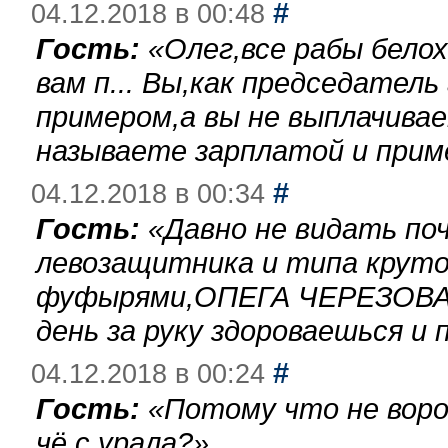
#
04.12.2018 в 00:48
Гость:
«
Олег,все рабы бело
вам п... Вы,как председател
примером,а вы не выплачива
называете зарплатой и при
#
04.12.2018 в 00:34
Гость:
«
Давно не видать по
левозащитника и типа круто
фуфырями,ОПЕГА ЧЕРЕЗОВА-
день за руку здороваешься и п
#
04.12.2018 в 00:24
Гость:
«
Потому что не воро
чё с урала?
»