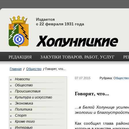
Издается
с 22 февраля 1931 года
РЕДАКЦИЯ
ЗАКУПКИ ТОВАРОВ, РАБОТ, УСЛУГ
РЕ
Главная
Общество
Говорят, что...
07.07.2015
Рубрика:
Общество
Новости
Общество
Происшествия
Говорят, что...
Культура и искусство
Экономика
…в Белой Холунице усиле
Политика
экологии и благоустройст
Спорт
Кроме того
Как сообщил глава района
Интервью
которые в качестве наказан