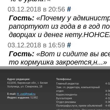
#
03.12.2018 в 20:56
Гость:
«
Почему у администр
рапортуют из года в в год п
дворцах и денег нету.НОНСЕ
#
03.12.2018 в 16:59
Гость:
«
Вот и сидите вы вс
то кормушка закроется,н...
»
Адрес редакции:
Телефоны:
613200, Кировская обл., г. Белая
Главный редактор
4-3
Холуница, ул. Смирнова, 18
Зам. гл. редактора, компьютерный
отдел
4-3
E-mail:
H_zori@mail.ru
Корреспонденты
4-3
Индекс издания:
51982
Бухгалтерия
4-3
Отдел рекламы
4-3
Полиграфуслуги, прием объявлений
4-4