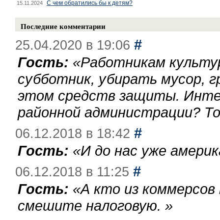
С чем обратились бы к детям?
15.11.2024
Последние комментарии
#
25.04.2020 в 19:06
Гость:
«
Работникам культу
субботник, убирать мусор, г
этом средств защиты. Инте
районной администрации? То
#
06.12.2018 в 18:42
Гость:
«
И до нас уже америк
#
06.12.2018 в 11:25
Гость:
«
А кто из коммерсов
смешите налоговую.
»