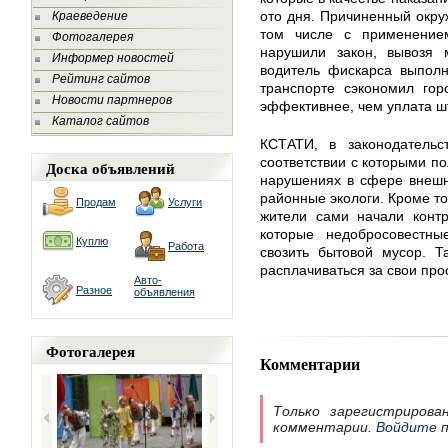
ото дня. Причиненный окр
Краеведение
том числе с применением
Фотогалерея
нарушили закон, вывозя 
Информер новостей
водитель фискарса выпол
Рейтинг сайтов
транспорте сэкономил гор
Новости партнеров
эффективнее, чем уплата 
Каталог сайтов
КСТАТИ, в законодательс
соответствии с которыми п
Доска объявлений
нарушениях в сфере внешн
районные экологи. Кроме то
Продам
Услуги
жители сами начали контр
которые недобросовестн
Куплю
Работа
свозить бытовой мусор. Т
расплачиваться за свои про
Авто-
Разное
объявления
Фотогалерея
Комментарии
Только зарегистрирова
комментарии.
Войдите
п