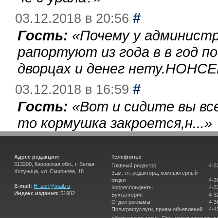
#
03.12.2018 в 20:56
Гость:
«
Почему у администр
рапортуют из года в в год п
дворцах и денег нету.НОНСЕ
#
03.12.2018 в 16:59
Гость:
«
Вот и сидите вы вс
то кормушка закроется,н...
»
Адрес редакции:
Телефоны:
613200, Кировская обл., г. Белая
Главный редактор
4-3
Холуница, ул. Смирнова, 18
Зам. гл. редактора, компьютерный
отдел
4-3
E-mail:
H_zori@mail.ru
Корреспонденты
4-3
Индекс издания:
51982
Бухгалтерия
4-3
Отдел рекламы
4-3
Полиграфуслуги, прием объявлений
4-4