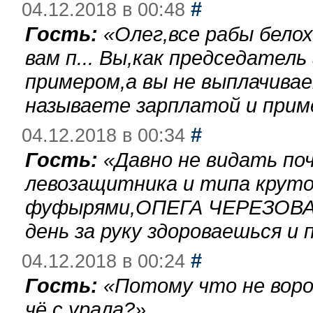
#
04.12.2018 в 00:48
Гость:
«
Олег,все рабы бело
вам п... Вы,как председател
примером,а вы не выплачива
называете зарплатой и при
#
04.12.2018 в 00:34
Гость:
«
Давно не видать по
левозащитника и типа круто
фуфырями,ОПЕГА ЧЕРЕЗОВА-
день за руку здороваешься и п
#
04.12.2018 в 00:24
Гость:
«
Потому что не воро
чё с урала?
»