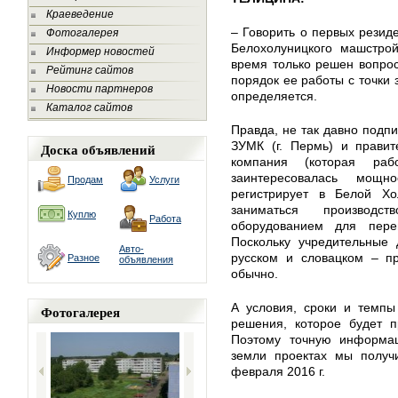
Краеведение
– Говорить о первых резид
Фотогалерея
Белохолуницкого машстро
Информер новостей
время только решен вопро
Рейтинг сайтов
порядок ее работы с точки 
Новости партнеров
определяется.
Каталог сайтов
Правда, не так давно подпи
ЗУМК (г. Пермь) и правит
Доска объявлений
компания (которая раб
заинтересовалась мощ
Продам
Услуги
регистрирует в Белой Хо
заниматься производс
Куплю
Работа
оборудованием для пере
Поскольку учредительные 
Авто-
русском и словацком – п
Разное
объявления
обычно.
А условия, сроки и темпы
Фотогалерея
решения, которое будет п
Поэтому точную информа
земли проектах мы получи
февраля 2016 г.