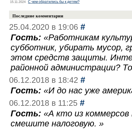
С чем обратились бы к детям?
15.11.2024
Последние комментарии
#
25.04.2020 в 19:06
Гость:
«
Работникам культу
субботник, убирать мусор, г
этом средств защиты. Инте
районной администрации? То
#
06.12.2018 в 18:42
Гость:
«
И до нас уже америк
#
06.12.2018 в 11:25
Гость:
«
А кто из коммерсов
смешите налоговую.
»