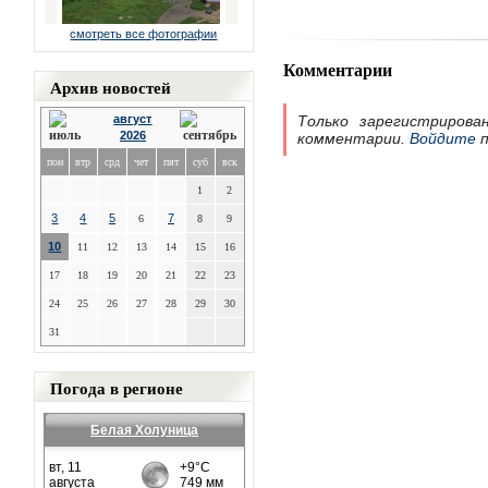
смотреть все фотографии
Комментарии
Архив новостей
август
Только зарегистрирова
2026
комментарии.
Войдите
п
пон
втр
срд
чет
пят
суб
вск
1
2
3
4
5
7
6
8
9
10
11
12
13
14
15
16
17
18
19
20
21
22
23
24
25
26
27
28
29
30
31
Погода в регионе
Белая Холуница