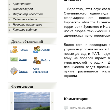
Краеведение
– Вероятно, этот слух связ
Фотогалерея
Омутнинского одноманд
Информер новостей
сформированного поста
Рейтинг сайтов
Кировской области. В Бело
Новости партнеров
территории Зуевского и Наг
Каталог сайтов
носит скорее технический 
административно-территор
Доска объявлений
Более того, в последние 
улучшить условия жизни в 
Продам
Услуги
новые детсад и ФАП, подх
тому же поселок играет 
Куплю
Работа
туристической отрасли. 
лесничество ведет промыш
Авто-
пункте развивается ма
Разное
объявления
отрасли.
Фотогалерея
Комментарии
Гость, 05.05.2016