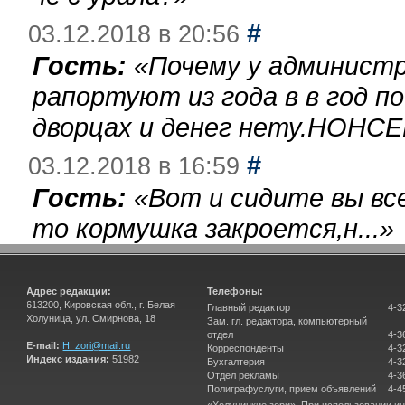
#
03.12.2018 в 20:56
Гость:
«
Почему у администр
рапортуют из года в в год п
дворцах и денег нету.НОНСЕ
#
03.12.2018 в 16:59
Гость:
«
Вот и сидите вы вс
то кормушка закроется,н...
»
Адрес редакции:
Телефоны:
613200, Кировская обл., г. Белая
Главный редактор
4-3
Холуница, ул. Смирнова, 18
Зам. гл. редактора, компьютерный
отдел
4-3
E-mail:
H_zori@mail.ru
Корреспонденты
4-3
Индекс издания:
51982
Бухгалтерия
4-3
Отдел рекламы
4-3
Полиграфуслуги, прием объявлений
4-4