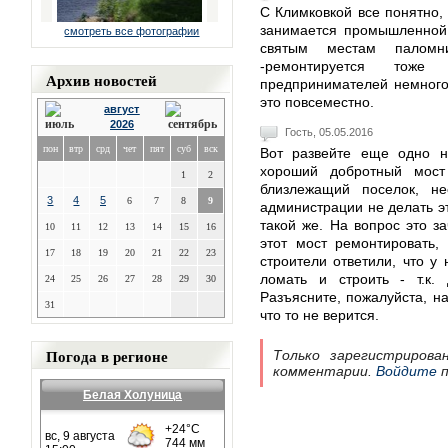
С Климковкой все понятно, 
занимается промышленной 
смотреть все фотографии
святым местам паломн
-ремонтируется тож
Архив новостей
предпринимателей немного 
это повсеместно.
август
2026
Гость, 05.05.2016
пон
втр
срд
чет
пят
суб
вск
Вот развейте еще одно не
хороший добротный мост
1
2
близлежащий поселок, н
3
4
5
6
7
8
9
администрации не делать эт
такой же. На вопрос это з
10
11
12
13
14
15
16
этот мост ремонтировать,
17
18
19
20
21
22
23
строители ответили, что у 
ломать и строить - т.к.
24
25
26
27
28
29
30
Разъясните, пожалуйста, на
31
что то не верится.
Погода в регионе
Только зарегистрирова
комментарии.
Войдите
п
Белая Холуница