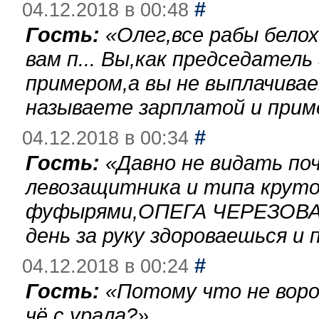
#
04.12.2018 в 00:48
Гость:
«
Олег,все рабы бело
вам п... Вы,как председател
примером,а вы не выплачива
называете зарплатой и при
#
04.12.2018 в 00:34
Гость:
«
Давно не видать по
левозащитника и типа круто
фуфырями,ОПЕГА ЧЕРЕЗОВА-
день за руку здороваешься и п
#
04.12.2018 в 00:24
Гость:
«
Потому что не воро
чё с урала?
»