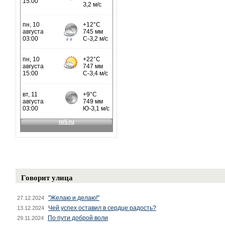
Говорит улица
"Желаю и делаю!"
27.12.2024
Чей успех оставил в сердце радость?
13.12.2024
По пути доброй воли
29.11.2024