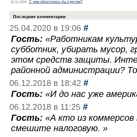
С чем обратились бы к детям?
15.11.2024
Последние комментарии
#
25.04.2020 в 19:06
Гость:
«
Работникам культу
субботник, убирать мусор, г
этом средств защиты. Инте
районной администрации? То
#
06.12.2018 в 18:42
Гость:
«
И до нас уже америк
#
06.12.2018 в 11:25
Гость:
«
А кто из коммерсов
смешите налоговую.
»