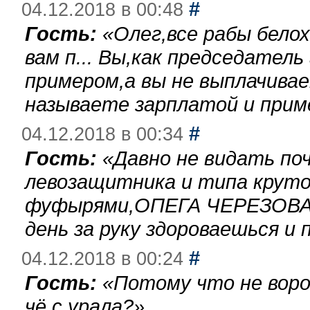
#
04.12.2018 в 00:48
Гость:
«
Олег,все рабы бело
вам п... Вы,как председател
примером,а вы не выплачива
называете зарплатой и при
#
04.12.2018 в 00:34
Гость:
«
Давно не видать по
левозащитника и типа круто
фуфырями,ОПЕГА ЧЕРЕЗОВА-
день за руку здороваешься и п
#
04.12.2018 в 00:24
Гость:
«
Потому что не воро
чё с урала?
»