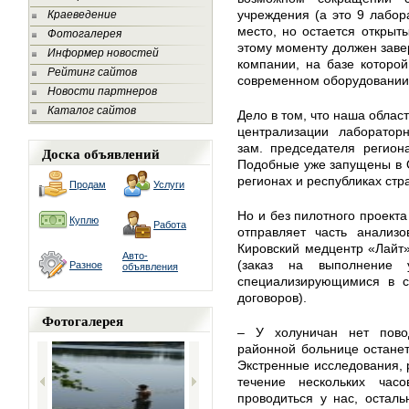
учреждения (а это 9 лабор
Краеведение
место, но остается открыты
Фотогалерея
этому моменту должен заве
Информер новостей
компании, на базе которо
Рейтинг сайтов
современном оборудовании 
Новости партнеров
Каталог сайтов
Дело в том, что наша облас
централизации лабораторн
зам. председателя регион
Доска объявлений
Подобные уже запущены в О
регионах и республиках стр
Продам
Услуги
Но и без пилотного проект
Куплю
Работа
отправляет часть анализ
Кировский медцентр «Лайт»
Авто-
(заказ на выполнение 
Разное
объявления
специализирующимися в с
договоров).
Фотогалерея
– У холуничан нет пово
районной больнице останет
Экстренные исследования, р
течение нескольких час
проводиться у нас, остал