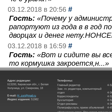
#
03.12.2018 в 20:56
Гость:
«
Почему у администр
рапортуют из года в в год п
дворцах и денег нету.НОНСЕ
#
03.12.2018 в 16:59
Гость:
«
Вот и сидите вы вс
то кормушка закроется,н...
»
Адрес редакции:
Телефоны:
613200, Кировская обл., г. Белая
Главный редактор
4-3
Холуница, ул. Смирнова, 18
Зам. гл. редактора, компьютерный
отдел
4-3
E-mail:
H_zori@mail.ru
Корреспонденты
4-3
Индекс издания:
51982
Бухгалтерия
4-3
Отдел рекламы
4-3
Полиграфуслуги, прием объявлений
4-4