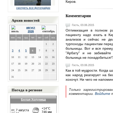
Киров.
смотреть все фотографии
Комментарии
Архив новостей
Гость, 03.06.2015
август
Оптимизация в полном ра
2026
пациенту надо ехать в Ки
пон
втр
срд
чет
пят
суб
вск
анализов и сейчас не дел
турпоходы пациентам перед
1
2
больницы. Вот и вся прему
3
4
5
6
7
8
9
"Арбату" и не забивайте
больница не понадобиться!
10
11
12
13
14
15
16
17
18
19
20
21
22
23
Гость, 03.06.2015
Как в той мудрости. Когда 
24
25
26
27
28
29
30
как народ реагирует на бе
31
хохочут. Ни чего не напомин
Погода в регионе
Только зарегистрирова
комментарии.
Войдите
п
Белая Холуница