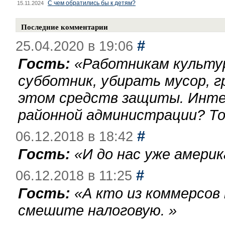
С чем обратились бы к детям?
15.11.2024
Последние комментарии
#
25.04.2020 в 19:06
Гость:
«
Работникам культу
субботник, убирать мусор, г
этом средств защиты. Инте
районной администрации? То
#
06.12.2018 в 18:42
Гость:
«
И до нас уже америк
#
06.12.2018 в 11:25
Гость:
«
А кто из коммерсов
смешите налоговую.
»