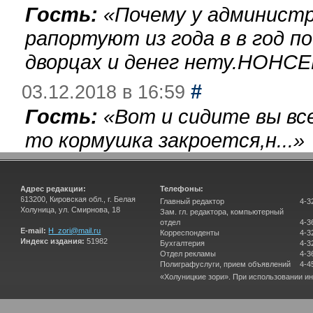
Гость:
«
Почему у администр
рапортуют из года в в год п
дворцах и денег нету.НОНСЕ
#
03.12.2018 в 16:59
Гость:
«
Вот и сидите вы вс
то кормушка закроется,н...
»
Адрес редакции:
Телефоны:
613200, Кировская обл., г. Белая
Главный редактор
4-3
Холуница, ул. Смирнова, 18
Зам. гл. редактора, компьютерный
отдел
4-3
E-mail:
H_zori@mail.ru
Корреспонденты
4-3
Индекс издания:
51982
Бухгалтерия
4-3
Отдел рекламы
4-3
Полиграфуслуги, прием объявлений
4-4
«Холуницкие зори». При использовании и