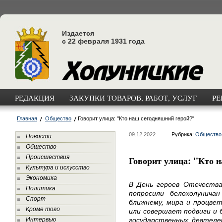
Издается
с 22 февраля 1931 года
РЕДАКЦИЯ
ЗАКУПКИ ТОВАРОВ, РАБОТ, УСЛУГ
РЕ
Главная
Общество
Говорит улица: "Кто наш сегодняшний герой?"
09.12.2022
Рубрика:
Общество
Новости
Общество
Происшествия
Говорит улица: "Кто 
Культура и искусство
Экономика
В День героев Отечества
Политика
попросили белохолунич
Спорт
ближнему, мира и процвет
Кроме того
или совершает подвиги и 
Интервью
государственных деятелей