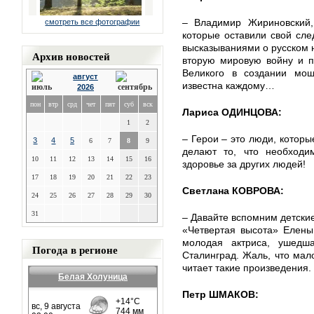
– Владимир Жириновский,
смотреть все фотографии
которые оставили свой сле
высказываниями о русском 
Архив новостей
вторую мировую войну и п
Великого в создании мощн
август
известна каждому…
2026
пон
втр
срд
чет
пят
суб
вск
Лариса ОДИНЦОВА:
1
2
– Герои – это люди, которы
3
4
5
6
7
8
9
делают то, что необходи
10
11
12
13
14
15
16
здоровье за других людей!
17
18
19
20
21
22
23
Светлана КОВРОВА:
24
25
26
27
28
29
30
31
– Давайте вспомним детски
«Четвертая высота» Елены
молодая актриса, ушед
Погода в регионе
Сталинград. Жаль, что мал
читает такие произведения.
Белая Холуница
Петр ШМАКОВ: