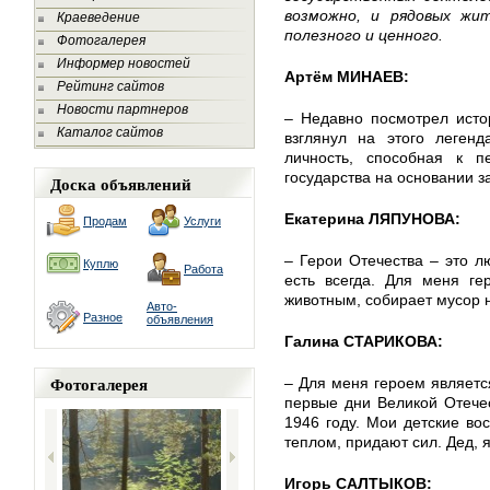
возможно, и рядовых жи
Краеведение
полезного и ценного.
Фотогалерея
Информер новостей
Артём МИНАЕВ:
Рейтинг сайтов
Новости партнеров
– Недавно посмотрел исто
Каталог сайтов
взглянул на этого леген
личность, способная к 
государства на основании з
Доска объявлений
Екатерина ЛЯПУНОВА:
Продам
Услуги
– Герои Отечества – это л
Куплю
Работа
есть всегда. Для меня ге
животным, собирает мусор 
Авто-
Разное
объявления
Галина СТАРИКОВА:
Фотогалерея
– Для меня героем являетс
первые дни Великой Отече
1946 году. Мои детские во
теплом, придают сил. Дед, я
Игорь САЛТЫКОВ: