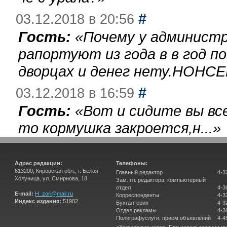
#
03.12.2018 в 20:56
Гость:
«
Почему у администр
рапортуют из года в в год п
дворцах и денег нету.НОНСЕ
#
03.12.2018 в 16:59
Гость:
«
Вот и сидите вы вс
то кормушка закроется,н...
»
Адрес редакции:
Телефоны:
613200, Кировская обл., г. Белая
Главный редактор
4-3
Холуница, ул. Смирнова, 18
Зам. гл. редактора, компьютерный
отдел
4-3
E-mail:
H_zori@mail.ru
Корреспонденты
4-3
Индекс издания:
51982
Бухгалтерия
4-3
Отдел рекламы
4-3
Полиграфуслуги, прием объявлений
4-4