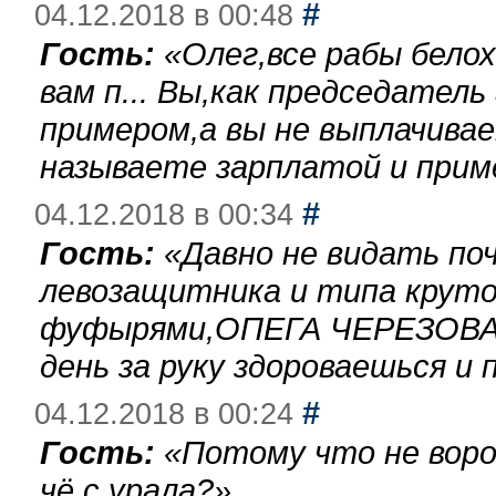
#
04.12.2018 в 00:48
Гость:
«
Олег,все рабы бело
вам п... Вы,как председател
примером,а вы не выплачива
называете зарплатой и при
#
04.12.2018 в 00:34
Гость:
«
Давно не видать по
левозащитника и типа круто
фуфырями,ОПЕГА ЧЕРЕЗОВА-
день за руку здороваешься и п
#
04.12.2018 в 00:24
Гость:
«
Потому что не воро
чё с урала?
»