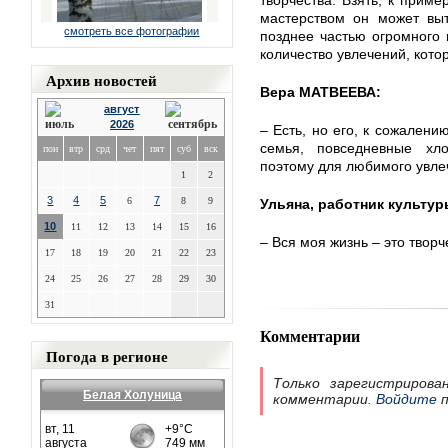
творчества. Взять, к приме
мастерством он может выт
смотреть все фотографии
позднее частью огромного
количество увлечений, кот
Архив новостей
Вера МАТВЕЕВА:
август
2026
– Есть, но его, к сожалению
семья, повседневные хл
пон
втр
срд
чет
пят
суб
вск
поэтому для любимого увлеч
1
2
3
4
5
7
6
8
9
Ульяна, работник культур
10
11
12
13
14
15
16
– Вся моя жизнь – это творч
17
18
19
20
21
22
23
24
25
26
27
28
29
30
31
Комментарии
Погода в регионе
Только зарегистрирова
Белая Холуница
комментарии.
Войдите
п