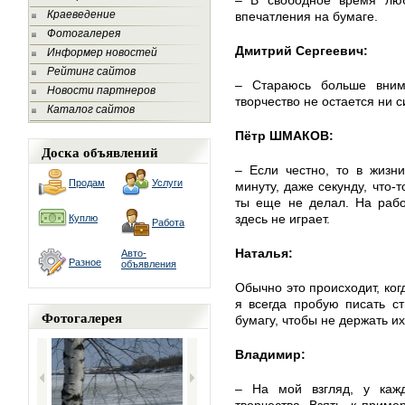
– В свободное время люб
Краеведение
впечатления на бумаге.
Фотогалерея
Дмитрий Сергеевич:
Информер новостей
Рейтинг сайтов
– Стараюсь больше вним
Новости партнеров
творчество не остается ни с
Каталог сайтов
Пётр ШМАКОВ:
Доска объявлений
– Если честно, то в жизни
Продам
Услуги
минуту, даже секунду, что-
ты еще не делал. На рабо
здесь не играет.
Куплю
Работа
Наталья:
Авто-
Разное
объявления
Обычно это происходит, ког
я всегда пробую писать с
Фотогалерея
бумагу, чтобы не держать их
Владимир:
– На мой взгляд, у кажд