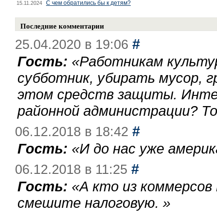
С чем обратились бы к детям?
15.11.2024
Последние комментарии
#
25.04.2020 в 19:06
Гость:
«
Работникам культу
субботник, убирать мусор, г
этом средств защиты. Инте
районной администрации? То
#
06.12.2018 в 18:42
Гость:
«
И до нас уже америк
#
06.12.2018 в 11:25
Гость:
«
А кто из коммерсов
смешите налоговую.
»