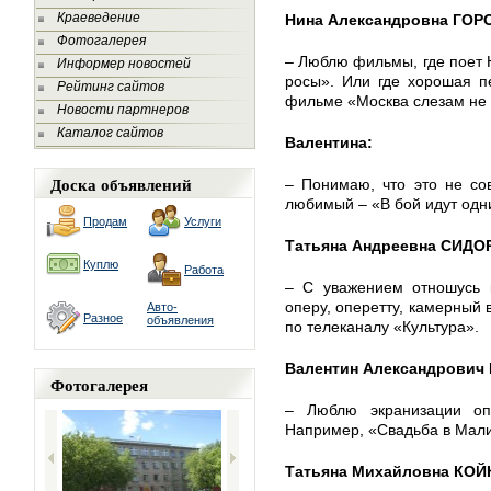
Краеведение
Нина Александровна ГО
Фотогалерея
– Люблю фильмы, где поет 
Информер новостей
росы». Или где хорошая п
Рейтинг сайтов
фильме «Москва слезам не 
Новости партнеров
Каталог сайтов
Валентина:
Доска объявлений
– Понимаю, что это не со
любимый – «В бой идут одн
Продам
Услуги
Татьяна Андреевна СИДО
Куплю
Работа
– С уважением отношусь 
оперу, оперетту, камерный 
Авто-
Разное
объявления
по телеканалу «Культура».
Валентин Александрович
Фотогалерея
– Люблю экранизации опе
Например, «Свадьба в Мал
Татьяна Михайловна КОЙ