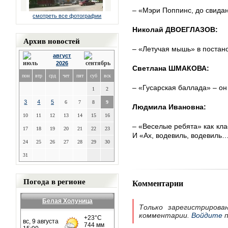
– «Мэри Поппинс, до свида
смотреть все фотографии
Николай ДВОЕГЛАЗОВ:
Архив новостей
– «Летучая мышь» в постан
август
2026
Светлана ШМАКОВА:
пон
втр
срд
чет
пят
суб
вск
– «Гусарская баллада» – он
1
2
3
4
5
6
7
8
9
Людмила Ивановна:
10
11
12
13
14
15
16
– «Веселые ребята» как кла
17
18
19
20
21
22
23
И «Ах, водевиль, водевиль…
24
25
26
27
28
29
30
31
Погода в регионе
Комментарии
Белая Холуница
Только зарегистрирова
комментарии.
Войдите
п