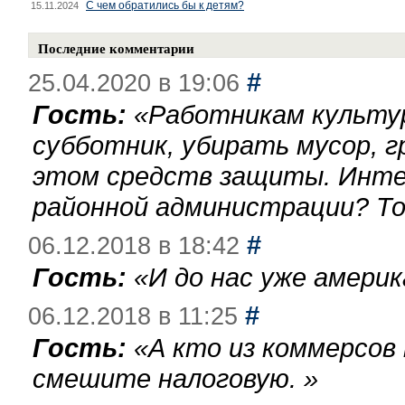
С чем обратились бы к детям?
15.11.2024
Последние комментарии
#
25.04.2020 в 19:06
Гость:
«
Работникам культу
субботник, убирать мусор, г
этом средств защиты. Инте
районной администрации? То
#
06.12.2018 в 18:42
Гость:
«
И до нас уже америк
#
06.12.2018 в 11:25
Гость:
«
А кто из коммерсов
смешите налоговую.
»