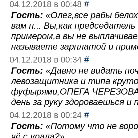
#
04.12.2018 в 00:48
Гость:
«
Олег,все рабы бело
вам п... Вы,как председател
примером,а вы не выплачива
называете зарплатой и при
#
04.12.2018 в 00:34
Гость:
«
Давно не видать по
левозащитника и типа круто
фуфырями,ОПЕГА ЧЕРЕЗОВА-
день за руку здороваешься и п
#
04.12.2018 в 00:24
Гость:
«
Потому что не воро
чё с урала?
»