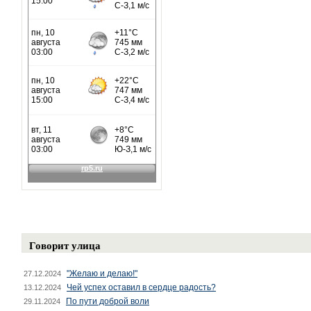
Говорит улица
"Желаю и делаю!"
27.12.2024
Чей успех оставил в сердце радость?
13.12.2024
По пути доброй воли
29.11.2024