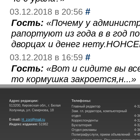
#
03.12.2018 в 20:56
Гость:
«
Почему у администр
рапортуют из года в в год п
дворцах и денег нету.НОНСЕ
#
03.12.2018 в 16:59
Гость:
«
Вот и сидите вы вс
то кормушка закроется,н...
»
Адрес редакции:
Телефоны:
613200, Кировская обл., г. Белая
Главный редактор
4-3
Холуница, ул. Смирнова, 18
Зам. гл. редактора, компьютерный
отдел
4-3
E-mail:
H_zori@mail.ru
Корреспонденты
4-3
Индекс издания:
51982
Бухгалтерия
4-3
Отдел рекламы
4-3
Полиграфуслуги, прием объявлений
4-4