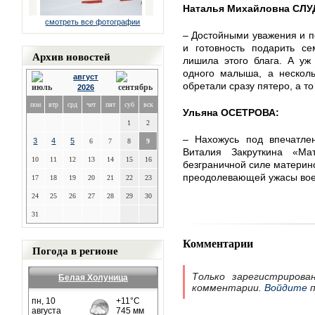
Наталья Михайловна СЛ
смотреть все фотографии
– Достойными уважения и 
и готовность подарить се
Архив новостей
лишила этого блага. А уж
одного малыша, а несколь
август
обретали сразу пятеро, а т
2026
пон
втр
срд
чет
пят
суб
вск
Ульяна ОСЕТРОВА:
1
2
– Нахожусь под впечатле
3
4
5
6
7
8
9
Виталия Закруткина «Ма
10
11
12
13
14
15
16
безграничной силе материнс
преодолевающей ужасы вое
17
18
19
20
21
22
23
24
25
26
27
28
29
30
31
Комментарии
Погода в регионе
Только зарегистрирова
Белая Холуница
комментарии.
Войдите
п