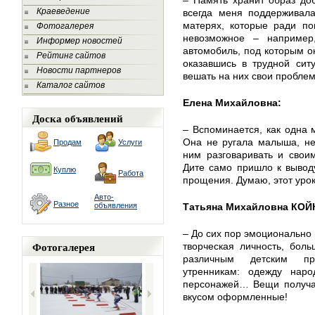
– Память хранит образ до
Краеведение
всегда меня поддерживала
матерях, которые ради по
Фотогалерея
невозможное – например
Информер новостей
автомобиль, под которым ок
Рейтинг сайтов
оказавшись в трудной сит
Новости партнеров
вешать на них свои пробле
Каталог сайтов
Елена Михайловна:
Доска объявлений
– Вспоминается, как одна 
Она не ругала малыша, не
Продам
Услуги
ним разговаривать и свои
Дите само пришло к вывод
Куплю
Работа
прощения. Думаю, этот урок
Авто-
Разное
объявления
Татьяна Михайловна КОЙ
– До сих пор эмоционально
Фотогалерея
творческая личность, бол
различным детским пра
утренникам: одежду наро
персонажей… Вещи получал
вкусом оформленные!