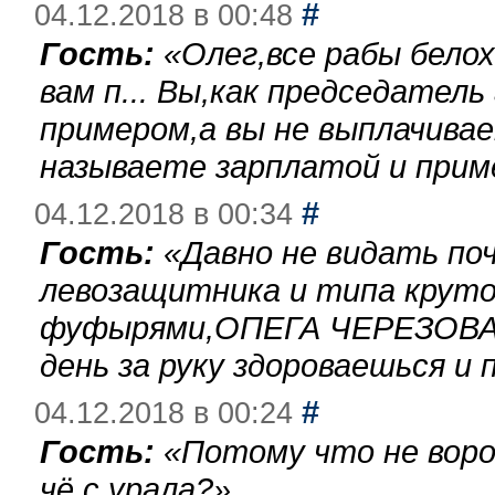
#
04.12.2018 в 00:48
Гость:
«
Олег,все рабы бело
вам п... Вы,как председател
примером,а вы не выплачива
называете зарплатой и при
#
04.12.2018 в 00:34
Гость:
«
Давно не видать по
левозащитника и типа круто
фуфырями,ОПЕГА ЧЕРЕЗОВА-
день за руку здороваешься и п
#
04.12.2018 в 00:24
Гость:
«
Потому что не воро
чё с урала?
»