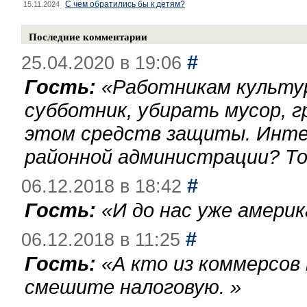
С чем обратились бы к детям?
15.11.2024
Последние комментарии
#
25.04.2020 в 19:06
Гость:
«
Работникам культу
субботник, убирать мусор, г
этом средств защиты. Инте
районной администрации? То
#
06.12.2018 в 18:42
Гость:
«
И до нас уже америк
#
06.12.2018 в 11:25
Гость:
«
А кто из коммерсов
смешите налоговую.
»