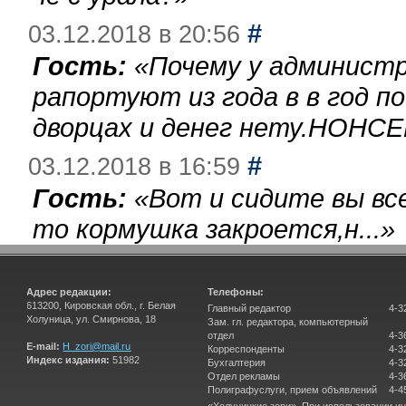
#
03.12.2018 в 20:56
Гость:
«
Почему у администр
рапортуют из года в в год п
дворцах и денег нету.НОНСЕ
#
03.12.2018 в 16:59
Гость:
«
Вот и сидите вы вс
то кормушка закроется,н...
»
Адрес редакции:
Телефоны:
613200, Кировская обл., г. Белая
Главный редактор
4-3
Холуница, ул. Смирнова, 18
Зам. гл. редактора, компьютерный
отдел
4-3
E-mail:
H_zori@mail.ru
Корреспонденты
4-3
Индекс издания:
51982
Бухгалтерия
4-3
Отдел рекламы
4-3
Полиграфуслуги, прием объявлений
4-4