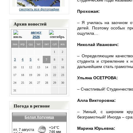
студенческие годы называю
смотреть все фотографии
Прохожая:
– Я училась на заочном о
Архив новостей
детей. Поэтому особых пр
август
ощутила…
2026
Николай Иванович:
пон
втр
срд
чет
пят
суб
вск
1
2
– Определяющим качеством
3
4
5
6
7
8
9
студента и стремление к 
дальнейшем стать грамотн
10
11
12
13
14
15
16
17
18
19
20
21
22
23
Ульяна ОСЕТРОВА:
24
25
26
27
28
29
30
– Счастливый! Студенчеств
31
Алла Викторовна:
Погода в регионе
– Умный, с широким круг
безграмотный! Иногда – сра
Белая Холуница
Марина Юрьевна: