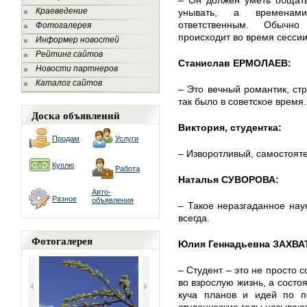
– Он должен уметь общать
Краеведение
унывать, а временам
ответственным. Обычн
Фотогалерея
происходит во время сессии
Информер новостей
Рейтинг сайтов
Станислав ЕРМОЛАЕВ:
Новости партнеров
Каталог сайтов
– Это вечный романтик, ст
так было в советское время.
Доска объявлений
Виктория, студентка:
Продам
Услуги
– Изворотливый, самостоят
Куплю
Работа
Наталья СУВОРОВА:
Авто-
Разное
объявления
– Такое неразгаданное нау
всегда.
Фотогалерея
Юлия Геннадьевна ЗАХВА
– Студент – это не просто 
во взрослую жизнь, а состо
куча планов и идей по п