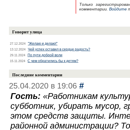
Только зарегистрирова
комментарии.
Войдите
п
Говорит улица
"Желаю и делаю!"
27.12.2024
Чей успех оставил в сердце радость?
13.12.2024
По пути доброй воли
29.11.2024
С чем обратились бы к детям?
15.11.2024
Последние комментарии
#
25.04.2020 в 19:06
Гость:
«
Работникам культу
субботник, убирать мусор, г
этом средств защиты. Инте
районной администрации? То