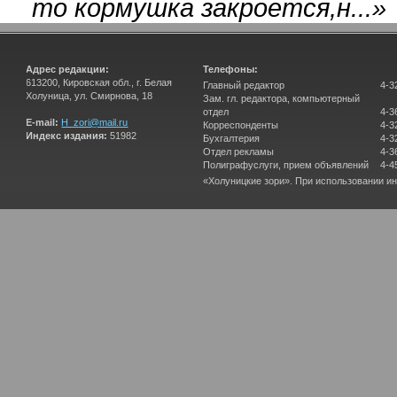
то кормушка закроется,н...
»
Адрес редакции:
Телефоны:
613200, Кировская обл., г. Белая
Главный редактор
4-3
Холуница, ул. Смирнова, 18
Зам. гл. редактора, компьютерный
отдел
4-3
E-mail:
H_zori@mail.ru
Корреспонденты
4-3
Индекс издания:
51982
Бухгалтерия
4-3
Отдел рекламы
4-3
Полиграфуслуги, прием объявлений
4-4
«Холуницкие зори». При использовании и