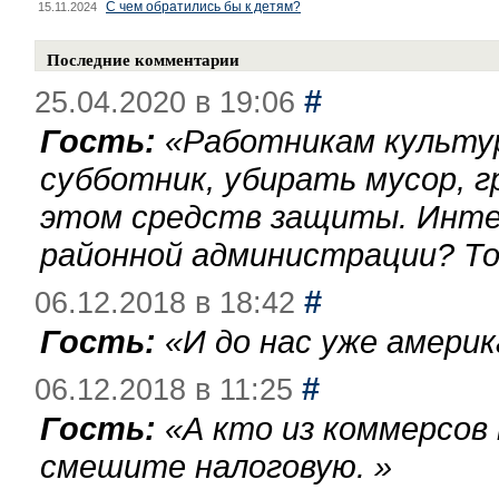
С чем обратились бы к детям?
15.11.2024
Последние комментарии
#
25.04.2020 в 19:06
Гость:
«
Работникам культу
субботник, убирать мусор, г
этом средств защиты. Инте
районной администрации? То
#
06.12.2018 в 18:42
Гость:
«
И до нас уже америк
#
06.12.2018 в 11:25
Гость:
«
А кто из коммерсов
смешите налоговую.
»