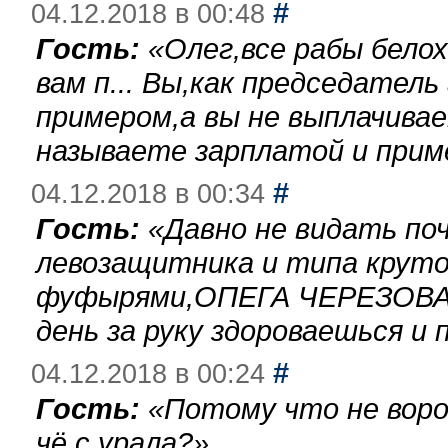
#
04.12.2018 в 00:48
Гость:
«
Олег,все рабы бело
вам п... Вы,как председател
примером,а вы не выплачива
называете зарплатой и при
#
04.12.2018 в 00:34
Гость:
«
Давно не видать по
левозащитника и типа круто
фуфырями,ОПЕГА ЧЕРЕЗОВА-
день за руку здороваешься и п
#
04.12.2018 в 00:24
Гость:
«
Потому что не воро
чё с урала?
»