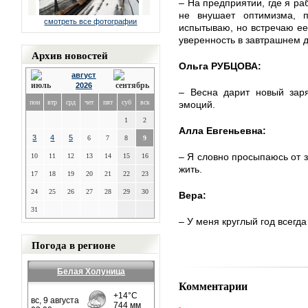
– На предприятии, где я ра
не внушает оптимизма, 
смотреть все фотографии
испытываю, но встречаю ее
уверенность в завтрашнем д
Архив новостей
Ольга РУБЦОВА:
август
2026
– Весна дарит новый заря
пон
втр
срд
чет
пят
суб
вск
эмоций.
1
2
Алла Евгеньевна:
3
4
5
6
7
8
9
– Я словно просыпаюсь от з
10
11
12
13
14
15
16
жить.
17
18
19
20
21
22
23
24
25
26
27
28
29
30
Вера:
31
– У меня круглый год всегда
Погода в регионе
Белая Холуница
Комментарии