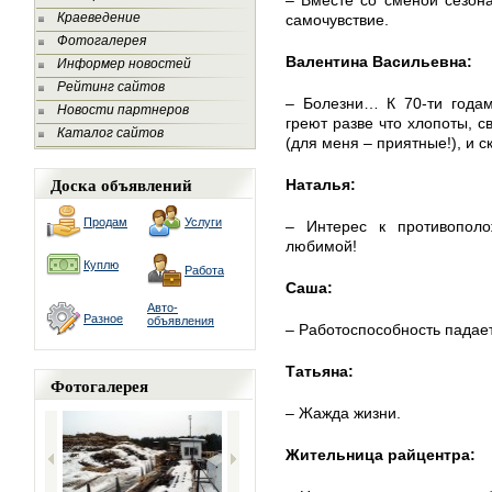
– Вместе со сменой сезон
Краеведение
самочувствие.
Фотогалерея
Валентина Васильевна:
Информер новостей
Рейтинг сайтов
– Болезни… К 70-ти годам
Новости партнеров
греют разве что хлопоты, с
Каталог сайтов
(для меня – приятные!), и с
Доска объявлений
Наталья:
Продам
Услуги
– Интерес к противопол
любимой!
Куплю
Работа
Саша:
Авто-
Разное
объявления
– Работоспособность падает,
Татьяна:
Фотогалерея
– Жажда жизни.
Жительница райцентра: