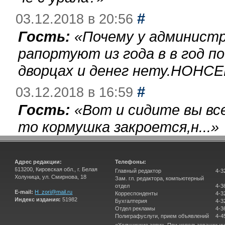
#
03.12.2018 в 20:56
Гость:
«
Почему у администр
рапортуют из года в в год п
дворцах и денег нету.НОНСЕ
#
03.12.2018 в 16:59
Гость:
«
Вот и сидите вы вс
то кормушка закроется,н...
»
Адрес редакции:
Телефоны:
613200, Кировская обл., г. Белая
Главный редактор
4-3
Холуница, ул. Смирнова, 18
Зам. гл. редактора, компьютерный
отдел
4-3
E-mail:
H_zori@mail.ru
Корреспонденты
4-3
Индекс издания:
51982
Бухгалтерия
4-3
Отдел рекламы
4-3
Полиграфуслуги, прием объявлений
4-4