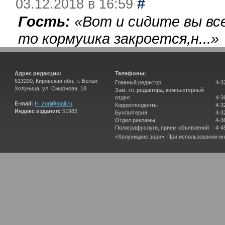
#
03.12.2018 в 16:59
Гость:
«
Вот и сидите вы вс
то кормушка закроется,н...
»
Адрес редакции:
Телефоны:
613200, Кировская обл., г. Белая
Главный редактор
4-3
Холуница, ул. Смирнова, 18
Зам. гл. редактора, компьютерный
отдел
4-3
E-mail:
H_zori@mail.ru
Корреспонденты
4-3
Индекс издания:
51982
Бухгалтерия
4-3
Отдел рекламы
4-3
Полиграфуслуги, прием объявлений
4-4
«Холуницкие зори». При использовании и