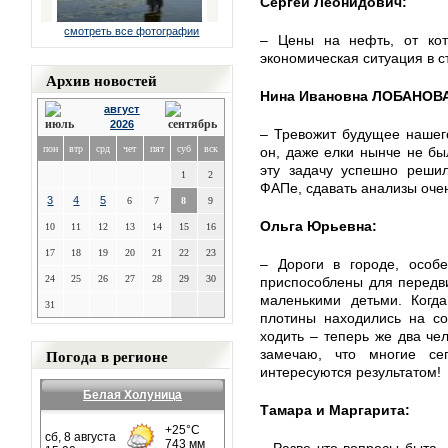
Сергей Леонидович:
смотреть все фотографии
– Цены на нефть, от кото
экономическая ситуация в с
Архив новостей
Нина Ивановна ЛОБАНОВ
август
2026
– Тревожит будущее нашего
пон
втр
срд
чет
пят
суб
вск
он, даже елки нынче не бы
эту задачу успешно решил
1
2
ФАПе, сдавать анализы оче
3
4
5
6
7
8
9
Ольга Юрьевна:
10
11
12
13
14
15
16
17
18
19
20
21
22
23
– Дороги в городе, особ
24
25
26
27
28
29
30
приспособлены для передв
маленькими детьми. Когд
31
плотины находились на с
ходить – теперь же два че
Погода в регионе
замечаю, что многие се
интересуются результатом!
Белая Холуница
Тамара и Маргарита: