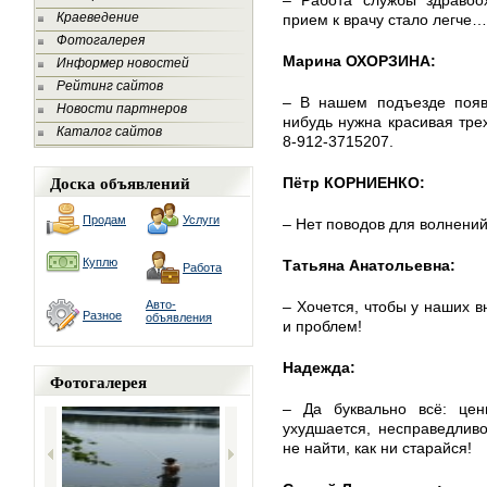
– Работа службы здравоох
Краеведение
прием к врачу стало легче…
Фотогалерея
Марина ОХОРЗИНА:
Информер новостей
Рейтинг сайтов
– В нашем подъезде появи
Новости партнеров
нибудь нужна красивая тре
Каталог сайтов
8-912-3715207.
Доска объявлений
Пётр КОРНИЕНКО:
Продам
Услуги
– Нет поводов для волнений
Куплю
Татьяна Анатольевна:
Работа
Авто-
– Хочется, чтобы у наших в
Разное
объявления
и проблем!
Надежда:
Фотогалерея
– Да буквально всё: цены
ухудшается, несправедлив
не найти, как ни старайся!