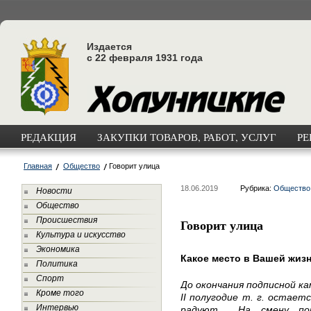
Издается
с 22 февраля 1931 года
РЕДАКЦИЯ
ЗАКУПКИ ТОВАРОВ, РАБОТ, УСЛУГ
РЕ
Главная
Общество
Говорит улица
18.06.2019
Рубрика:
Общество
Новости
Общество
Происшествия
Говорит улица
Культура и искусство
Экономика
Какое место в Вашей жиз
Политика
Спорт
До окончания подписной ка
Кроме того
II полугодие т. г. остае
Интервью
радуют… На смену пок