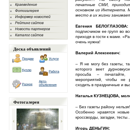
печатные СМИ, приходи
Краеведение
основном из Интернета. М
Фотогалерея
место в их жизни занимае
Информер новостей
Рейтинг сайтов
Евгения БЕЛОГЛАЗОВА:
Новости партнеров
подписчиком ее групп во вс
Каталог сайтов
приходя в гости к маме. «Р
очень нужна!
Доска объявлений
Валерий Алексеевич:
Продам
Услуги
– Я не могу без газеты, та
которого веет дурновкус
Куплю
Работа
просьба – печатайте, 
мероприятий, чтобы не 
Авто-
Разное
сходить в праздничные и вы
объявления
Наталья КУЗНЕЦОВА, мол
Фотогалерея
– Без газеты району нельзя
Особенно нравятся новые
кроссворды, загадки, тесты
Игорь ДЕНЬГИН: