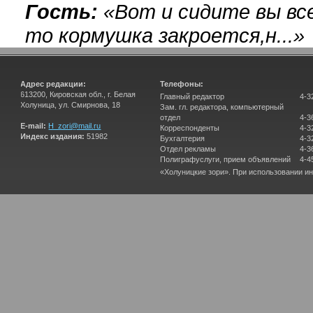
Гость:
«
Вот и сидите вы вс
то кормушка закроется,н...
»
Адрес редакции:
Телефоны:
613200, Кировская обл., г. Белая
Главный редактор
4-3
Холуница, ул. Смирнова, 18
Зам. гл. редактора, компьютерный
отдел
4-3
E-mail:
H_zori@mail.ru
Корреспонденты
4-3
Индекс издания:
51982
Бухгалтерия
4-3
Отдел рекламы
4-3
Полиграфуслуги, прием объявлений
4-4
«Холуницкие зори». При использовании и