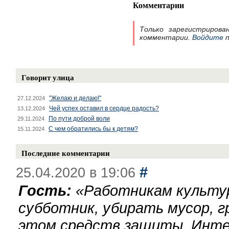
Комментарии
Только зарегистрирова
комментарии.
Войдите
п
Говорит улица
"Желаю и делаю!"
27.12.2024
Чей успех оставил в сердце радость?
13.12.2024
По пути доброй воли
29.11.2024
С чем обратились бы к детям?
15.11.2024
Последние комментарии
#
25.04.2020 в 19:06
Гость:
«
Работникам культу
субботник, убирать мусор, г
этом средств защиты. Инте