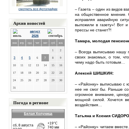
– Газета – один из видов в
смотреть все фотографии
на общественное мнение. 
исправляя аварийную ситу
Архив новостей
выложили в газету»! Вот и
прессы не станет?!
август
2026
Тамара, молодая пенсион
пон
втр
срд
чет
пят
суб
вск
1
2
– Всегда выписываю нашу г
своих знакомых, о том, чт
3
4
5
6
7
8
9
чему надо быть готовым…
10
11
12
13
14
15
16
Алексей ШИШКИН:
17
18
19
20
21
22
23
24
25
26
27
28
29
30
– «Районку» выписываю с юн
31
нее не смог бы. Раньше со
огромное внимание, цензу
мощной силой. Хочется ве
Погода в регионе
воздействия…
Белая Холуница
Татьяна и Ксения СИДОР
– «Районку» читаем вместе