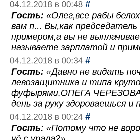
#
04.12.2018 в 00:48
Гость:
«
Олег,все рабы бело
вам п... Вы,как председател
примером,а вы не выплачива
называете зарплатой и при
#
04.12.2018 в 00:34
Гость:
«
Давно не видать по
левозащитника и типа круто
фуфырями,ОПЕГА ЧЕРЕЗОВА-
день за руку здороваешься и п
#
04.12.2018 в 00:24
Гость:
«
Потому что не воро
чё с урала?
»