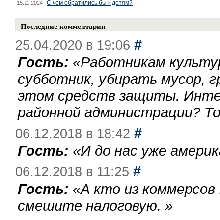
С чем обратились бы к детям?
15.11.2024
Последние комментарии
#
25.04.2020 в 19:06
Гость:
«
Работникам культу
субботник, убирать мусор, г
этом средств защиты. Инте
районной администрации? То
#
06.12.2018 в 18:42
Гость:
«
И до нас уже америк
#
06.12.2018 в 11:25
Гость:
«
А кто из коммерсов
смешите налоговую.
»