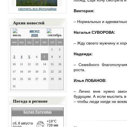
побед. Еще хочу смотреть и
смотреть все фотографии
Виктория:
– Нормальных и адекватных
Архив новостей
август
Наталья СУВОРОВА:
2026
пон
втр
срд
чет
пят
суб
вск
– Жду своего мужчину и хо
1
2
Надежда:
3
4
5
6
7
8
9
– Семейного благополучия
10
11
12
13
14
15
16
роста.
17
18
19
20
21
22
23
24
25
26
27
28
29
30
Илья ЛОБАНОВ:
31
– Лично мне нужно закон
будущим. А если мыслить в
Погода в регионе
– чтобы люди нигде не воев
Белая Холуница