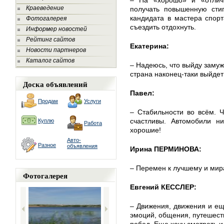
– На «хорошо» и «отлич
Краеведение
получать повышенную сти
кандидата в мастера спорт
Фотогалерея
съездить отдохнуть.
Информер новостей
Рейтинг сайтов
Екатерина:
Новости партнеров
Каталог сайтов
– Надеюсь, что выйду замуж
страна наконец-таки выйдет 
Доска объявлений
Павел:
Продам
Услуги
– Стабильности во всём. 
счастливы. Автомобили н
Куплю
Работа
хорошие!
Авто-
Разное
объявления
Ирина ПЕРМИНОВА:
– Перемен к лучшему и мир
Фотогалерея
Евгений КЕССЛЕР:
– Движения, движения и е
эмоций, общения, путешест