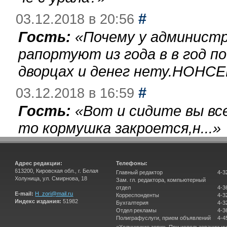
#
03.12.2018 в 20:56
Гость:
«
Почему у администр
рапортуют из года в в год п
дворцах и денег нету.НОНСЕ
#
03.12.2018 в 16:59
Гость:
«
Вот и сидите вы вс
то кормушка закроется,н...
»
Адрес редакции:
Телефоны:
613200, Кировская обл., г. Белая
Главный редактор
4-3
Холуница, ул. Смирнова, 18
Зам. гл. редактора, компьютерный
отдел
4-3
E-mail:
H_zori@mail.ru
Корреспонденты
4-3
Индекс издания:
51982
Бухгалтерия
4-3
Отдел рекламы
4-3
Полиграфуслуги, прием объявлений
4-4