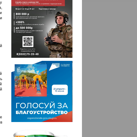
 у
,
и
и
й
ий
ь
й
ой
е
в