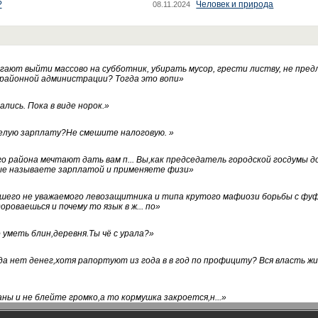
?
Человек и природа
08.11.2024
ают выйти массово на субботник, убирать мусор, грести листву, не пред
 районной администрации? Тогда это вопи
»
лись. Пока в виде норок.
»
белую зарплату?Не смешите налоговую.
»
го района мечтают дать вам п... Вы,как председатель городской госдумы 
ые называете зарплатой и применяете физи
»
нашего не уважаемого левозащитника и типа крутого мафиози борьбы с 
ороваешься и почему то язык в ж... по
»
уметь блин,деревня.Ты чё с урала?
»
а нет денег,хотя рапортуют из года в в год по профициту? Вся власть жи
ны и не блейте громко,а то кормушка закроется,н...
»