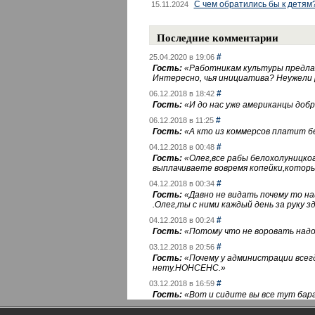
С чем обратились бы к детям
15.11.2024
Последние комментарии
#
25.04.2020 в 19:06
Гость:
«
Работникам культуры предлаг
Интересно, чья инициатива? Неужели
#
06.12.2018 в 18:42
Гость:
«
И до нас уже американцы добра
#
06.12.2018 в 11:25
Гость:
«
А кто из коммерсов платит 
#
04.12.2018 в 00:48
Гость:
«
Олег,все рабы белохолуницко
выплачиваете вовремя копейки,котор
#
04.12.2018 в 00:34
Гость:
«
Давно не видать почему то 
.Олег,ты с ними каждый день за руку зд
#
04.12.2018 в 00:24
Гость:
«
Потому что не воровать надо 
#
03.12.2018 в 20:56
Гость:
«
Почему у администрации всегд
нету.НОНСЕНС.
»
#
03.12.2018 в 16:59
Гость:
«
Вот и сидите вы все тут бара