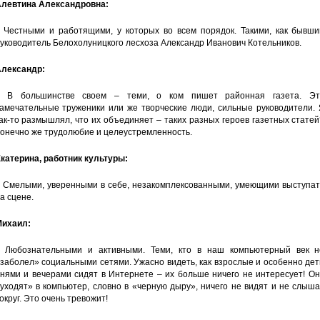
левтина Александровна:
 Честными и работящими, у которых во всем порядок. Такими, как бывши
уководитель Белохолуницкого лесхоза Александр Иванович Котельников.
лександр:
 В большинстве своем – теми, о ком пишет районная газета. Эт
амечательные труженики или же творческие люди, сильные руководители. 
ак-то размышлял, что их объединяет – таких разных героев газетных стате
онечно же трудолюбие и целеустремленность.
катерина, работник культуры:
 Смелыми, уверенными в себе, незакомплексованными, умеющими выступат
а сцене.
ихаил:
 Любознательными и активными. Теми, кто в наш компьютерный век н
заболел» социальными сетями. Ужасно видеть, как взрослые и особенно де
нями и вечерами сидят в Интернете – их больше ничего не интересует! О
уходят» в компьютер, словно в «черную дыру», ничего не видят и не слыш
округ. Это очень тревожит!