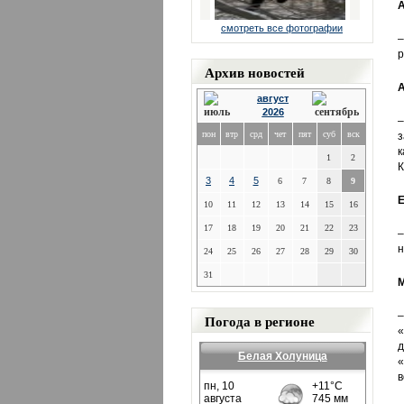
А
смотреть все фотографии
–
р
Архив новостей
А
август
2026
–
пон
втр
срд
чет
пят
суб
вск
з
к
1
2
К
3
4
5
6
7
8
9
Е
10
11
12
13
14
15
16
17
18
19
20
21
22
23
–
н
24
25
26
27
28
29
30
31
М
–
Погода в регионе
«
д
Белая Холуница
«
в