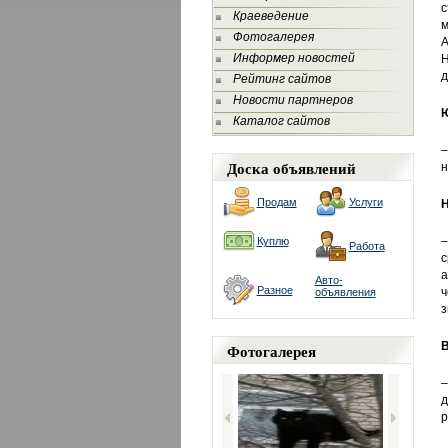
с
Краеведение
м
Фотогалерея
А
Информер новостей
Н
д
Рейтинг сайтов
Новости партнеров
Ю
Каталог сайтов
–
Доска объявлений
н
Продам
Услуги
Н
–
Куплю
Работа
с
а
Авто-
Разное
ч
объявления
з
В
Фотогалерея
–
д
р