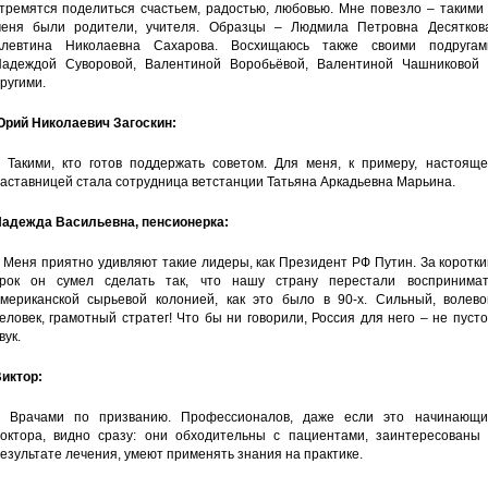
тремятся поделиться счастьем, радостью, любовью. Мне повезло – такими
еня были родители, учителя. Образцы – Людмила Петровна Десяткова
левтина Николаевна Сахарова. Восхищаюсь также своими подругам
адеждой Суворовой, Валентиной Воробьёвой, Валентиной Чашниковой 
ругими.
рий Николаевич Загоскин:
 Такими, кто готов поддержать советом. Для меня, к примеру, настояще
аставницей стала сотрудница ветстанции Татьяна Аркадьевна Марьина.
адежда Васильевна, пенсионерка:
 Меня приятно удивляют такие лидеры, как Президент РФ Путин. За коротк
рок он сумел сделать так, что нашу страну перестали воспринимат
мериканской сырьевой колонией, как это было в 90-х. Сильный, волево
еловек, грамотный стратег! Что бы ни говорили, Россия для него – не пуст
вук.
иктор:
 Врачами по призванию. Профессионалов, даже если это начинающи
октора, видно сразу: они обходительны с пациентами, заинтересованы 
езультате лечения, умеют применять знания на практике.