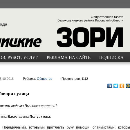
Общественная газета
Белохолуницкого района Кировской области
года
В, РАБОТ, УСЛУГ
РЕКЛАМА НА САЙТЕ
ПОДПИСКА
3.10.2016
Рубрика:
Общество
Просмотров: 1112
Говорит улица
акими людьми Вы восхищаетесь?
ина Васильевна Полуэктова:
 Порядочными, готовыми протянуть руку помощи, оптимистами, которы