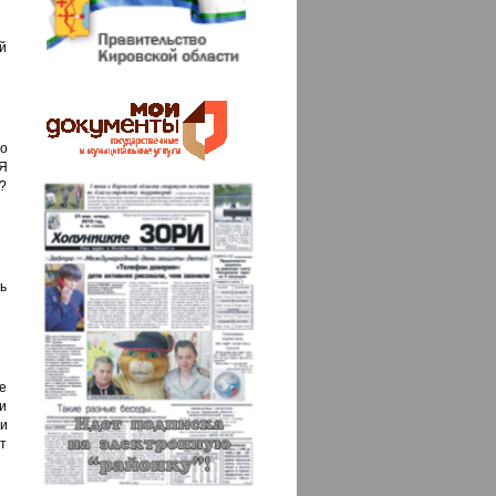
й
о
Я
й?
ь
е
ти
ни
ат