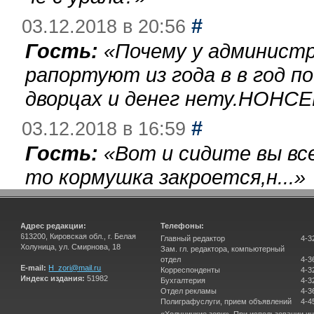
#
03.12.2018 в 20:56
Гость:
«
Почему у администр
рапортуют из года в в год п
дворцах и денег нету.НОНСЕ
#
03.12.2018 в 16:59
Гость:
«
Вот и сидите вы вс
то кормушка закроется,н...
»
Адрес редакции:
Телефоны:
613200, Кировская обл., г. Белая
Главный редактор
4-3
Холуница, ул. Смирнова, 18
Зам. гл. редактора, компьютерный
отдел
4-3
E-mail:
H_zori@mail.ru
Корреспонденты
4-3
Индекс издания:
51982
Бухгалтерия
4-3
Отдел рекламы
4-3
Полиграфуслуги, прием объявлений
4-4