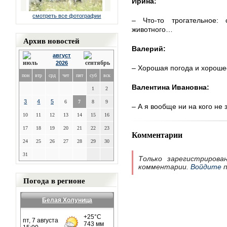
Ирина:
смотреть все фотографии
– Что-то трогательное:
животного…
Архив новостей
Валерий:
август
2026
– Хорошая погода и хороше
пон
втр
срд
чет
пят
суб
вск
Валентина Ивановна:
1
2
3
4
5
6
7
8
9
– А я вообще ни на кого не
10
11
12
13
14
15
16
17
18
19
20
21
22
23
Комментарии
24
25
26
27
28
29
30
31
Только зарегистрирова
комментарии.
Войдите
п
Погода в регионе
Белая Холуница