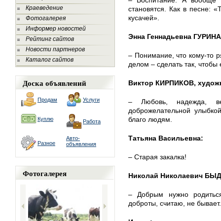
– Воспитание. А вообще
Краеведение
становятся. Как в песне: «
кусачей».
Фотогалерея
Информер новостей
Энна Геннадьевна ГУРИНА
Рейтинг сайтов
Новости партнеров
– Понимание, что кому-то р
Каталог сайтов
делом – сделать так, чтобы
Доска объявлений
Виктор КИРПИКОВ, худож
Продам
Услуги
– Любовь, надежда, 
доброжелательной улыбкой
благо людям.
Куплю
Работа
Татьяна Васильевна:
Авто-
Разное
объявления
– Старая закалка!
Фотогалерея
Николай Николаевич БЫ
– Добрым нужно родитьс
доброты, считаю, не бывает