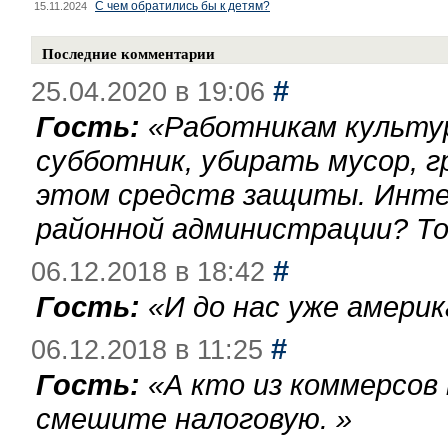
С чем обратились бы к детям?
15.11.2024
Последние комментарии
#
25.04.2020 в 19:06
Гость:
«
Работникам культу
субботник, убирать мусор, г
этом средств защиты. Инте
районной администрации? То
#
06.12.2018 в 18:42
Гость:
«
И до нас уже америк
#
06.12.2018 в 11:25
Гость:
«
А кто из коммерсов
смешите налоговую.
»