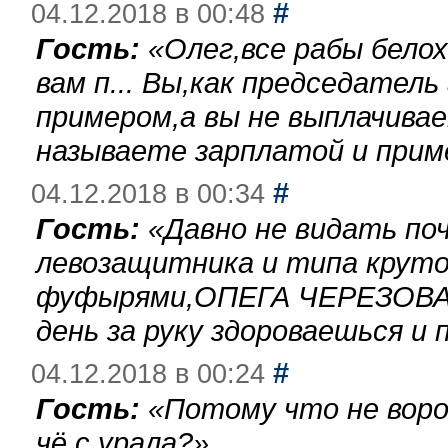
#
04.12.2018 в 00:48
Гость:
«
Олег,все рабы бело
вам п... Вы,как председател
примером,а вы не выплачива
называете зарплатой и при
#
04.12.2018 в 00:34
Гость:
«
Давно не видать по
левозащитника и типа круто
фуфырями,ОПЕГА ЧЕРЕЗОВА-
день за руку здороваешься и п
#
04.12.2018 в 00:24
Гость:
«
Потому что не воро
чё с урала?
»