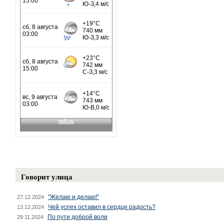
Говорит улица
"Желаю и делаю!"
27.12.2024
Чей успех оставил в сердце радость?
13.12.2024
По пути доброй воли
29.11.2024