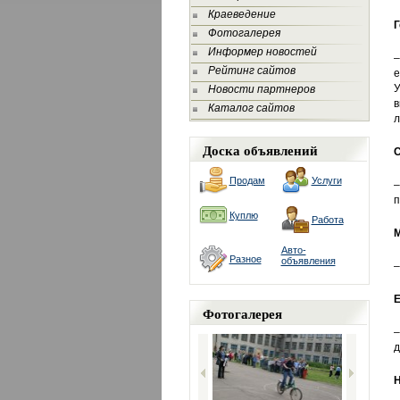
Краеведение
Г
Фотогалерея
Информер новостей
–
Рейтинг сайтов
е
У
Новости партнеров
в
Каталог сайтов
л
Доска объявлений
С
Продам
Услуги
–
п
Куплю
Работа
М
Авто-
Разное
объявления
–
Е
Фотогалерея
–
д
Н