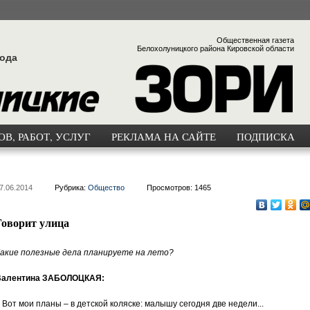
Общественная газета
Белохолуницкого района Кировской области
года
В, РАБОТ, УСЛУГ
РЕКЛАМА НА САЙТЕ
ПОДПИСКА
7.06.2014
Рубрика:
Общество
Просмотров: 1465
Говорит улица
акие полезные дела планируете на лето?
Валентина ЗАБОЛОЦКАЯ:
 Вот мои планы – в детской коляске: малышу сегодня две недели...