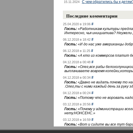
С чем обратились бы к детям
15.11.2024
Последние комментарии
#
25.04.2020 в 19:06
Гость:
«
Работникам культуры предлаг
Интересно, чья инициатива? Неужели
#
06.12.2018 в 18:42
Гость:
«
И до нас уже американцы добра
#
06.12.2018 в 11:25
Гость:
«
А кто из коммерсов платит 
#
04.12.2018 в 00:48
Гость:
«
Олег,все рабы белохолуницко
выплачиваете вовремя копейки,котор
#
04.12.2018 в 00:34
Гость:
«
Давно не видать почему то 
.Олег,ты с ними каждый день за руку зд
#
04.12.2018 в 00:24
Гость:
«
Потому что не воровать надо 
#
03.12.2018 в 20:56
Гость:
«
Почему у администрации всегд
нету.НОНСЕНС.
»
#
03.12.2018 в 16:59
Гость:
«
Вот и сидите вы все тут бара