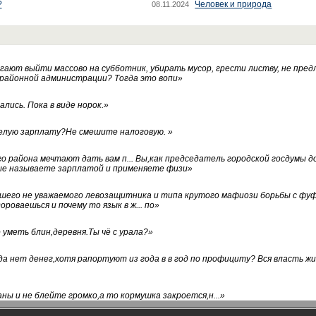
?
Человек и природа
08.11.2024
ают выйти массово на субботник, убирать мусор, грести листву, не пред
 районной администрации? Тогда это вопи
»
лись. Пока в виде норок.
»
белую зарплату?Не смешите налоговую.
»
го района мечтают дать вам п... Вы,как председатель городской госдумы 
ые называете зарплатой и применяете физи
»
нашего не уважаемого левозащитника и типа крутого мафиози борьбы с 
ороваешься и почему то язык в ж... по
»
уметь блин,деревня.Ты чё с урала?
»
а нет денег,хотя рапортуют из года в в год по профициту? Вся власть жи
ны и не блейте громко,а то кормушка закроется,н...
»