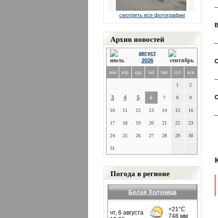
–
смотреть все фотографии
В
Архив новостей
–
август
2026
О
пон
втр
срд
чет
пят
суб
вск
–
1
2
О
3
4
5
6
7
8
9
10
11
12
13
14
15
16
–
17
18
19
20
21
22
23
24
25
26
27
28
29
30
31
Погода в регионе
Белая Холуница