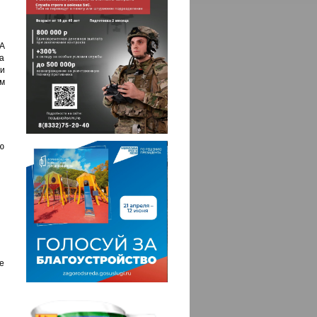
 А
а
ри
м
ю
не