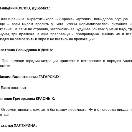
еннадий КОЗЛОВ, Дубровка:
 Как и раньше, вырастить хороший урожай картошки, помидоров, огурцов...
ще – всем миром просить у Бога, чтобы нормализовалась ситуация н
краине. За себя не страшно, беспокоюсь за будущее близких: у меня внук, т
нучки, три правнука, а еще праправнук и праправнучка. Желаю им и все
юдям на земле жить в мире и не вестись на провокации!
ветлана Леонидовна ЮДИНА:
 При помощи горадминистрации привести с ветеранами в порядок Алле
амяти.
ихаил Валентинович ГАГАРСКИХ:
 Баню построить...
вгения Григорьевна КРАСНЫХ:
 Отремонтировать дом, хотя бы крышу перекрыть. Ну и от огорода никуда 
еться!
аталья ХАЛТУРИНА: