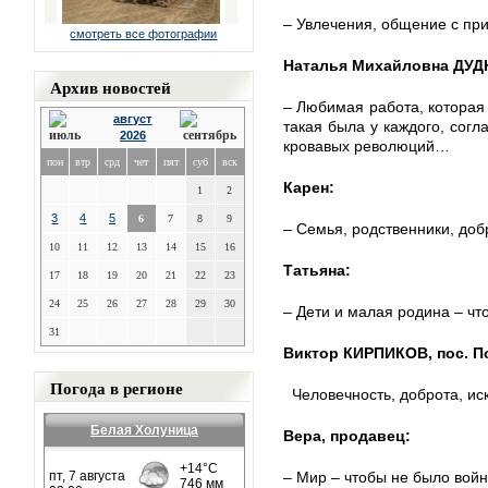
– Увлечения, общение с пр
смотреть все фотографии
Наталья Михайловна ДУД
Архив новостей
– Любимая работа, которая
август
такая была у каждого, согл
2026
кровавых революций…
пон
втр
срд
чет
пят
суб
вск
Карен:
1
2
3
4
5
6
7
8
9
– Семья, родственники, доб
10
11
12
13
14
15
16
Татьяна:
17
18
19
20
21
22
23
24
25
26
27
28
29
30
– Дети и малая родина – чт
31
Виктор КИРПИКОВ, пос. П
Погода в регионе
Человечность, доброта, иск
Белая Холуница
Вера, продавец:
– Мир – чтобы не было войн