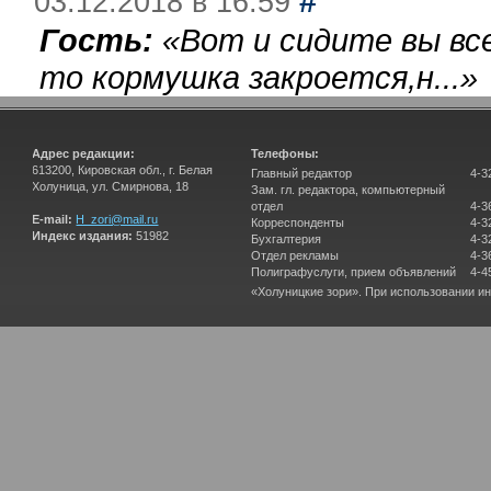
#
03.12.2018 в 16:59
Гость:
«
Вот и сидите вы вс
то кормушка закроется,н...
»
Адрес редакции:
Телефоны:
613200, Кировская обл., г. Белая
Главный редактор
4-3
Холуница, ул. Смирнова, 18
Зам. гл. редактора, компьютерный
отдел
4-3
E-mail:
H_zori@mail.ru
Корреспонденты
4-3
Индекс издания:
51982
Бухгалтерия
4-3
Отдел рекламы
4-3
Полиграфуслуги, прием объявлений
4-4
«Холуницкие зори». При использовании и