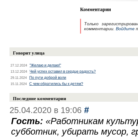
Комментарии
Только зарегистрирова
комментарии.
Войдите
п
Говорит улица
"Желаю и делаю!"
27.12.2024
Чей успех оставил в сердце радость?
13.12.2024
По пути доброй воли
29.11.2024
С чем обратились бы к детям?
15.11.2024
Последние комментарии
#
25.04.2020 в 19:06
Гость:
«
Работникам культу
субботник, убирать мусор, г