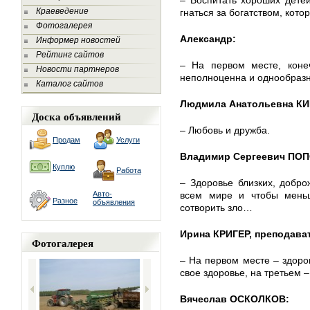
– Воспитать хороших детей
Краеведение
гнаться за богатством, кото
Фотогалерея
Александр:
Информер новостей
Рейтинг сайтов
– На первом месте, коне
Новости партнеров
неполноценна и однообразн
Каталог сайтов
Людмила Анатольевна КИ
Доска объявлений
– Любовь и дружба.
Продам
Услуги
Владимир Сергеевич ПОП
Куплю
Работа
– Здоровье близких, добро
Авто-
всем мире и чтобы меньш
Разное
объявления
сотворить зло…
Ирина КРИГЕР, преподава
Фотогалерея
– На первом месте – здоров
свое здоровье, на третьем 
Вячеслав ОСКОЛКОВ: