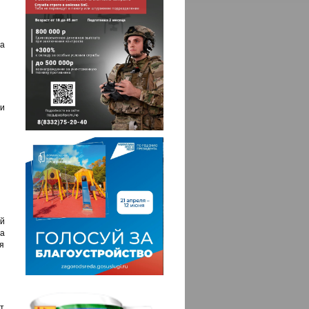
а
 и
й
на
бя
от