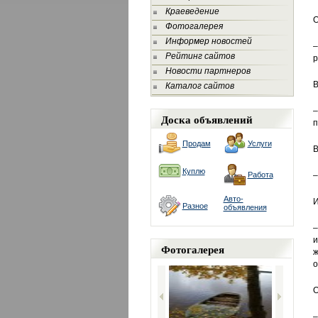
Краеведение
О
Фотогалерея
Информер новостей
–
Рейтинг сайтов
р
Новости партнеров
В
Каталог сайтов
–
Доска объявлений
п
Продам
Услуги
В
Куплю
Работа
–
Авто-
И
Разное
объявления
–
и
Фотогалерея
ж
о
О
–