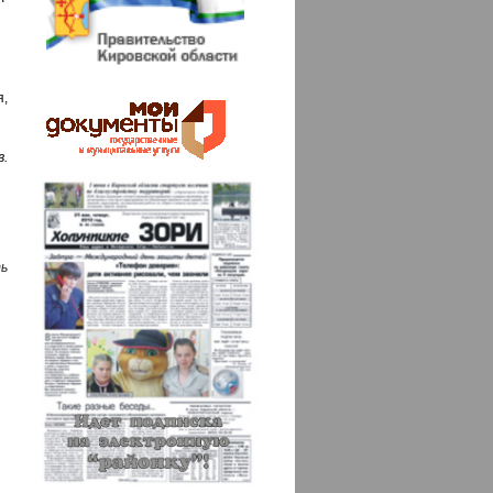
я,
.
ь