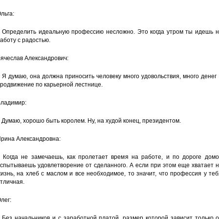
льга:
 Определить идеальную профессию несложно. Это когда утром ты идешь н
аботу с радостью.
ячеслав Александрович:
 Я думаю, она должна приносить человеку много удовольствия, много денег
родвижение по карьерной лестнице.
ладимир:
 Думаю, хорошо быть королем. Ну, на худой конец, президентом.
рина Александровна:
 Когда не замечаешь, как пролетает время на работе, и по дороге домо
спытываешь удовлетворение от сделанного. А если при этом еще хватает 
изнь, на хлеб с маслом и все необходимое, то значит, что профессия у те
тличная.
лег:
 Без начальников и с заработной платой, размер которой зависит только 