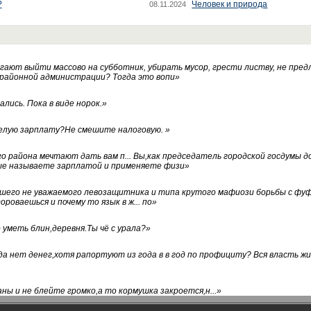
?
Человек и природа
08.11.2024
ают выйти массово на субботник, убирать мусор, грести листву, не пред
 районной администрации? Тогда это вопи
»
лись. Пока в виде норок.
»
белую зарплату?Не смешите налоговую.
»
го района мечтают дать вам п... Вы,как председатель городской госдумы 
ые называете зарплатой и применяете физи
»
нашего не уважаемого левозащитника и типа крутого мафиози борьбы с 
ороваешься и почему то язык в ж... по
»
уметь блин,деревня.Ты чё с урала?
»
а нет денег,хотя рапортуют из года в в год по профициту? Вся власть жи
ны и не блейте громко,а то кормушка закроется,н...
»