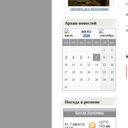
т
смотреть все фотографии
А
Архив новостей
–
з
август
2026
пон
втр
срд
чет
пят
суб
вск
1
2
3
4
5
6
7
8
9
10
11
12
13
14
15
16
17
18
19
20
21
22
23
24
25
26
27
28
29
30
31
Погода в регионе
Белая Холуница