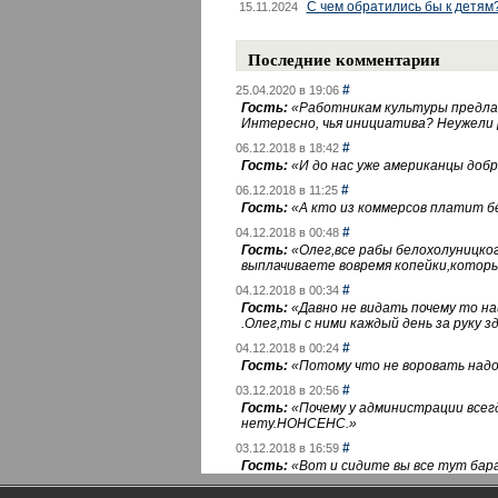
С чем обратились бы к детям
15.11.2024
Последние комментарии
#
25.04.2020 в 19:06
Гость:
«
Работникам культуры предлаг
Интересно, чья инициатива? Неужели
#
06.12.2018 в 18:42
Гость:
«
И до нас уже американцы добра
#
06.12.2018 в 11:25
Гость:
«
А кто из коммерсов платит 
#
04.12.2018 в 00:48
Гость:
«
Олег,все рабы белохолуницко
выплачиваете вовремя копейки,котор
#
04.12.2018 в 00:34
Гость:
«
Давно не видать почему то 
.Олег,ты с ними каждый день за руку зд
#
04.12.2018 в 00:24
Гость:
«
Потому что не воровать надо 
#
03.12.2018 в 20:56
Гость:
«
Почему у администрации всегд
нету.НОНСЕНС.
»
#
03.12.2018 в 16:59
Гость:
«
Вот и сидите вы все тут бара