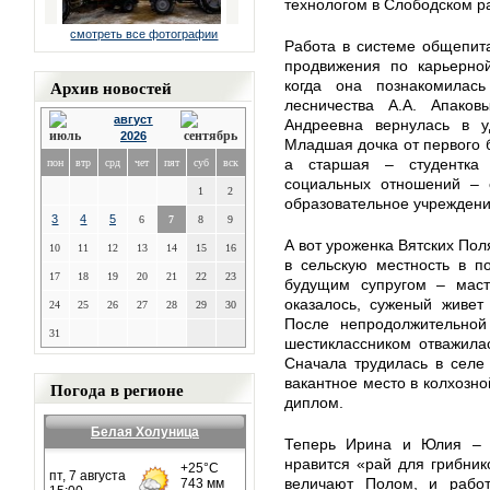
технологом в Слободском р
смотреть все фотографии
Работа в системе общепит
продвижения по карьерной
Архив новостей
когда она познакомилась
лесничества А.А. Апако
август
Андреевна вернулась в у
2026
Младшая дочка от первого б
а старшая – студентка 
пон
втр
срд
чет
пят
суб
вск
социальных отношений – 
1
2
образовательное учреждение
3
4
5
6
7
8
9
А вот уроженка Вятских По
10
11
12
13
14
15
16
в сельскую местность в п
17
18
19
20
21
22
23
будущим супругом – маст
оказалось, суженый живет
24
25
26
27
28
29
30
После непродолжительной
31
шестиклассником отважила
Сначала трудилась в селе 
вакантное место в колхозно
Погода в регионе
диплом.
Белая Холуница
Теперь Ирина и Юлия – н
нравится «рай для грибник
величают Полом, и работ