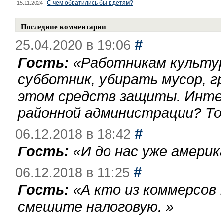
С чем обратились бы к детям?
15.11.2024
Последние комментарии
#
25.04.2020 в 19:06
Гость:
«
Работникам культу
субботник, убирать мусор, г
этом средств защиты. Инте
районной администрации? То
#
06.12.2018 в 18:42
Гость:
«
И до нас уже америк
#
06.12.2018 в 11:25
Гость:
«
А кто из коммерсов
смешите налоговую.
»