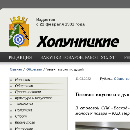
Издается
с 22 февраля 1931 года
РЕДАКЦИЯ
ЗАКУПКИ ТОВАРОВ, РАБОТ, УСЛУГ
РЕ
Главная
Общество
Готовят вкусно и с душой!
11.03.2022
Рубрика:
Общество
Новости
Общество
Происшествия
Готовят вкусно и с ду
Культура и искусство
Экономика
В столовой СПК «Восход»
Политика
молодых повара – Ю.В. Пер
Спорт
Кроме того
Интервью