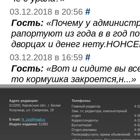
#
03.12.2018 в 20:56
Гость:
«
Почему у администр
рапортуют из года в в год п
дворцах и денег нету.НОНСЕ
#
03.12.2018 в 16:59
Гость:
«
Вот и сидите вы вс
то кормушка закроется,н...
»
Адрес редакции:
Телефоны:
613200, Кировская обл., г. Белая
Главный редактор
4-3
Холуница, ул. Смирнова, 18
Зам. гл. редактора, компьютерный
отдел
4-3
E-mail:
H_zori@mail.ru
Корреспонденты
4-3
Индекс издания:
51982
Бухгалтерия
4-3
Отдел рекламы
4-3
Полиграфуслуги, прием объявлений
4-4