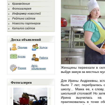
Краеведение
Фотогалерея
Информер новостей
Рейтинг сайтов
Новости партнеров
Каталог сайтов
Доска объявлений
Продам
Услуги
Куплю
Работа
Авто-
Женщины переехали в село
Разное
объявления
выйдя замуж за местных му
Для Ирины Андреевны, кста
Фотогалерея
было 7 лет, перебралась 
школу… Мама ее, к слову,
школьной столовой! Но зат
Ирина выучилась на п
практиковалась в точке о