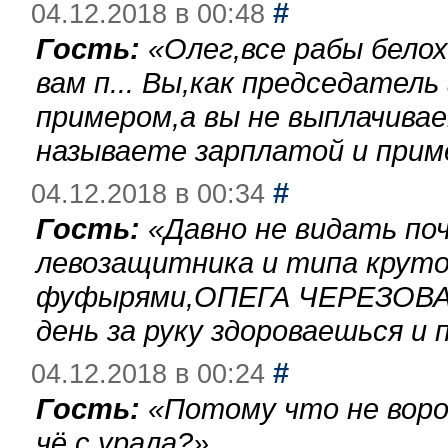
#
04.12.2018 в 00:48
Гость:
«
Олег,все рабы бело
вам п... Вы,как председател
примером,а вы не выплачива
называете зарплатой и при
#
04.12.2018 в 00:34
Гость:
«
Давно не видать по
левозащитника и типа круто
фуфырями,ОПЕГА ЧЕРЕЗОВА-
день за руку здороваешься и п
#
04.12.2018 в 00:24
Гость:
«
Потому что не воро
чё с урала?
»