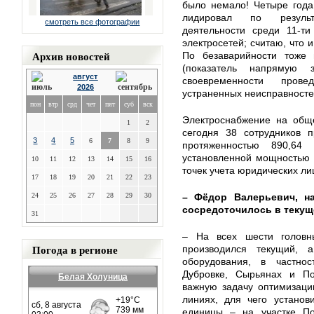
было немало! Четыре года
лидировал по результа
смотреть все фотографии
деятельности среди 11-ти
электросетей; считаю, что 
Архив новостей
По безаварийности тоже
(показатель напрямую 
август
своевременности пров
2026
устраненных неисправностей
пон
втр
срд
чет
пят
суб
вск
Электроснабжение на общ
1
2
сегодня 38 сотрудников 
3
4
5
6
7
8
9
протяженностью 890,64
установленной мощностью 
10
11
12
13
14
15
16
точек учета юридических ли
17
18
19
20
21
22
23
24
25
26
27
28
29
30
– Фёдор Валерьевич, н
сосредоточилось в текущ
31
– На всех шести головн
Погода в регионе
производился текущий,
оборудования, в частно
Дубровке, Сырьянах и П
Белая Холуница
важную задачу оптимизаци
линиях, для чего установ
единицы – на участке П