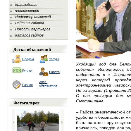
Краеведение
Фотогалерея
Информер новостей
Рейтинг сайтов
Новости партнеров
Каталог сайтов
Доска объявлений
Продам
Услуги
Уходящий год для Бело
события. Исполнилось 
Куплю
Работа
подстанции в с. Иванцев
через который прохо
Авто-
электроэнергией Нагорск
Разное
объявления
Не за горами (1 февраля 2
О его текущем дне мы 
Сметаниным.
Фотогалерея
– Работа энергетической от
удобства и безопасности ж
быть наготове круглосуто
признаюсь, поводов для рад