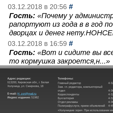
#
03.12.2018 в 20:56
Гость:
«
Почему у администр
рапортуют из года в в год п
дворцах и денег нету.НОНСЕ
#
03.12.2018 в 16:59
Гость:
«
Вот и сидите вы вс
то кормушка закроется,н...
»
Адрес редакции:
Телефоны:
613200, Кировская обл., г. Белая
Главный редактор
4-3
Холуница, ул. Смирнова, 18
Зам. гл. редактора, компьютерный
отдел
4-3
E-mail:
H_zori@mail.ru
Корреспонденты
4-3
Индекс издания:
51982
Бухгалтерия
4-3
Отдел рекламы
4-3
Полиграфуслуги, прием объявлений
4-4
«Холуницкие зори». При использовании и