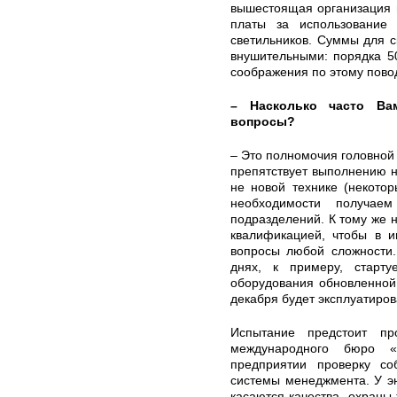
вышестоящая организация 
платы за использовани
светильников. Суммы для 
внушительными: порядка 5
соображения по этому повод
– Насколько часто Ва
вопросы?
– Это полномочия головной
препятствует выполнению н
не новой технике (некотор
необходимости получае
подразделений. К тому же 
квалификацией, чтобы в 
вопросы любой сложности.
днях, к примеру, старт
оборудования обновленной 
декабря будет эксплуатиров
Испытание предстоит п
международного бюро «
предприятии проверку со
системы менеджмента. У эн
касаются качества, охраны 