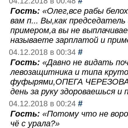
#
04.12.2018 в 00:48
Гость:
«
Олег,все рабы бело
вам п... Вы,как председател
примером,а вы не выплачива
называете зарплатой и при
#
04.12.2018 в 00:34
Гость:
«
Давно не видать по
левозащитника и типа круто
фуфырями,ОПЕГА ЧЕРЕЗОВА-
день за руку здороваешься и п
#
04.12.2018 в 00:24
Гость:
«
Потому что не воро
чё с урала?
»