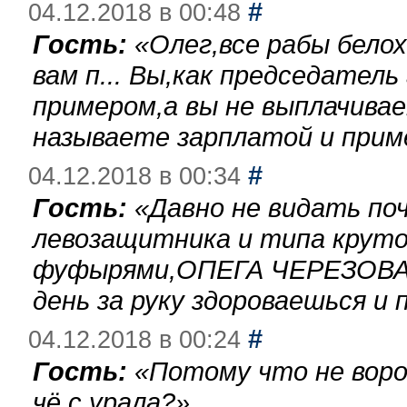
#
04.12.2018 в 00:48
Гость:
«
Олег,все рабы бело
вам п... Вы,как председател
примером,а вы не выплачива
называете зарплатой и при
#
04.12.2018 в 00:34
Гость:
«
Давно не видать по
левозащитника и типа круто
фуфырями,ОПЕГА ЧЕРЕЗОВА-
день за руку здороваешься и п
#
04.12.2018 в 00:24
Гость:
«
Потому что не воро
чё с урала?
»