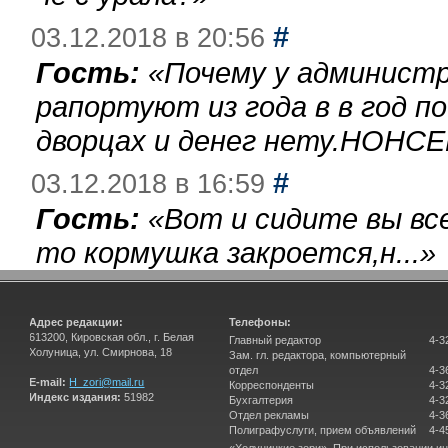
#
03.12.2018 в 20:56
Гость:
«
Почему у администр
рапортуют из года в в год п
дворцах и денег нету.НОНСЕ
#
03.12.2018 в 16:59
Гость:
«
Вот и сидите вы вс
то кормушка закроется,н...
»
Адрес редакции:
Телефоны:
613200, Кировская обл., г. Белая
Главный редактор
4-3
Холуница, ул. Смирнова, 18
Зам. гл. редактора, компьютерный
отдел
4-3
E-mail:
H_zori@mail.ru
Корреспонденты
4-3
Индекс издания:
51982
Бухгалтерия
4-3
Отдел рекламы
4-3
Полиграфуслуги, прием объявлений
4-4