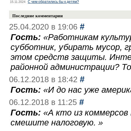
С чем обратились бы к детям?
15.11.2024
Последние комментарии
#
25.04.2020 в 19:06
Гость:
«
Работникам культу
субботник, убирать мусор, г
этом средств защиты. Инте
районной администрации? То
#
06.12.2018 в 18:42
Гость:
«
И до нас уже америк
#
06.12.2018 в 11:25
Гость:
«
А кто из коммерсов
смешите налоговую.
»