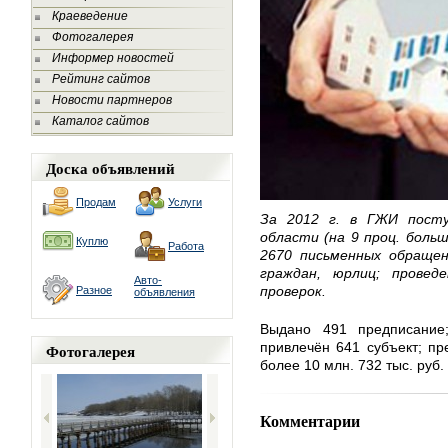
Краеведение
Фотогалерея
Информер новостей
Рейтинг сайтов
Новости партнеров
Каталог сайтов
Доска объявлений
Продам
Услуги
За 2012 г. в ГЖИ посту
области (на 9 проц. больш
Куплю
Работа
2670 письменных обращен
граждан, юрлиц; провед
Авто-
проверок.
Разное
объявления
Выдано 491 предписание;
привлечён 641 субъект; п
Фотогалерея
более 10 млн. 732 тыс. руб.
Комментарии