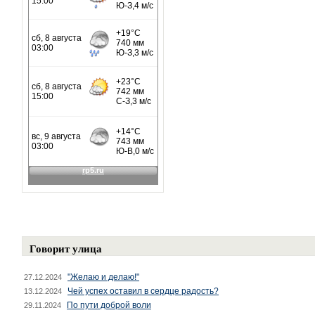
Говорит улица
"Желаю и делаю!"
27.12.2024
Чей успех оставил в сердце радость?
13.12.2024
По пути доброй воли
29.11.2024