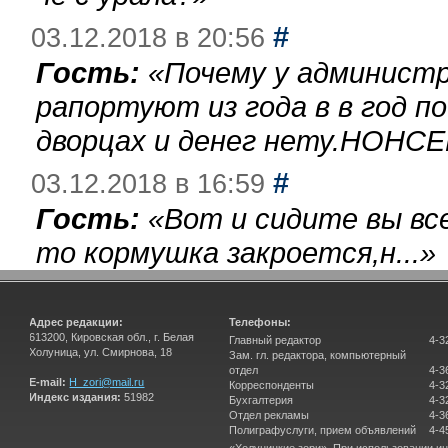
#
03.12.2018 в 20:56
Гость:
«
Почему у администр
рапортуют из года в в год п
дворцах и денег нету.НОНСЕ
#
03.12.2018 в 16:59
Гость:
«
Вот и сидите вы вс
то кормушка закроется,н...
»
Адрес редакции:
Телефоны:
613200, Кировская обл., г. Белая
Главный редактор
4-3
Холуница, ул. Смирнова, 18
Зам. гл. редактора, компьютерный
отдел
4-3
E-mail:
H_zori@mail.ru
Корреспонденты
4-3
Индекс издания:
51982
Бухгалтерия
4-3
Отдел рекламы
4-3
Полиграфуслуги, прием объявлений
4-4