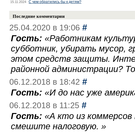
С чем обратились бы к детям?
15.11.2024
Последние комментарии
#
25.04.2020 в 19:06
Гость:
«
Работникам культу
субботник, убирать мусор, г
этом средств защиты. Инте
районной администрации? То
#
06.12.2018 в 18:42
Гость:
«
И до нас уже америк
#
06.12.2018 в 11:25
Гость:
«
А кто из коммерсов
смешите налоговую.
»