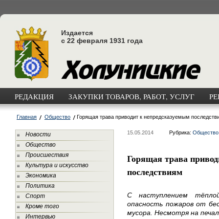
Издается
с 22 февраля 1931 года
РЕДАКЦИЯ
ЗАКУПКИ ТОВАРОВ, РАБОТ, УСЛУГ
РЕ
Главная
Общество
Горящая трава приводит к непредсказуемым последств
15.05.2014
Рубрика:
Общество
Новости
Общество
Происшествия
Горящая трава привод
Культура и искусство
последствиям
Экономика
Политика
С наступлением тёпло
Спорт
опасность пожаров от бес
Кроме того
мусора. Несмотря на печа
Интервью