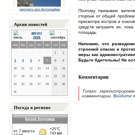
смотреть все фотографии
Поэтому призываю жителе
стороне от общей проблем
присмотра костров и очаг
Архив новостей
средств затушите их, пок
площадь.
август
2026
Напомню, что разведен
пон
втр
срд
чет
пят
суб
вск
строений опасно и проти
1
2
меры как административно
Будьте бдительны! Не ост
3
4
5
6
7
8
9
10
11
12
13
14
15
16
Комментарии
17
18
19
20
21
22
23
24
25
26
27
28
29
30
Только зарегистрирова
31
комментарии.
Войдите
п
Погода в регионе
Белая Холуница