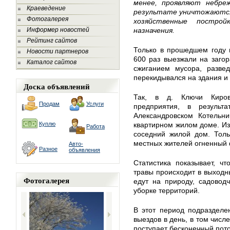
менее, проявляют небреж
Краеведение
результате уничтожаются 
Фотогалерея
хозяйственные построй
Информер новостей
назначения.
Рейтинг сайтов
Только в прошедшем году 
Новости партнеров
600 раз выезжали на загор
Каталог сайтов
сжиганием мусора, развед
перекидывался на здания и
Доска объявлений
Так, в д. Ключи Киров
Продам
Услуги
предприятия, в результ
Александровском Котельн
Куплю
квартирном жилом доме. Из-
Работа
соседний жилой дом. Тол
местных жителей огненный 
Авто-
Разное
объявления
Статистика показывает, ч
травы происходит в выходн
Фотогалерея
едут на природу, садоводч
уборке территорий.
В этот период подразделе
выездов в день, в том числ
поступает бесконечный пото