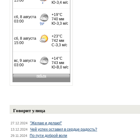
Говорит улица
"Желаю и делаю!"
27.12.2024
Чей успех оставил в сердце радость?
13.12.2024
По пути доброй воли
29.11.2024