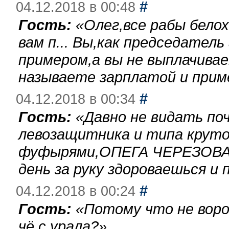
#
04.12.2018 в 00:48
Гость:
«
Олег,все рабы бело
вам п... Вы,как председател
примером,а вы не выплачива
называете зарплатой и при
#
04.12.2018 в 00:34
Гость:
«
Давно не видать по
левозащитника и типа круто
фуфырями,ОПЕГА ЧЕРЕЗОВА-
день за руку здороваешься и п
#
04.12.2018 в 00:24
Гость:
«
Потому что не воро
чё с урала?
»