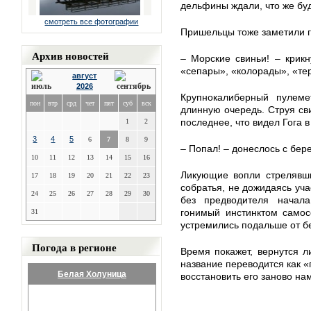
дельфины ждали, что же бу
смотреть все фотографии
Пришельцы тоже заметили г
Архив новостей
– Морские свиньи! – крикну
«сепары», «колорады», «те
август
2026
Крупнокалиберный пулем
пон
втр
срд
чет
пят
суб
вск
длинную очередь. Струя сви
последнее, что видел Гога в
1
2
3
4
5
6
7
8
9
– Попал! – донеслось с бере
10
11
12
13
14
15
16
Ликующие вопли стрелявши
17
18
19
20
21
22
23
собратья, не дожидаясь уча
24
25
26
27
28
29
30
без предводителя начал
гонимый инстинктом самос
31
устремились подальше от б
Погода в регионе
Время покажет, вернутся ли
название переводится как «
Белая Холуница
восстановить его заново на