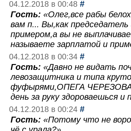
#
04.12.2018 в 00:48
Гость:
«
Олег,все рабы бело
вам п... Вы,как председател
примером,а вы не выплачива
называете зарплатой и при
#
04.12.2018 в 00:34
Гость:
«
Давно не видать по
левозащитника и типа круто
фуфырями,ОПЕГА ЧЕРЕЗОВА-
день за руку здороваешься и п
#
04.12.2018 в 00:24
Гость:
«
Потому что не воро
чё с урала?
»