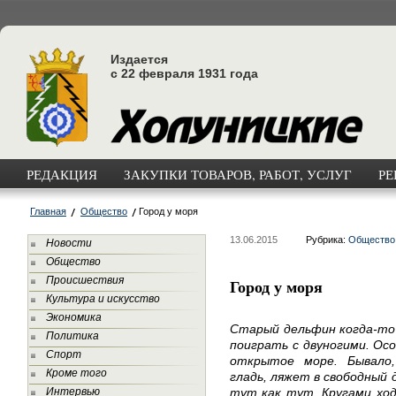
Издается
с 22 февраля 1931 года
РЕДАКЦИЯ
ЗАКУПКИ ТОВАРОВ, РАБОТ, УСЛУГ
РЕ
Главная
Общество
Город у моря
13.06.2015
Рубрика:
Общество
Новости
Общество
Происшествия
Город у моря
Культура и искусство
Экономика
Старый дельфин когда-то 
Политика
поиграть с двуногими. Осо
Спорт
открытое море. Бывало
Кроме того
гладь, ляжет в свободный 
Интервью
тут как тут. Кругами ход