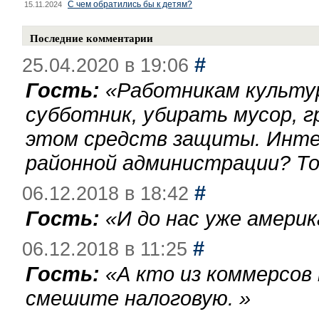
С чем обратились бы к детям?
15.11.2024
Последние комментарии
#
25.04.2020 в 19:06
Гость:
«
Работникам культу
субботник, убирать мусор, г
этом средств защиты. Инте
районной администрации? То
#
06.12.2018 в 18:42
Гость:
«
И до нас уже америк
#
06.12.2018 в 11:25
Гость:
«
А кто из коммерсов
смешите налоговую.
»