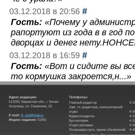
#
03.12.2018 в 20:56
Гость:
«
Почему у администр
рапортуют из года в в год п
дворцах и денег нету.НОНСЕ
#
03.12.2018 в 16:59
Гость:
«
Вот и сидите вы вс
то кормушка закроется,н...
»
Адрес редакции:
Телефоны:
613200, Кировская обл., г. Белая
Главный редактор
4-3
Холуница, ул. Смирнова, 18
Зам. гл. редактора, компьютерный
отдел
4-3
E-mail:
H_zori@mail.ru
Корреспонденты
4-3
Индекс издания:
51982
Бухгалтерия
4-3
Отдел рекламы
4-3
Полиграфуслуги, прием объявлений
4-4