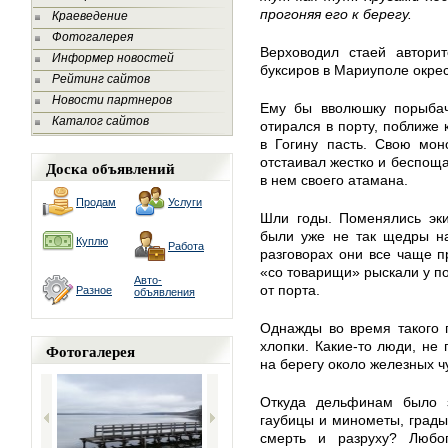
прогоняя его к берегу.
Краеведение
Фотогалерея
Верховодил стаей авторит
Информер новостей
буксиров в Мариуполе окрес
Рейтинг сайтов
Новости партнеров
Ему бы вволюшку порыбачи
Каталог сайтов
отирался в порту, поближе 
в Гогину пасть. Свою мон
отстаивал жестко и беспоща
Доска объявлений
в нем своего атамана.
Продам
Услуги
Шли годы. Поменялись эки
были уже не так щедры на
Куплю
Работа
разговорах они все чаще п
«со товарищи» рыскали у п
Авто-
от порта.
Разное
объявления
Однажды во время такого 
хлопки. Какие-то люди, не
Фотогалерея
на берегу около железных 
Откуда дельфинам было 
гаубицы и минометы, грады 
смерть и разруху? Любоп